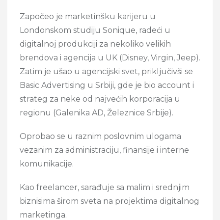
Započeo je marketinšku karijeru u
Londonskom studiju Sonique, radeći u
digitalnoj produkciji za nekoliko velikih
brendova i agencija u UK (Disney, Virgin, Jeep).
Zatim je ušao u agencijski svet, priključivši se
Basic Advertising u Srbiji, gde je bio account i
strateg za neke od najvećih korporacija u
regionu (Galenika AD, Železnice Srbije).
Oprobao se u raznim poslovnim ulogama
vezanim za administraciju, finansije i interne
komunikacije.
Kao freelancer, sarađuje sa malim i srednjim
biznisima širom sveta na projektima digitalnog
marketinga.