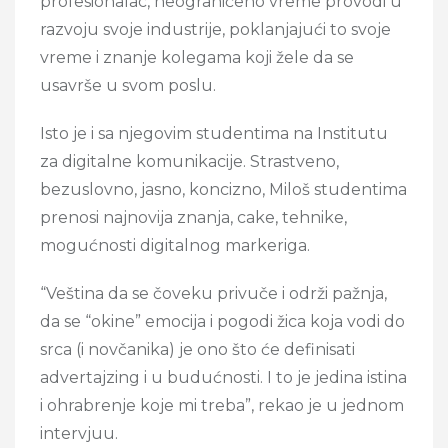
profesionalac, neograničeno vreme provodi u
razvoju svoje industrije, poklanjajući to svoje
vreme i znanje kolegama koji žele da se
usavrše u svom poslu.
Isto je i sa njegovim studentima na Institutu
za digitalne komunikacije. Strastveno,
bezuslovno, jasno, koncizno, Miloš studentima
prenosi najnovija znanja, cake, tehnike,
mogućnosti digitalnog markeriga.
“Veština da se čoveku privuče i održi pažnja,
da se “okine” emocija i pogodi žica koja vodi do
srca (i novčanika) je ono što će definisati
advertajzing i u budućnosti. I to je jedina istina
i ohrabrenje koje mi treba”, rekao je u jednom
intervjuu.