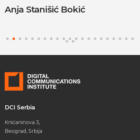
Anja Stanišić Bokić
DCI Serbia
Knićaninova 3,
Beograd, Srbija