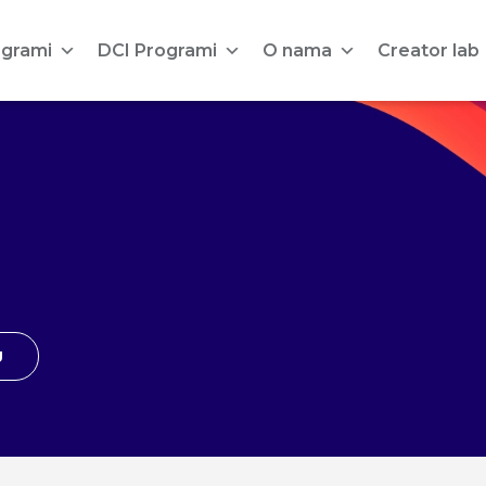
ogrami
DCI Programi
O nama
Creator lab
U