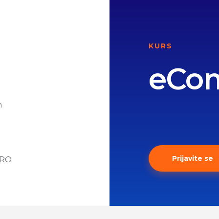
KURS
eCo
n
Prijavite se
CRO