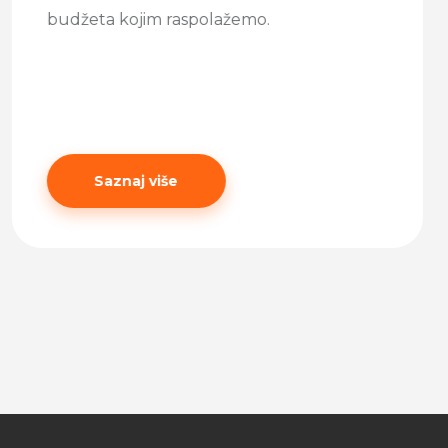
budžeta kojim raspolažemo.
Saznaj više