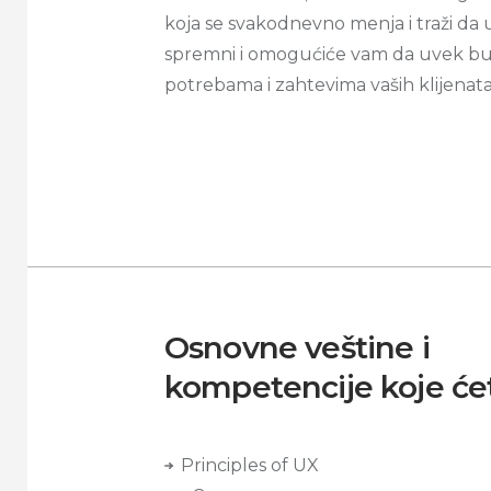
koja se svakodnevno menja i traži da
spremni i omogućiće vam da uvek bu
potrebama i zahtevima vaših klijenata
Osnovne veštine i
kompetencije koje ćet
Principles of UX