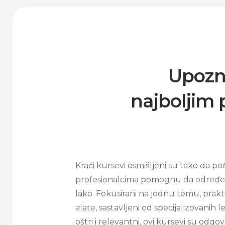
Upozna
najboljim 
Kraći kursevi osmišljeni su tako da po
profesionalcima pomognu da određen
lako. Fokusirani na jednu temu, prakt
alate, sastavljeni od specijalizovanih lek
oštri i relevantni, ovi kursevi su odgo