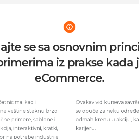
jte se sa osnovnim princ
primerima iz prakse kada j
eCommerce.
četnicima, kao i
Ovakav vid kurseva savrše
e veštine steknu brzo i
se obuče za neku određe
ične primere, šablone i
odmah krenu u akciju, kao
cija, interaktivni, kratki,
karijeru.
vor na potrebe industrije