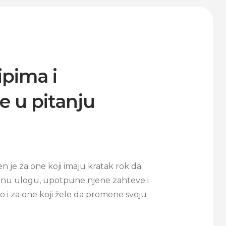
ipima i
e u pitanju
n je za one koji imaju kratak rok da
nu ulogu, upotpune njene zahteve i
 i za one koji žele da promene svoju