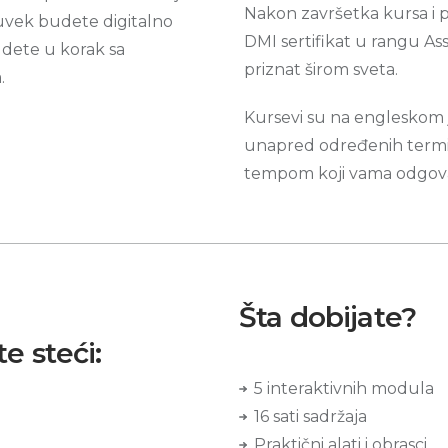
Nakon završetka kursa i po
 uvek budete digitalno
DMI sertifikat u rangu Asso
dete u korak sa
priznat širom sveta.
.
Kursevi su na engleskom j
unapred određenih termin
tempom koji vama odgova
Šta dobijate?
e steći:
5 interaktivnih modula
16 sati sadržaja
Praktični alati i obrasci