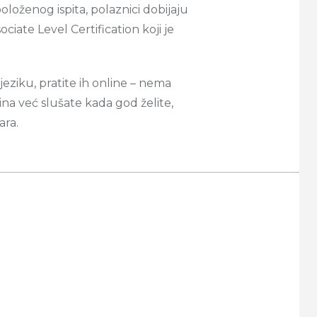
loženog ispita, polaznici dobijaju
ciate Level Certification koji je
eziku, pratite ih online – nema
a već slušate kada god želite,
ra.