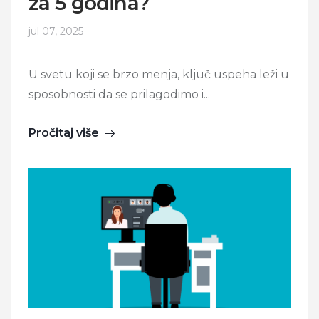
za 5 godina?
jul 07, 2025
U svetu koji se brzo menja, ključ uspeha leži u
sposobnosti da se prilagodimo i...
Pročitaj više