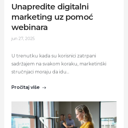
Unapredite digitalni
marketing uz pomoć
webinara
jun 27, 2025
U trenutku kada su korisnici zatrpani
sadržajem na svakom koraku, marketinški
stručnjaci moraju da idu...
Pročitaj više