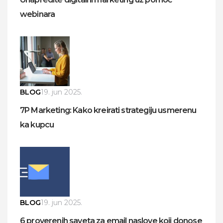
webinara
BLOG
19. jun 2025.
7P Marketing: Kako kreirati strategiju usmerenu
ka kupcu
BLOG
19. jun 2025.
6 proverenih saveta za email naslove koji donose