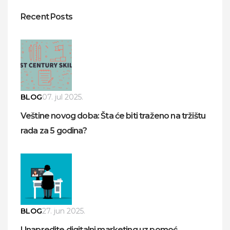
Recent Posts
BLOG
07. jul 2025.
Veštine novog doba: Šta će biti traženo na tržištu
rada za 5 godina?
BLOG
27. jun 2025.
Unapredite digitalni marketing uz pomoć