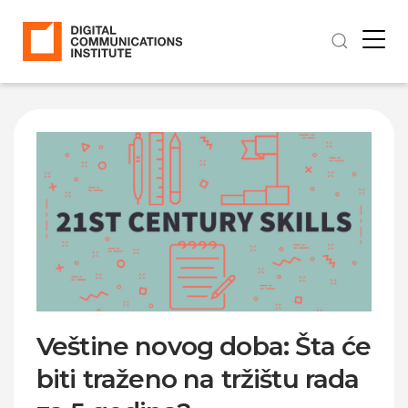
Veštine novog doba: Šta će
biti traženo na tržištu rada