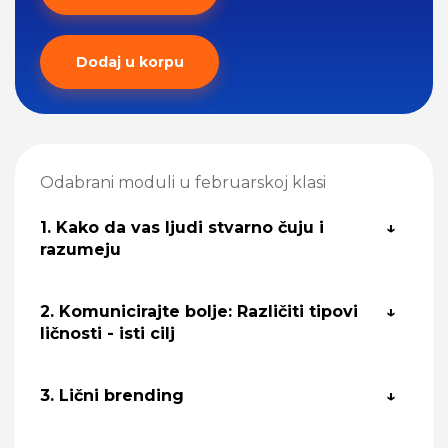
Dodaj u korpu
Odabrani moduli u februarskoj klasi
1. Kako da vas ljudi stvarno čuju i
razumeju
2. Komunicirajte bolje: Različiti tipovi
ličnosti - isti cilj
3. Lični brending