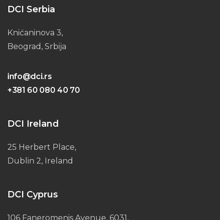
DCI Serbia
Knićaninova 3,
Beograd, Srbija
info@dci.rs
+381 60 080 40 70
DCI Ireland
25 Herbert Place,
Dublin 2, Ireland
DCI Cyprus
106 Faneromenis Avenue, 6031,