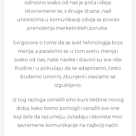
odnosno svako od nas je priča i ideja.
Istovremeno se, s druge strane, nad
učesnicima u komunikaciji odvija se proces
prenošenja marketinških poruka.
Svi govore o tome da se svet tehnologija brzo
menja, a paralelno se u tom svetu menja i
svako od nas, naše navike i stavovi su sve više
fluidne i u pokušaju da se adaptiramo, često
budemo umorni, zbunjeni i osećamo se
izgubljeno.
Iz tog razloga osmislili smo kurs Veštine novog
doba, kako bismo pomogli i osnažili sve one
koji žele da razumeju, ovladaju i iskoriste moć
savremene komunikacije na najbolji način.