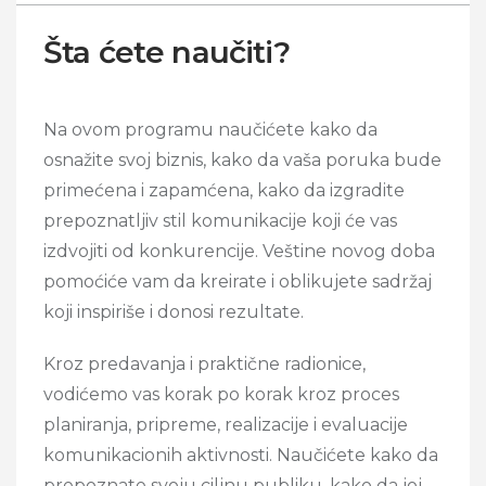
Šta ćete naučiti?
Na ovom programu naučićete kako da
osnažite svoj biznis, kako da vaša poruka bude
primećena i zapamćena, kako da izgradite
prepoznatljiv stil komunikacije koji će vas
izdvojiti od konkurencije. Veštine novog doba
pomoćiće vam da kreirate i oblikujete sadržaj
koji inspiriše i donosi rezultate.
Kroz predavanja i praktične radionice,
vodićemo vas korak po korak kroz proces
planiranja, pripreme, realizacije i evaluacije
komunikacionih aktivnosti. Naučićete kako da
prepoznate svoju ciljnu publiku, kako da joj