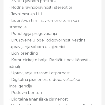
• Život u javnom prostoru
• Rodna ravnopravnost i stereotipi
• Javni nastup I i II
• Liderstvo i tim – savremene tehnike i
strategije
• Psihologija pregovaranja
• Društvene uloge i odgovornost: veština
upravljanja sobom u zajednici
• Lični brending
• Komunicirajte bolje: Različiti tipovi ličnosti –
isti cilj
• Upravljanje stresom i otpornost
• Digitalna pismenost u doba veštačke
inteligencije
• Poslovni bonton
• Digitalna finansijska pismenost