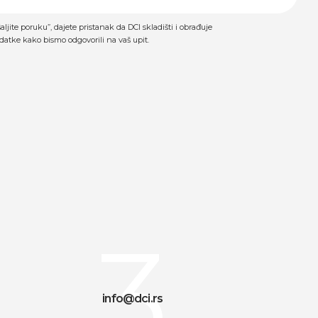
mpty.
jite poruku”, dajete pristanak da DCI skladišti i obrađuje
datke kako bismo odgovorili na vaš upit.
3
info@dci.rs