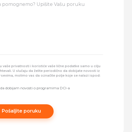
u vaše privatnosti i koristiće vaše lične podatke samo u cilju
evali. U slučaju da želite periodično da dobijate novosti iz
ursevima, molimo vas da označite polje koje se nalazi ispod:
 da dobijam novosti o programima DCI-a