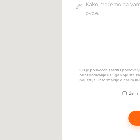
DCI je posvećen zaštiti i poštovanj
Please leave this field empty.
obezbeđivanja usluga koje ste zaht
industrije i informacije o našim k
Želim