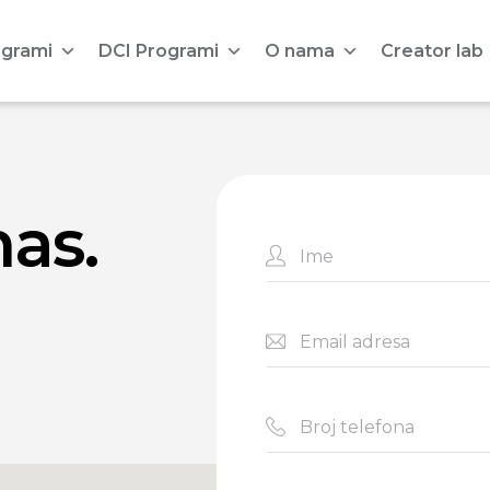
ogrami
DCI Programi
O nama
Creator lab
nas.