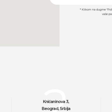
Please leave this field e
* Klikom na dugme “Pošal
vaše po
2
Knićaninova 3,
Beograd, Srbija