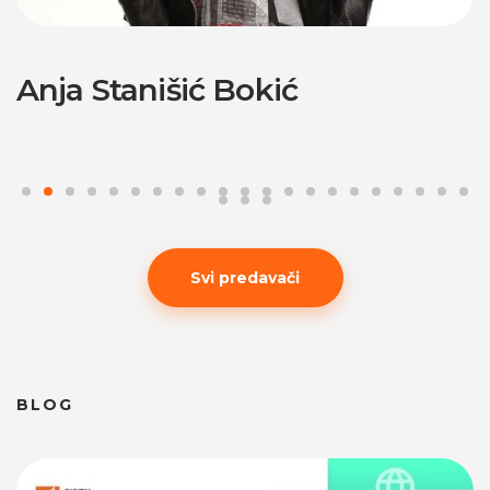
anišić Bokić
Ivan Dimi
Svi predavači
BLOG