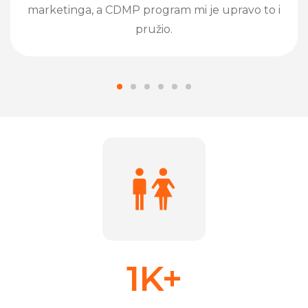
marketinga, a CDMP program mi je upravo to i
pružio.
1K+