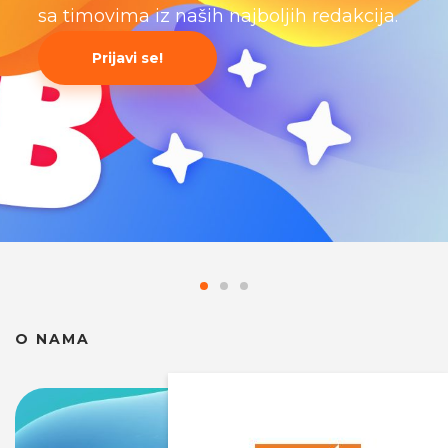
sa timovima iz naših najboljih redakcija.
Prijavi se!
O NAMA