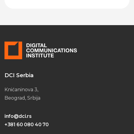
Please leave this field empty.
DCI Serbia
Knićaninova 3,
Beograd, Srbija
info@dci.rs
+381 60 080 40 70