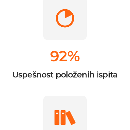
92%
Uspešnost položenih ispita