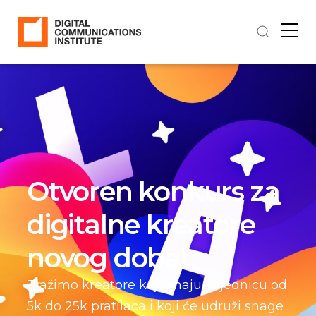
Otvoren konkurs za
digitalne kreatore
novog doba!
Tražimo kreatore koji imaju zajednicu od
5k do 25k pratilaca i koji će udruži snage