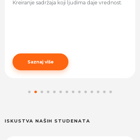
koji ljudima daje vrednost.
Korišćenje digitaln
mreža u svrhu pro
Saznaj više
ISKUSTVA NAŠIH STUDENATA