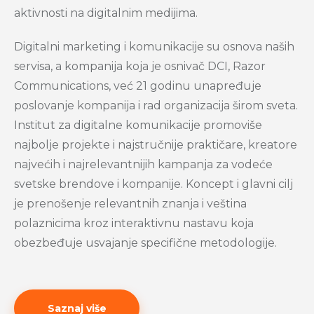
aktivnosti na digitalnim medijima.
Digitalni marketing i komunikacije su osnova naših
servisa, a kompanija koja je osnivač DCI, Razor
Communications, već 21 godinu unapređuje
poslovanje kompanija i rad organizacija širom sveta.
Institut za digitalne komunikacije promoviše
najbolje projekte i najstručnije praktičare, kreatore
najvećih i najrelevantnijih kampanja za vodeće
svetske brendove i kompanije. Koncept i glavni cilj
je prenošenje relevantnih znanja i veština
polaznicima kroz interaktivnu nastavu koja
obezbeđuje usvajanje specifične metodologije.
Saznaj više