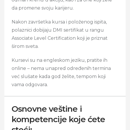
da promene svoju karijeru.
Nakon završetka kursa i položenog ispita,
polaznici dobijaju DMI sertifikat u rangu
Associate Level Certification koji je priznat
širom sveta.
Kursevi su na engleskom jeziku, pratite ih
online – nema unapred određenih termina
već slušate kada god želite, tempom koji
vama odgovara.
Osnovne veštine i
kompetencije koje ćete
steći: