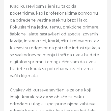
Kraći kursevi osmišljeni su tako da
početnicima, kao i profesionalcima pomognu
da određene veštine steknu brzo i lako.
Fokusirani na jednu temu, praktične primere,
šablone i alate, sastavljeni od specijalizovanih
lekcija, interaktivni, kratki, oštri i relevantni, ovi
kursevi su odgovor na potrebe industrije koja
se svakodnevno menja i traži da uvek budete
digitalno spremni i omogućiće vam da uvek
budete u korak sa potrebama i zahtevima
vaših klijenata.
Ovakav vid kurseva savršen je za one koji
imaju kratak rok da se obuče za neku
određenu ulogu, upotpune njene zahteve i
odmah krenu u akciju, kao i za one koji žele