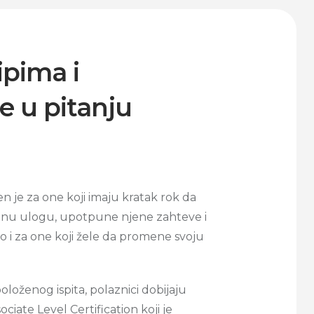
ipima i
e u pitanju
n je za one koji imaju kratak rok da
nu ulogu, upotpune njene zahteve i
 i za one koji žele da promene svoju
loženog ispita, polaznici dobijaju
ciate Level Certification koji je