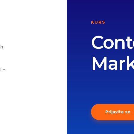
KURS
Cont
gh-
Mark
I –
Prijavite se