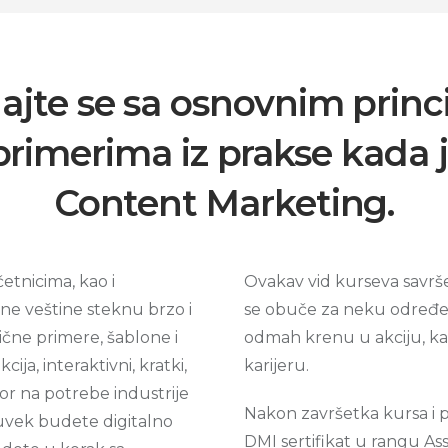
jte se sa osnovnim princ
primerima iz prakse kada j
Content Marketing.
četnicima, kao i
Ovakav vid kurseva savrše
e veštine steknu brzo i
se obuče za neku određe
ične primere, šablone i
odmah krenu u akciju, kao
cija, interaktivni, kratki,
karijeru.
vor na potrebe industrije
Nakon završetka kursa i po
 uvek budete digitalno
DMI sertifikat u rangu Asso