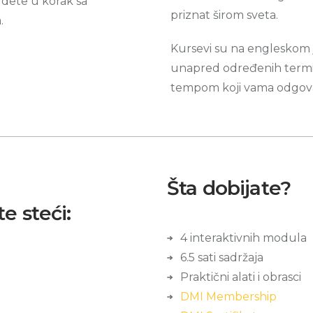
dete u korak sa
priznat širom sveta.
.
Kursevi su na engleskom j
unapred određenih termin
tempom koji vama odgova
Šta dobijate?
e steći:
4 interaktivnih modula
6.5 sati sadržaja
Praktični alati i obrasci
DMI Membership