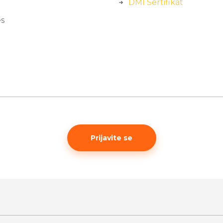
DMI Sertifikat
es
Prijavite se