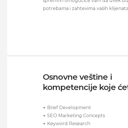
spremni i omogućiće vam da uvek bu
potrebama i zahtevima vaših klijenata
Osnovne veštine i
kompetencije koje ćet
Brief Development
SEO Marketing Concepts
Keyword Research