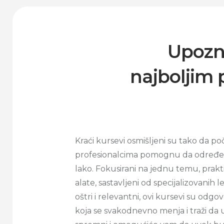
Upozna
najboljim 
Kraći kursevi osmišljeni su tako da po
profesionalcima pomognu da određen
lako. Fokusirani na jednu temu, prakt
alate, sastavljeni od specijalizovanih lek
oštri i relevantni, ovi kursevi su odgo
koja se svakodnevno menja i traži da