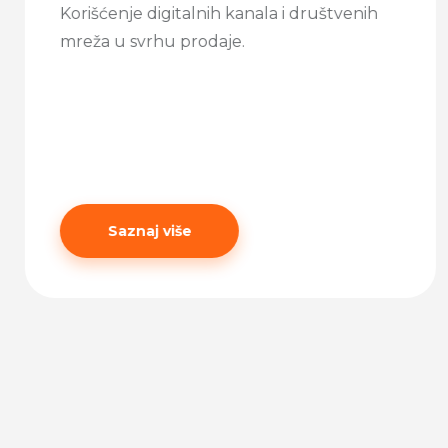
Korišćenje digitalnih kanala i društvenih
mreža u svrhu prodaje.
Saznaj više