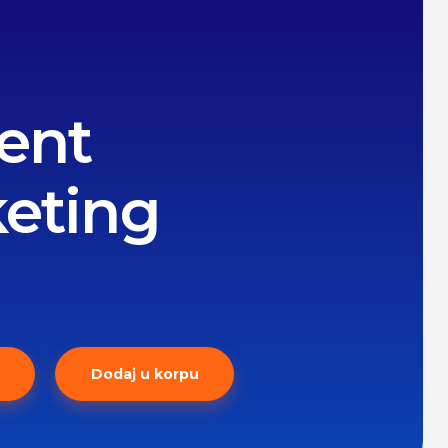
ent
eting
Dodaj u korpu