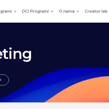
ogrami
DCI Programi
O nama
Creator lab
ting
U