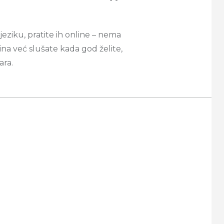
eziku, pratite ih online – nema
a već slušate kada god želite,
ra.