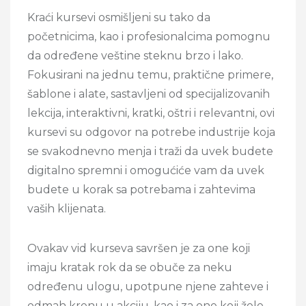
Kraći kursevi osmišljeni su tako da
početnicima, kao i profesionalcima pomognu
da određene veštine steknu brzo i lako.
Fokusirani na jednu temu, praktične primere,
šablone i alate, sastavljeni od specijalizovanih
lekcija, interaktivni, kratki, oštri i relevantni, ovi
kursevi su odgovor na potrebe industrije koja
se svakodnevno menja i traži da uvek budete
digitalno spremni i omogućiće vam da uvek
budete u korak sa potrebama i zahtevima
vaših klijenata.
Ovakav vid kurseva savršen je za one koji
imaju kratak rok da se obuče za neku
određenu ulogu, upotpune njene zahteve i
odmah krenu u akciju, kao i za one koji žele