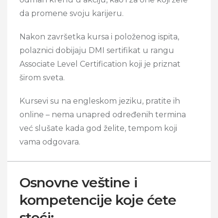
da promene svoju karijeru.
Nakon završetka kursa i položenog ispita,
polaznici dobijaju DMI sertifikat u rangu
Associate Level Certification koji je priznat
širom sveta.
Kursevi su na engleskom jeziku, pratite ih
online – nema unapred određenih termina
već slušate kada god želite, tempom koji
vama odgovara.
Osnovne veštine i
kompetencije koje ćete
steći: