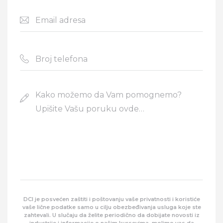
DCI je posvećen zaštiti i poštovanju vaše privatnosti i koristiće
eave this field empty.
vaše lične podatke samo u cilju obezbeđivanja usluga koje ste
zahtevali. U slučaju da želite periodično da dobijate novosti iz