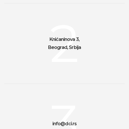
2
Knićaninova 3,
Beograd, Srbija
3
info@dci.rs