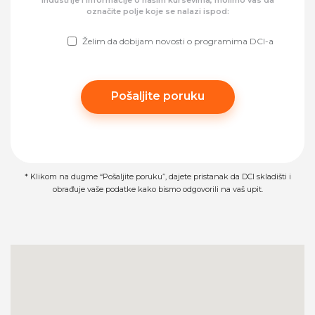
industrije i informacije o našim kursevima, molimo vas da
označite polje koje se nalazi ispod:
Želim da dobijam novosti o programima DCI-a
Please leave this field empty.
* Klikom na dugme “Pošaljite poruku”, dajete pristanak da DCI skladišti i
obrađuje vaše podatke kako bismo odgovorili na vaš upit.