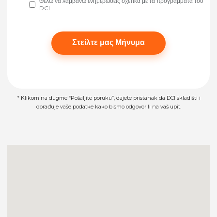
Θέλω να λαμβάνω ενημερώσεις σχετικά με τα προγράμματα του
DCI
Please leave this field empty.
* Klikom na dugme “Pošaljite poruku”, dajete pristanak da DCI skladišti i
obrađuje vaše podatke kako bismo odgovorili na vaš upit.