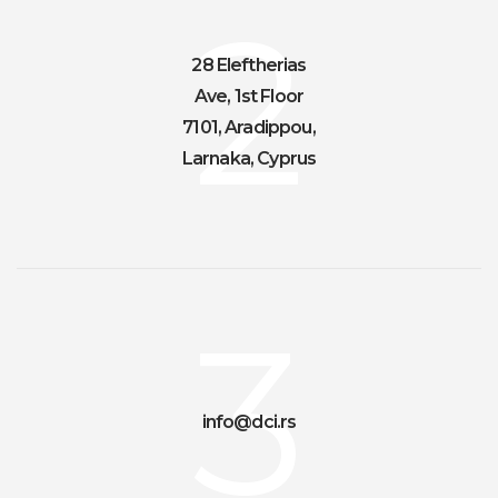
2
28 Eleftherias
Ave, 1st Floor
7101, Aradippou,
Larnaka, Cyprus
3
info@dci.rs