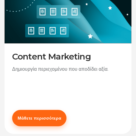
ontent Marketing
D
ιουργία περιεχομένου που αποδίδει αξία.
Η 
δι
Μάθετε περισσότερα