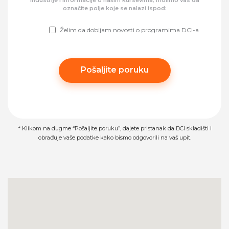
industrije i informacije o našim kursevima, molimo vas da
označite polje koje se nalazi ispod:
Želim da dobijam novosti o programima DCI-a
Please leave this field empty.
* Klikom na dugme “Pošaljite poruku”, dajete pristanak da DCI skladišti i
obrađuje vaše podatke kako bismo odgovorili na vaš upit.