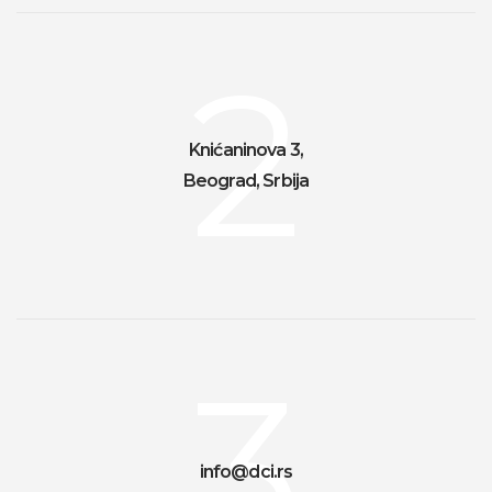
2
Knićaninova 3,
Beograd, Srbija
3
info@dci.rs