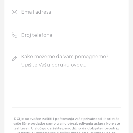
DCI je posvećen zaštiti i poštovanju vaše privatnosti i koristiće
eave this field empty.
vaše lične podatke samo u cilju obezbeđivanja usluga koje ste
zahtevali. U slučaju da želite periodično da dobijate novosti iz