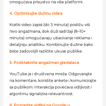
omogućava prisustvo na više platformi.
4. Optimizujte dužinu videa
Kratki video zapisi (do 3 minuta) postižu viši
nivo angažmana, dok duži sadržaji (8–10+
minuta) omogućavaju ubacivanje reklama i
detaljniju analitiku. Kombinujte dužine kako
biste zadovoljili različite ukuse publike.
5. Podstaknite angažman gledalaca
YouTube je i društvena mreža. Odgovarajte
na komentare, koristite ankete i komunicirajte
sa publikom. Interakcija povećava vidljivost i
algoritmu signalizira relevantnost.
6. Postanite vidljivi na Google-u