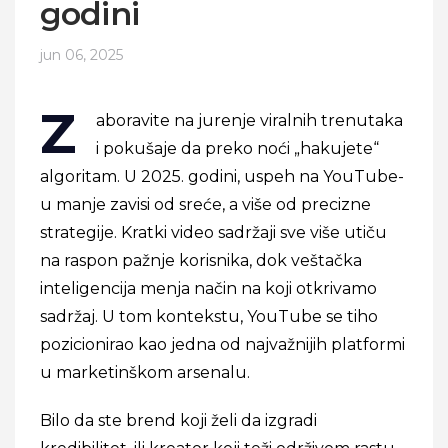
godini
jun 06, 2025
Z
aboravite na jurenje viralnih trenutaka
i pokušaje da preko noći „hakujete“
algoritam. U 2025. godini, uspeh na YouTube-
u manje zavisi od sreće, a više od precizne
strategije. Kratki video sadržaji sve više utiču
na raspon pažnje korisnika, dok veštačka
inteligencija menja način na koji otkrivamo
sadržaj. U tom kontekstu, YouTube se tiho
pozicionirao kao jedna od najvažnijih platformi
u marketinškom arsenalu.
Bilo da ste brend koji želi da izgradi