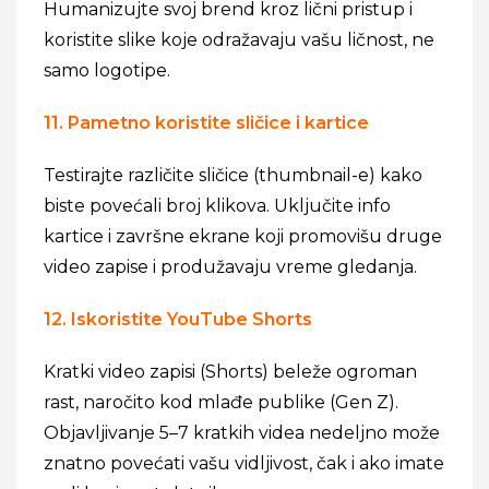
Humanizujte svoj brend kroz lični pristup i
koristite slike koje odražavaju vašu ličnost, ne
samo logotipe.
11. Pametno koristite sličice i kartice
Testirajte različite sličice (thumbnail-e) kako
biste povećali broj klikova. Uključite info
kartice i završne ekrane koji promovišu druge
video zapise i produžavaju vreme gledanja.
12. Iskoristite YouTube Shorts
Kratki video zapisi (Shorts) beleže ogroman
rast, naročito kod mlađe publike (Gen Z).
Objavljivanje 5–7 kratkih videa nedeljno može
znatno povećati vašu vidljivost, čak i ako imate