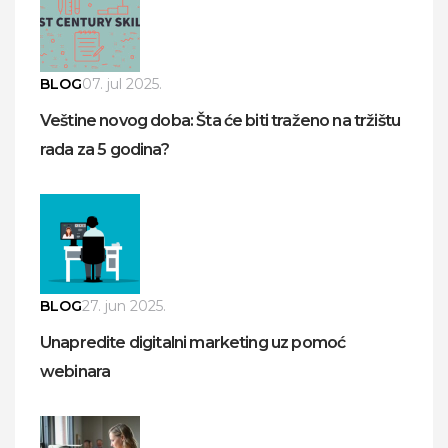
BLOG
07. jul 2025.
Veštine novog doba: Šta će biti traženo na tržištu
rada za 5 godina?
BLOG
27. jun 2025.
Unapredite digitalni marketing uz pomoć
webinara