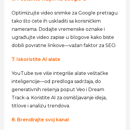
Optimizujte video snimke za Google pretragu
tako što ćete ih uskladiti sa korisničkim
namerama. Dodajte vremenske oznake i
ugrađujte video zapise u blogove kako biste
dobili povratne linkove—važan faktor za SEO.
7. Iskoristite AI alate
YouTube sve više integriše alate veštačke
inteligencije—od predloga sadržaja, do
generativnih rešenja poput Veo i Dream
Track-a. Koristite AI za osmišljavanje ideja,
titlove i analizu trendova.
8. Brendirajte svoj kanal