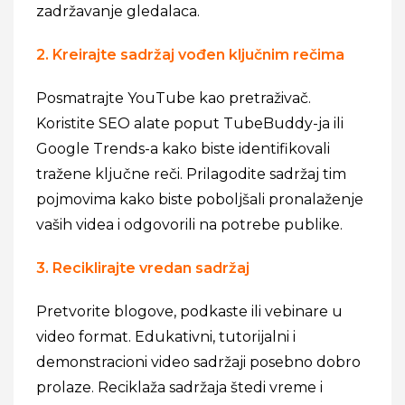
zadržavanje gledalaca.
2. Kreirajte sadržaj vođen ključnim rečima
Posmatrajte YouTube kao pretraživač.
Koristite SEO alate poput TubeBuddy-ja ili
Google Trends-a kako biste identifikovali
tražene ključne reči. Prilagodite sadržaj tim
pojmovima kako biste poboljšali pronalaženje
vaših videa i odgovorili na potrebe publike.
3. Reciklirajte vredan sadržaj
Pretvorite blogove, podkaste ili vebinare u
video format. Edukativni, tutorijalni i
demonstracioni video sadržaji posebno dobro
prolaze. Reciklaža sadržaja štedi vreme i