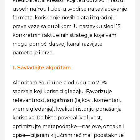
kredibilitet, ili kreator koji teži održivom rastu,
uspeh na YouTube-u svodi se na savladavanje
formata, korišćenje novih alata i izgradnju
prave veze sa publikom. U nastavku sledi 15
konkretnih i aktuelnih strategija koje vam
mogu pomoći da svoj kanal razvijate
pametnije i brže.
1. Savladajte algoritam
Algoritam YouTube-a odlučuje o 70%
sadržaja koji korisnici gledaju. Favorizuje
relevantnost, angažman (lajkovi, komentari,
vreme gledanja), kvalitet i istoriju ponašanja
korisnika. Da biste povećali vidljivost,
optimizujte metapodatke—naslove, oznake i
opise—ciljanim ključnim rečima i podstaknite