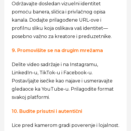
Održavajte dosledan vizuelni identitet
pomoću banera, sličica i privlačnog opisa
kanala. Dodajte prilagođene URL-ove i
profilnu sliku koja oslikava vaš identitet—
posebno važno za kreatore i preduzetnike.
9. Promovišite se na drugim mrežama
Delite video sadržaje i na Instagramu,
LinkedIn-u, TikTok-u i Facebook-u.
Postavljajte isečke kao najave i usmeravajte
gledaoce ka YouTube-u. Prilagodite format
svakoj platformi.
10. Budite prisutni i autentični
Lice pred kamerom gradi poverenje i lojalnost.