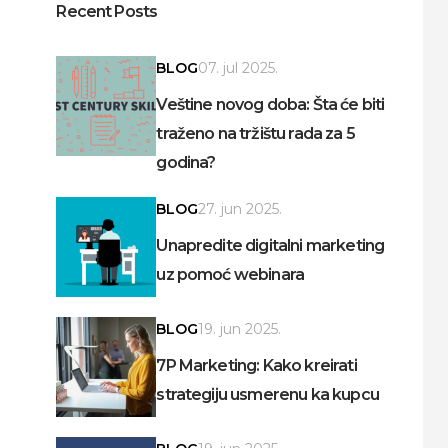
Recent Posts
BLOG
07. jul 2025.
Veštine novog doba: Šta će biti
traženo na tržištu rada za 5
godina?
BLOG
27. jun 2025.
Unapredite digitalni marketing
uz pomoć webinara
BLOG
19. jun 2025.
7P Marketing: Kako kreirati
strategiju usmerenu ka kupcu