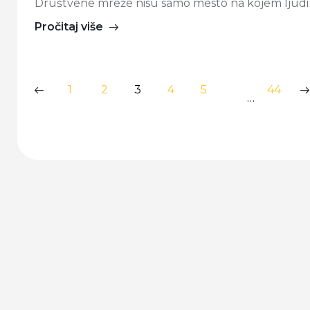
Društvene mreže nisu samo mesto na kojem ljudi p
Pročitaj više
1
2
3
4
5
44
…