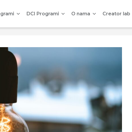
ogrami
DCI Programi
O nama
Creator lab