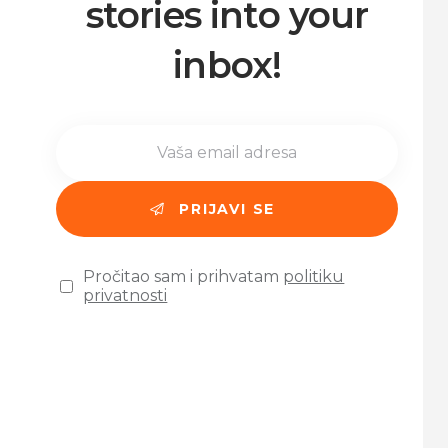
stories into your
inbox!
Pročitao sam i prihvatam
politiku
privatnosti
Please leave this field empty.