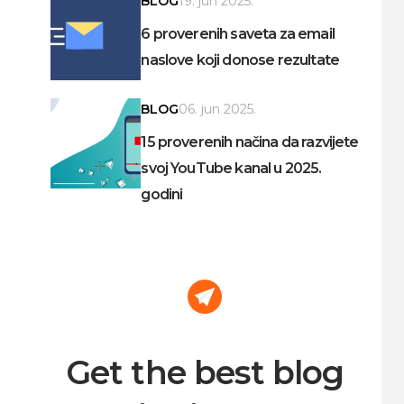
BLOG
19. jun 2025.
6 proverenih saveta za email
naslove koji donose rezultate
BLOG
06. jun 2025.
15 proverenih načina da razvijete
svoj YouTube kanal u 2025.
godini
Get the best blog