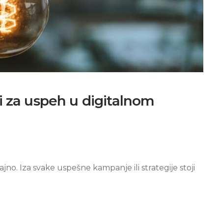
i za uspeh u digitalnom
no. Iza svake uspešne kampanje ili strategije stoji