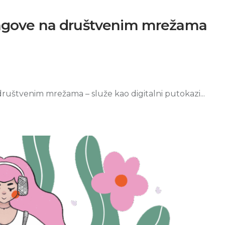
htagove na društvenim mrežama
društvenim mrežama – služe kao digitalni putokazi...