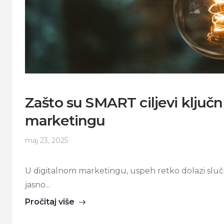
Zašto su SMART ciljevi ključn
marketingu
maj 23, 2025
U digitalnom marketingu, uspeh retko dolazi slučaj
jasno...
Pročitaj više