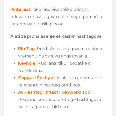
Pinterest:
Iako nisu više toliko uticajni,
relevantni hashtagovi i dalje mogu pomoći u
kategorizaciji vaših pinova.
Alati za pronalaženje efikasnih hashtagova
RiteTag:
Predlaže hashtagove u realnom
vremenu na osnovu angažovanja.
Keyhole:
Nudi analitiku i podatke o
trendovima.
Copy.ai i Postly.ai:
AI alati za generisanje
relevantnih hashtag predloga.
All Hashtag, Inflact i Keyword Tool:
Posebno korisni za pretrage hashtagova
na Instagramu i TikToku.