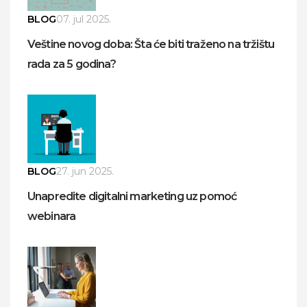
BLOG
07. jul 2025.
Veštine novog doba: Šta će biti traženo na tržištu
rada za 5 godina?
BLOG
27. jun 2025.
Unapredite digitalni marketing uz pomoć
webinara