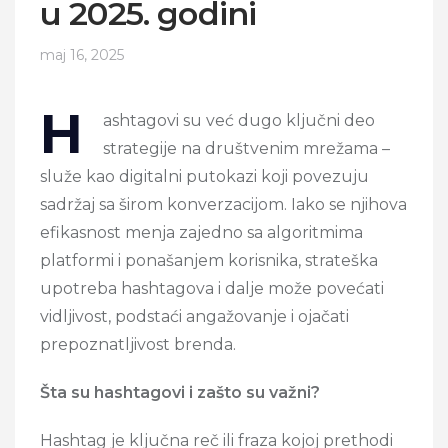
u 2025. godini
maj 16, 2025
H
ashtagovi su već dugo ključni deo
strategije na društvenim mrežama –
služe kao digitalni putokazi koji povezuju
sadržaj sa širom konverzacijom. Iako se njihova
efikasnost menja zajedno sa algoritmima
platformi i ponašanjem korisnika, strateška
upotreba hashtagova i dalje može povećati
vidljivost, podstaći angažovanje i ojačati
prepoznatljivost brenda.
Šta su hashtagovi i zašto su važni?
Hashtag je ključna reč ili fraza kojoj prethodi