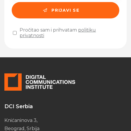
Pročitao sam i prihvatam
politiku
privatnosti
Please leave this field empty.
DCI Serbia
Knićaninova 3,
Beograd, Srbija