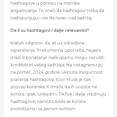
hashtagove u odnosu na metrike
angažovanja. To znači da hashtagovi treba da
nadopunjuju—ne da nose—vaš sadržaj.
Da li su hashtagovi i dalje relevantni?
Kratak odgovor: da, ali uz određena
ograničenja. Prekomerna upotreba, nejasni
izrazi ili ponašanje nalik spamu mogu narušiti
kredibilitet vašeg sadržaja. Na Instagramu je,
na primer, 2024. godine ukinuta mogućnost
praćenja hashtagova. Elon Musk je čak
pozvao korisnike X mreže da ih uopšte ne
koriste. Ipak, LinkedIn i TikTok i dalje vrednuju
hashtagove, naročito kada se koriste
promišljeno i sa jasnom svrhom.