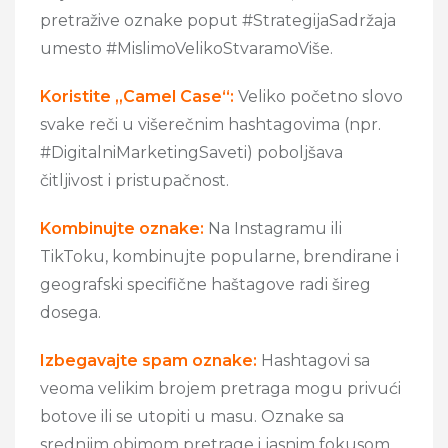
pretražive oznake poput #StrategijaSadržaja
umesto #MislimoVelikoStvaramoViše.
Koristite „Camel Case“:
Veliko početno slovo
svake reči u višerečnim hashtagovima (npr.
#DigitalniMarketingSaveti) poboljšava
čitljivost i pristupačnost.
Kombinujte oznake:
Na Instagramu ili
TikToku, kombinujte popularne, brendirane i
geografski specifične haštagove radi šireg
dosega.
Izbegavajte spam oznake:
Hashtagovi sa
veoma velikim brojem pretraga mogu privući
botove ili se utopiti u masu. Oznake sa
srednjim obimom pretrage i jasnim fokusom