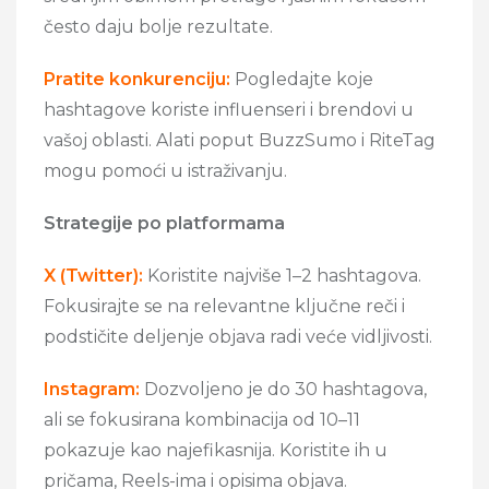
često daju bolje rezultate.
Pratite konkurenciju:
Pogledajte koje
hashtagove koriste influenseri i brendovi u
vašoj oblasti. Alati poput BuzzSumo i RiteTag
mogu pomoći u istraživanju.
Strategije po platformama
X (Twitter):
Koristite najviše 1–2 hashtagova.
Fokusirajte se na relevantne ključne reči i
podstičite deljenje objava radi veće vidljivosti.
Instagram:
Dozvoljeno je do 30 hashtagova,
ali se fokusirana kombinacija od 10–11
pokazuje kao najefikasnija. Koristite ih u
pričama, Reels-ima i opisima objava.