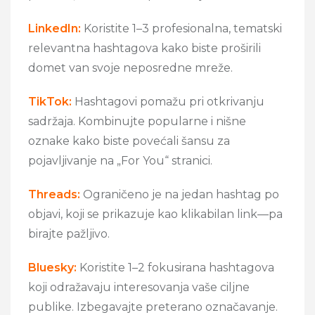
LinkedIn:
Koristite 1–3 profesionalna, tematski
relevantna hashtagova kako biste proširili
domet van svoje neposredne mreže.
TikTok:
Hashtagovi pomažu pri otkrivanju
sadržaja. Kombinujte popularne i nišne
oznake kako biste povećali šansu za
pojavljivanje na „For You“ stranici.
Threads:
Ograničeno je na jedan hashtag po
objavi, koji se prikazuje kao klikabilan link—pa
birajte pažljivo.
Bluesky:
Koristite 1–2 fokusirana hashtagova
koji odražavaju interesovanja vaše ciljne
publike. Izbegavajte preterano označavanje.