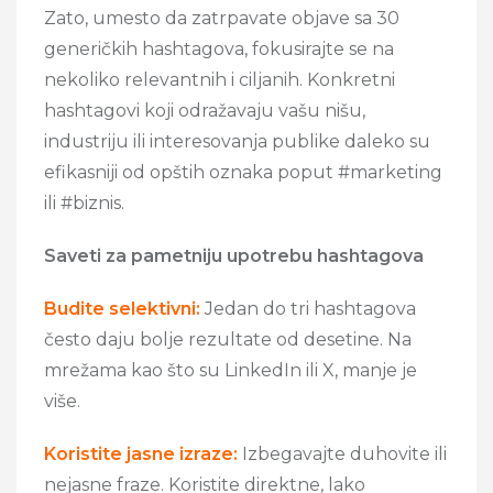
Zato, umesto da zatrpavate objave sa 30
generičkih hashtagova, fokusirajte se na
nekoliko relevantnih i ciljanih. Konkretni
hashtagovi koji odražavaju vašu nišu,
industriju ili interesovanja publike daleko su
efikasniji od opštih oznaka poput #marketing
ili #biznis.
Saveti za pametniju upotrebu hashtagova
Budite selektivni:
Jedan do tri hashtagova
često daju bolje rezultate od desetine. Na
mrežama kao što su LinkedIn ili X, manje je
više.
Koristite jasne izraze:
Izbegavajte duhovite ili
nejasne fraze. Koristite direktne, lako