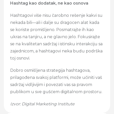
Hashtag kao dodatak, ne kao osnova
Hashtagovi više nisu čarobno rešenje kakvi su
nekada bili—ali i dalje su dragocen alat kada
se koriste promišljeno. Posmatrajte ih kao
ukras na tanjiru, a ne glavno jelo. Fokusirajte
se na kvalitetan sadržaj i istinsku interakciju sa
zajednicom, a hashtagovi neka budu podrška
toj osnovi.
Dobro osmišljena strategija hashtagova,
prilagođena svakoj platformi, može učiniti vaš
sadržaj vidljivijim i povezati vas sa pravom
publikom u sve gušćem digitalnom prostoru.
Izvor: Digital Marketing Institute