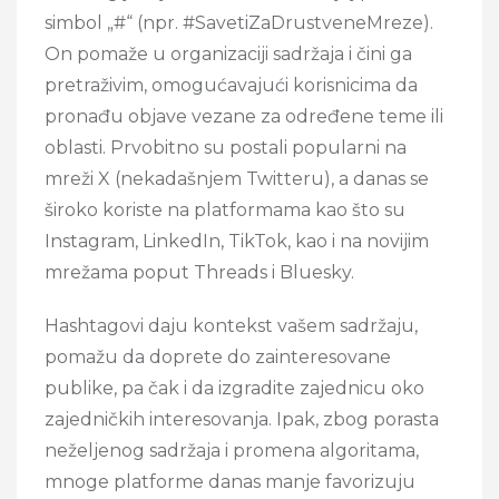
simbol „#“ (npr. #SavetiZaDrustveneMreze).
On pomaže u organizaciji sadržaja i čini ga
pretraživim, omogućavajući korisnicima da
pronađu objave vezane za određene teme ili
oblasti. Prvobitno su postali popularni na
mreži X (nekadašnjem Twitteru), a danas se
široko koriste na platformama kao što su
Instagram, LinkedIn, TikTok, kao i na novijim
mrežama poput Threads i Bluesky.
Hashtagovi daju kontekst vašem sadržaju,
pomažu da doprete do zainteresovane
publike, pa čak i da izgradite zajednicu oko
zajedničkih interesovanja. Ipak, zbog porasta
neželjenog sadržaja i promena algoritama,
mnoge platforme danas manje favorizuju