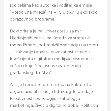
roditeljima kao autorka i voditeljka emisije
“Porodična mreža” na RTS u okviru školskog i
obrazovnog programa.
Doktorirala je na Univerzitetu za mir
Ujedinjenih nacija, na Katedri za strateški
menadžment, odbranivši disertaciju na temu
„Istraživanje i analiza povezanosti između
koeficijenta digitalne i medijske pismenosti i
veština koje čine osnov savremenog
građanskog društva“.
Ana je trenutno profesorka na Fakultetu
organizacionih studija Eduka, gde predaje
Kreativnost i psihologiju, Psihologiju
marketinga, Život u digitalno doba i Političku