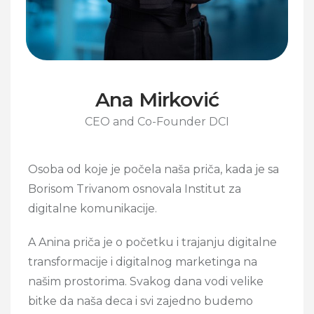
Ana Mirković
CEO and Co-Founder DCI
Osoba od koje je počela naša priča, kada je sa
Borisom Trivanom osnovala Institut za
digitalne komunikacije.
A Anina priča je o početku i trajanju digitalne
transformacije i digitalnog marketinga na
našim prostorima. Svakog dana vodi velike
bitke da naša deca i svi zajedno budemo