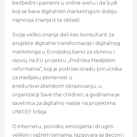
bezbedni i pametni u online svetu i da ljudi
koji se bave digitalnim marketingom dobiju
najnovija znanja iz te oblasti.
Svoje veliko znanje deli kao konsultant za
projekte digitalne transformacije i digitalnog
marketinga u Evropskoj banci za obnovu i
razvoj, na EU projektu „Podrška Medijskim
reformama“, koji je podržao izradu priručnika
za medijsku pismenost u
preduniverzitetskom obrazovanju, u
organizaciji Save the children, a godinama je
savetnica za digitalno nasilje na projektima
UNICEF Srbija.
O internetu, porodici, emocijama i drugim
velikim i važnim temama, razgovara sa decom i