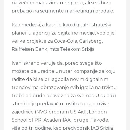
najvećem magazinu u regionu, ali se ubrzo
prebacio na segmente marketinga i prodaje.
Kao medijski, a kasnije kao digitalni strateški
planer u agenciji za digitalne medije, vodio je
velike projekte za Coca-Cola, Carlsberg,
Raiffeisen Bank, mt:s Telekom Srbija.
Ivan iskreno veruje da, pored svega što
možete da uradite unutar kompanije za koju
radite da bi se prilagodila novim digitalnim
trendovima, obrazovanje svih igrača na tržištu
treba da bude obavezno za sve nas. U skladu
s tim bio je predavač u Institutu za održive
zajednice (NVO program US Aid), London
School of PR, AcademIAA i druge. Takođe,
više od tri godine, kao predvodnik IAB Srbija