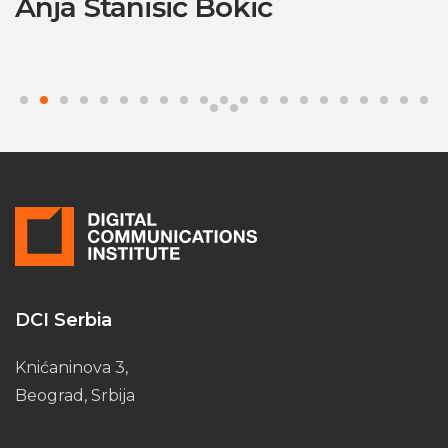
Anja Stanišić Bokić
DCI Serbia
Knićaninova 3,
Beograd, Srbija