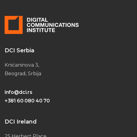
DCI Serbia
Knićaninova 3,
Beograd, Srbija
info@dci.rs
+381 60 080 40 70
DCI Ireland
25 Herbert Place,