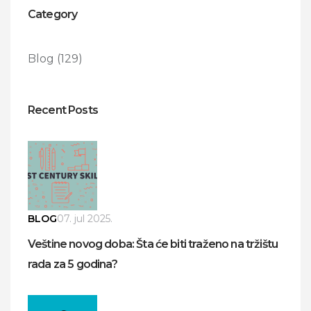
Category
Blog
(129)
Recent Posts
BLOG
07. jul 2025.
Veštine novog doba: Šta će biti traženo na tržištu
rada za 5 godina?