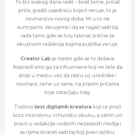
To što svakog dana radiš – biraš teme, pričaš
priče, gradiš zajednicu koja ti veruje, to je
novinarstvo novog doba. Mi u to ne
sumnjamo. Verujemo i da se najjači sadržaj
rađa tamo gde se tvoj talenat sretne sa
iskustvom redakcija kojima publika veruje.
Creator Lab
je mesto gde se to dešava.
Napravili smo ga za influensere koji ne žele da
stoje u mestu, već da rastu uz urednike i
novinare, rame uz rame, na pravim pričama
koje ostavljaju trag.
Tražimo
šest digitalnih kreatora
koji će proći
kroz intenzivnu, vrhunsku obuku, a zatim ući
pravo u redakcije vodećih nezavisnih medija i
sa njima stvarati sadržaj koji pravi razliku.