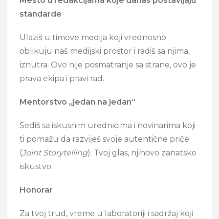
Mesto u redakcijama koje danas postavljaju
standarde
Ulaziš u timove medija koji vrednosno
oblikuju naš medijski prostor i radiš sa njima,
iznutra. Ovo nije posmatranje sa strane, ovo je
prava ekipa i pravi rad.
Mentorstvo „jedan na jedan“
Sediš sa iskusnim urednicima i novinarima koji
ti pomažu da razviješ svoje autentične priče
(
Joint Storytelling
). Tvoj glas, njihovo zanatsko
iskustvo.
Honorar
Za tvoj trud, vreme u laboratoriji i sadržaj koji