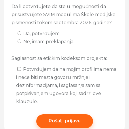
Da li potvrđujete da ste u mogućnosti da
prisustvujete SVIM modulima Škole medijske
pismenosti tokom septembra 2026. godine?
Da, potvrđujem.
Ne, imam preklapanja.
Saglasnost sa etičkim kodeksom projekta:
Potvrđujem da na mojim profilima nema
i neće biti mesta govoru mržnje i
dezinformacijama, i saglasan/a sam sa
potpisivanjem ugovora koji sadrži ove
klauzule.