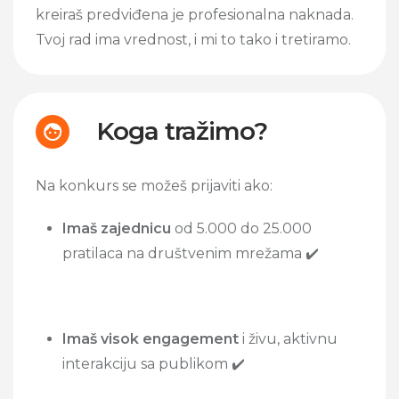
kreiraš predviđena je profesionalna naknada.
Tvoj rad ima vrednost, i mi to tako i tretiramo.
Koga tražimo?
Na konkurs se možeš prijaviti ako:
Imaš zajednicu
od 5.000 do 25.000
pratilaca na društvenim mrežama ✔️
Imaš visok engagement
i živu, aktivnu
interakciju sa publikom ✔️