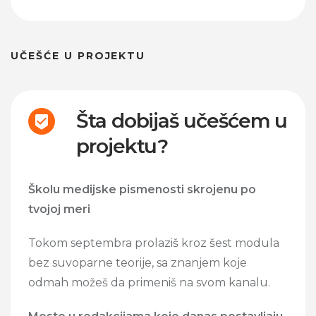
UČEŠĆE U PROJEKTU
Šta dobijaš učešćem u
projektu?
Školu medijske pismenosti skrojenu po
tvojoj meri
Tokom septembra prolaziš kroz šest modula
bez suvoparne teorije, sa znanjem koje
odmah možeš da primeniš na svom kanalu.