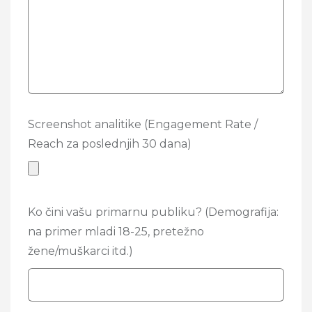
Screenshot analitike (Engagement Rate /
Reach za poslednjih 30 dana)
Ko čini vašu primarnu publiku? (Demografija:
na primer mladi 18-25, pretežno
žene/muškarci itd.)