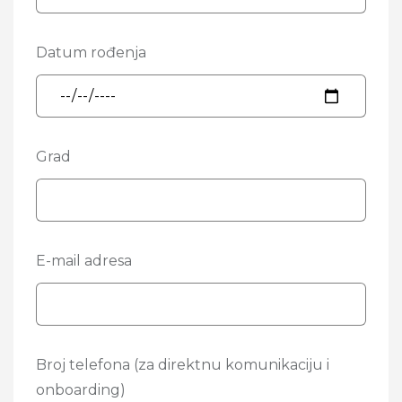
Datum rođenja
Grad
Pleas
E-mail adresa
Broj telefona (za direktnu komunikaciju i
onboarding)