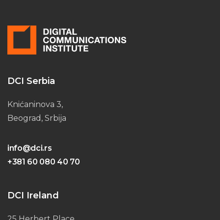
DCI Serbia
Knićaninova 3,
Beograd, Srbija
info@dci.rs
+381 60 080 40 70
DCI Ireland
25 Herbert Place,