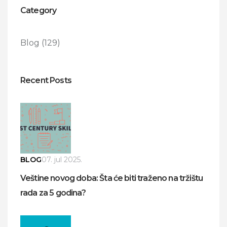
Category
Blog
(129)
Recent Posts
BLOG
07. jul 2025.
Veštine novog doba: Šta će biti traženo na tržištu
rada za 5 godina?