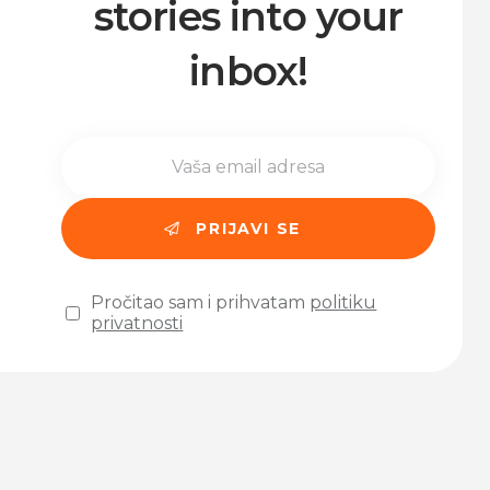
stories into your
inbox!
Pročitao sam i prihvatam
politiku
privatnosti
Please leave this field empty.