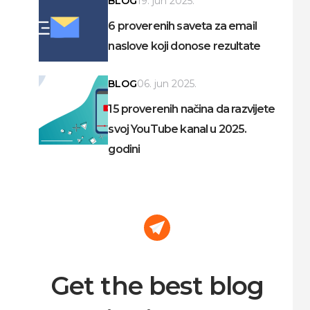
BLOG
19. jun 2025.
6 proverenih saveta za email
naslove koji donose rezultate
BLOG
06. jun 2025.
15 proverenih načina da razvijete
svoj YouTube kanal u 2025.
godini
Get the best blog