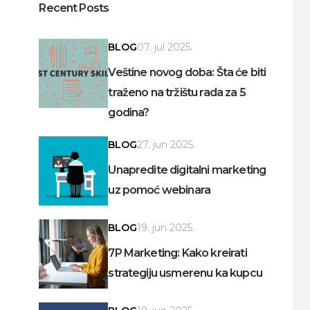
Recent Posts
BLOG
07. jul 2025.
Veštine novog doba: Šta će biti
traženo na tržištu rada za 5
godina?
BLOG
27. jun 2025.
Unapredite digitalni marketing
uz pomoć webinara
BLOG
19. jun 2025.
7P Marketing: Kako kreirati
strategiju usmerenu ka kupcu