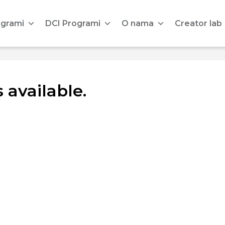
ogrami
DCI Programi
O nama
Creator lab
 available.