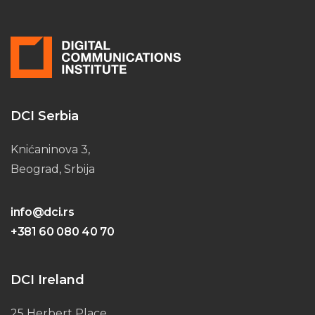
DCI Serbia
Knićaninova 3,
Beograd, Srbija
info@dci.rs
+381 60 080 40 70
DCI Ireland
25 Herbert Place,