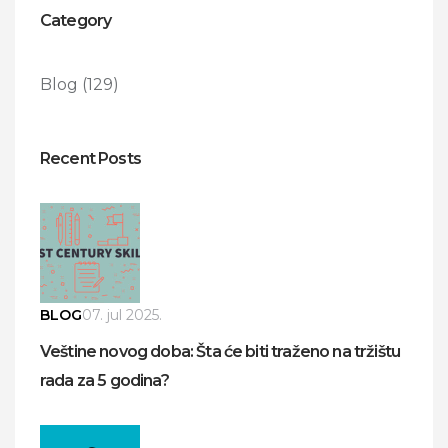
Category
Blog
(129)
Recent Posts
BLOG
07. jul 2025.
Veštine novog doba: Šta će biti traženo na tržištu
rada za 5 godina?