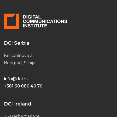
DCI Serbia
Knićaninova 3,
Beograd, Srbija
info@dci.rs
+381 60 080 40 70
DCI Ireland
25 Herbert Place,