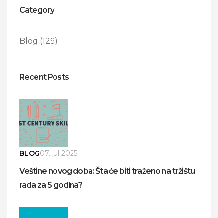
Category
Blog
(129)
Recent Posts
BLOG
07. jul 2025.
Veštine novog doba: Šta će biti traženo na tržištu
rada za 5 godina?