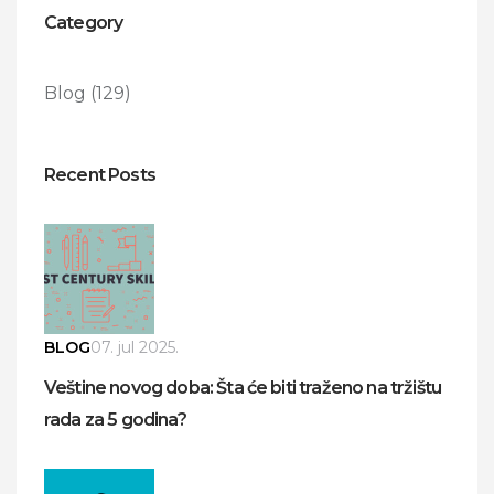
Category
Blog
(129)
Recent Posts
BLOG
07. jul 2025.
Veštine novog doba: Šta će biti traženo na tržištu
rada za 5 godina?