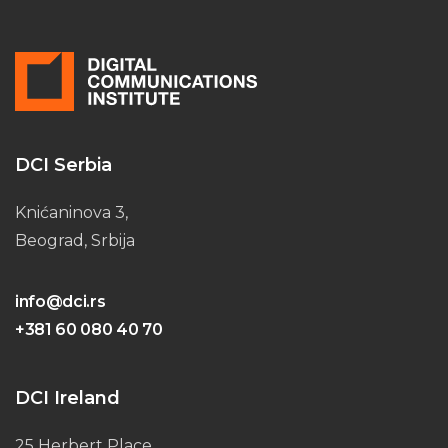
DCI Serbia
Knićaninova 3,
Beograd, Srbija
info@dci.rs
+381 60 080 40 70
DCI Ireland
25 Herbert Place,