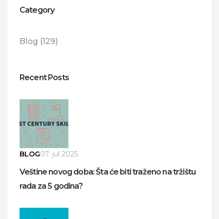
Category
Blog
(129)
Recent Posts
BLOG
07. jul 2025.
Veštine novog doba: Šta će biti traženo na tržištu
rada za 5 godina?