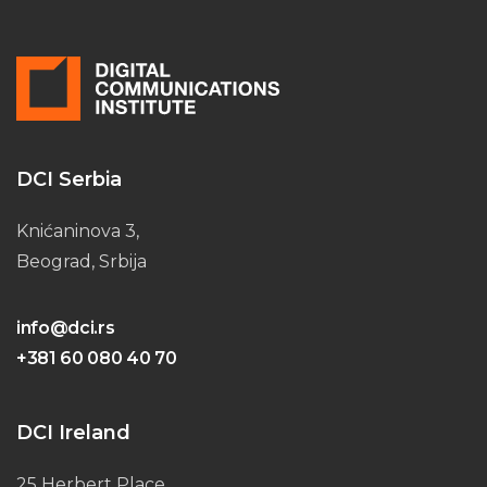
DCI Serbia
Knićaninova 3,
Beograd, Srbija
info@dci.rs
+381 60 080 40 70
DCI Ireland
25 Herbert Place,