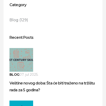
Category
Blog
(129)
Recent Posts
BLOG
07. jul 2025.
Veštine novog doba: Šta će biti traženo na tržištu
rada za 5 godina?