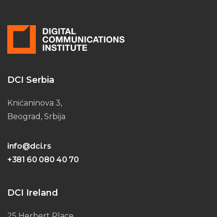
DCI Serbia
Knićaninova 3,
Beograd, Srbija
info@dci.rs
+381 60 080 40 70
DCI Ireland
25 Herbert Place,