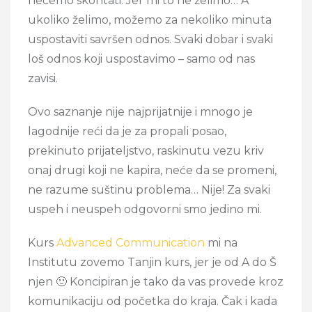
nećemo skontati. Jer mi to ne želimo… A
ukoliko želimo, možemo za nekoliko minuta
uspostaviti savršen odnos. Svaki dobar i svaki
loš odnos koji uspostavimo – samo od nas
zavisi.
Ovo saznanje nije najprijatnije i mnogo je
lagodnije reći da je za propali posao,
prekinuto prijateljstvo, raskinutu vezu kriv
onaj drugi koji ne kapira, neće da se promeni,
ne razume suštinu problema… Nije! Za svaki
uspeh i neuspeh odgovorni smo jedino mi.
Kurs
Advanced Communication
mi na
Institutu zovemo Tanjin kurs, jer je od A do Š
njen 🙂 Koncipiran je tako da vas provede kroz
komunikaciju od početka do kraja. Čak i kada