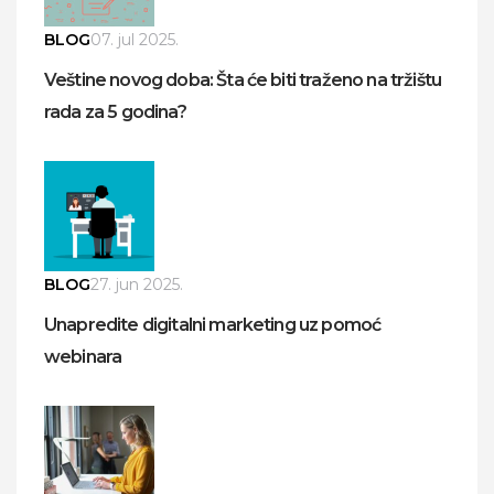
BLOG
07. jul 2025.
Veštine novog doba: Šta će biti traženo na tržištu
rada za 5 godina?
BLOG
27. jun 2025.
Unapredite digitalni marketing uz pomoć
webinara