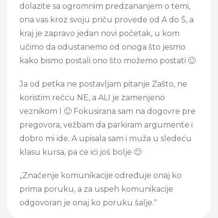
dolazite sa ogromnim predzananjem o temi,
ona vas kroz svoju priču provede od A do Š, a
kraj je zapravo jedan novi početak, u kom
učimo da odustanemo od onoga što jesmo
kako bismo postali ono što možemo postati 🙂
Ja od petka ne postavljam pitanje Zašto, ne
koristim rečcu NE, a ALI je zamenjeno
veznikom I 🙂 Fokusirana sam na dogovre pre
pregovora, vežbam da parkiram argumente i
dobro mi ide. A upisala sam i muža u sledeću
klasu kursa, pa će ići još bolje 🙂
„Značenje komunikacije određuje onaj ko
prima poruku, a za uspeh komunikacije
odgovoran je onaj ko poruku šalje.“