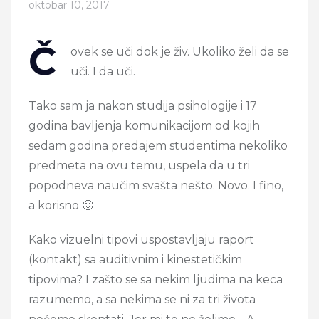
oktobar 10, 2017
Č
ovek se uči dok je živ. Ukoliko želi da se
uči. I da uči.
Tako sam ja nakon studija psihologije i 17
godina bavljenja komunikacijom od kojih
sedam godina predajem studentima nekoliko
predmeta na ovu temu, uspela da u tri
popodneva naučim svašta nešto. Novo. I fino,
a korisno 🙂
Kako vizuelni tipovi uspostavljaju raport
(kontakt) sa auditivnim i kinestetičkim
tipovima? I zašto se sa nekim ljudima na keca
razumemo, a sa nekima se ni za tri života