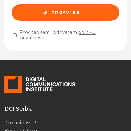
Pročitao sam i prihvatam
politiku
privatnosti
Please leave this field empty.
DCI Serbia
Knićaninova 3,
Beograd, Srbija