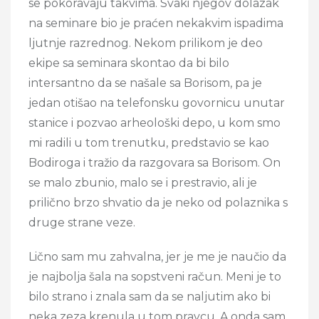
se pokoravaju takvima. Svaki njegov dolazak
na seminare bio je praćen nekakvim ispadima
ljutnje razrednog. Nekom prilikom je deo
ekipe sa seminara skontao da bi bilo
intersantno da se našale sa Borisom, pa je
jedan otišao na telefonsku govornicu unutar
stanice i pozvao arheološki depo, u kom smo
mi radili u tom trenutku, predstavio se kao
Bodiroga i tražio da razgovara sa Borisom. On
se malo zbunio, malo se i prestravio, ali je
prilično brzo shvatio da je neko od polaznika s
druge strane veze.
Lično sam mu zahvalna, jer je me je naučio da
je najbolja šala na sopstveni račun. Meni je to
bilo strano i znala sam da se naljutim ako bi
neka zeza krenula u tom pravcu. A onda sam