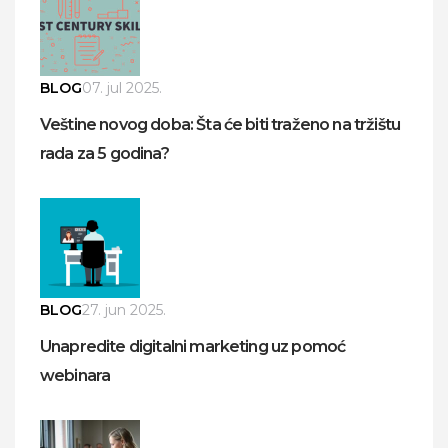
BLOG
07. jul 2025.
Veštine novog doba: Šta će biti traženo na tržištu
rada za 5 godina?
BLOG
27. jun 2025.
Unapredite digitalni marketing uz pomoć
webinara