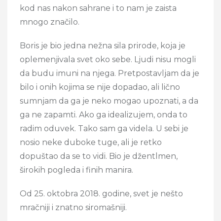
kod nas nakon sahrane i to nam je zaista
mnogo značilo.
Boris je bio jedna nežna sila prirode, koja je
oplemenjivala svet oko sebe. Ljudi nisu mogli
da budu imuni na njega. Pretpostavljam da je
bilo i onih kojima se nije dopadao, ali lično
sumnjam da ga je neko mogao upoznati, a da
ga ne zapamti. Ako ga idealizujem, onda to
radim oduvek. Tako sam ga videla. U sebi je
nosio neke duboke tuge, ali je retko
dopuštao da se to vidi. Bio je džentlmen,
širokih pogleda i finih manira.
Od 25. oktobra 2018. godine, svet je nešto
mračniji i znatno siromašniji.