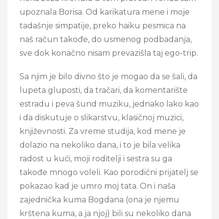
upoznala Borisa. Od karikatura mene i moje
tadašnje simpatije, preko haiku pesmica na
naš račun takođe, do usmenog podbadanja,
sve dok konačno nisam prevazišla taj ego-trip.
Sa njim je bilo divno što je mogao da se šali, da
lupeta gluposti, da tračari, da komentarište
estradu i peva šund muziku, jednako lako kao
i da diskutuje o slikarstvu, klasičnoj muzici,
književnosti. Za vreme studija, kod mene je
dolazio na nekoliko dana, i to je bila velika
radost u kući, moji roditelji i sestra su ga
takođe mnogo voleli. Kao porodični prijatelj se
pokazao kad je umro moj tata. On i naša
zajednička kuma Bogdana (ona je njemu
krštena kuma, a ja njoj) bili su nekoliko dana