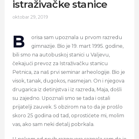
istraživačke stanice
oktobar 29, 2019
B
orisa sam upoznala u prvom razredu
gimnazije. Bio je 19. mart 1995. godine,
bili smo na autobuskoj stanici u Valjevu,
čekajući prevoz za Istraživačku stanicu
Petnica, za naš prvi seminar arheologije. Bio je
visok, tanak, dugokos, nasmejan. On i njegova
drugarica iz detinjstva i iz razreda, Maja, došli
su zajedno. Upoznali smo se tada i ostali
prijatelji zauvek. S obzirom na to da je prošlo
skoro 25 godina od tad, oprostićete mi, molim
vas, ako sam neki detalj pobrkala.