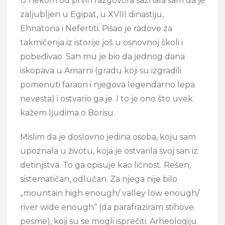
U nekom od prvih razgovora saznala sam da je
zaljubljen u Egipat, u XVIII dinastiju,
Ehnatona i Nefertiti. Pisao je radove za
takmičenja iz istorije još u osnovnoj školi i
pobeđivao. San mu je bio da jednog dana
iskopava u Amarni (gradu koji su izgradili
pomenuti faraon i njegova legendarno lepa
nevesta) i ostvario ga je. I to je ono što uvek
kažem ljudima o Borisu.
Mislim da je doslovno jedina osoba, koju sam
upoznala u životu, koja je ostvarila svoj san iz
detinjstva. To ga opisuje kao ličnost. Rešen,
sistematičan, odlučan. Za njega nije bilo
„mountain high enough/ valley low enough/
river wide enough“ (da parafraziram stihove
pesme), koji su se mogli isprečiti. Arheologiju