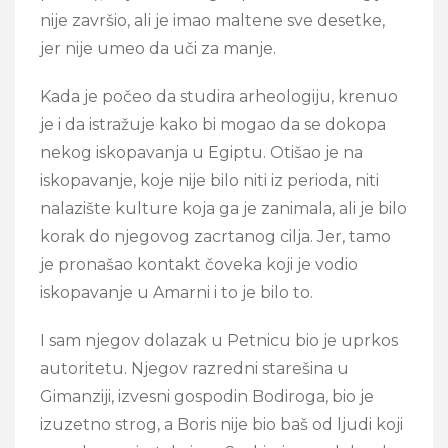
nije završio, ali je imao maltene sve desetke,
jer nije umeo da uči za manje.
Kada je počeo da studira arheologiju, krenuo
je i da istražuje kako bi mogao da se dokopa
nekog iskopavanja u Egiptu. Otišao je na
iskopavanje, koje nije bilo niti iz perioda, niti
nalazište kulture koja ga je zanimala, ali je bilo
korak do njegovog zacrtanog cilja. Jer, tamo
je pronašao kontakt čoveka koji je vodio
iskopavanje u Amarni i to je bilo to.
I sam njegov dolazak u Petnicu bio je uprkos
autoritetu. Njegov razredni starešina u
Gimanziji, izvesni gospodin Bodiroga, bio je
izuzetno strog, a Boris nije bio baš od ljudi koji