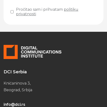
Pročitao sam i prihvatam
politiku
privatnosti
Please leave this field empty.
DCI Serbia
Knićaninova 3,
Beograd, Srbija
info@dci.rs