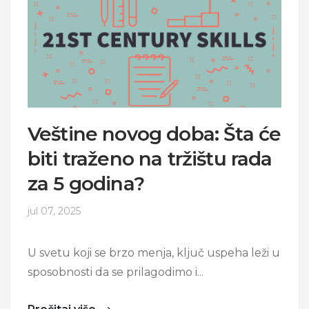
Veštine novog doba: Šta će
biti traženo na tržištu rada
za 5 godina?
jul 07, 2025
U svetu koji se brzo menja, ključ uspeha leži u
sposobnosti da se prilagodimo i...