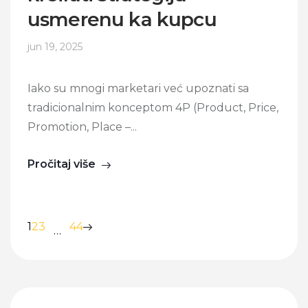
usmerenu ka kupcu
jun 19, 2025
Iako su mnogi marketari već upoznati sa
tradicionalnim konceptom 4P (Product, Price,
Promotion, Place –...
Pročitaj više
1
2
3
44
…