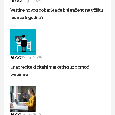
BLOG
07. jul 2025.
Veštine novog doba: Šta će biti traženo na tržištu
rada za 5 godina?
BLOG
27. jun 2025.
Unapredite digitalni marketing uz pomoć
webinara
BLOG
19. jun 2025.