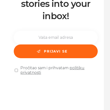
stories into your
inbox!
Pročitao sam i prihvatam
politiku
privatnosti
Please leave this field empty.