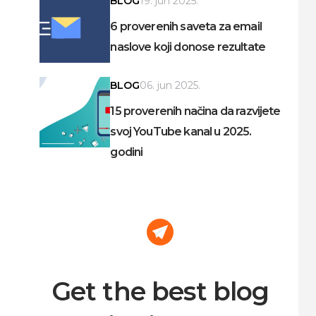
BLOG
19. jun 2025.
6 proverenih saveta za email
naslove koji donose rezultate
BLOG
06. jun 2025.
15 proverenih načina da razvijete
svoj YouTube kanal u 2025.
godini
Get the best blog