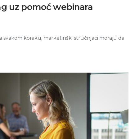
ing uz pomoć webinara
na svakom koraku, marketinški stručnjaci moraju da