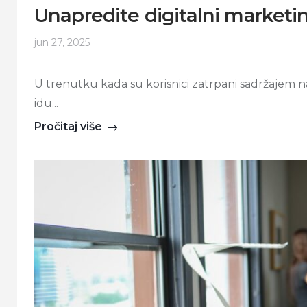
Unapredite digitalni market
jun 27, 2025
U trenutku kada su korisnici zatrpani sadržajem 
idu...
Pročitaj više