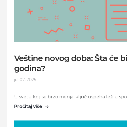
Veštine novog doba: Šta će bit
godina?
jul 07, 2025
U svetu koji se brzo menja, ključ uspeha leži u spos
Pročitaj više