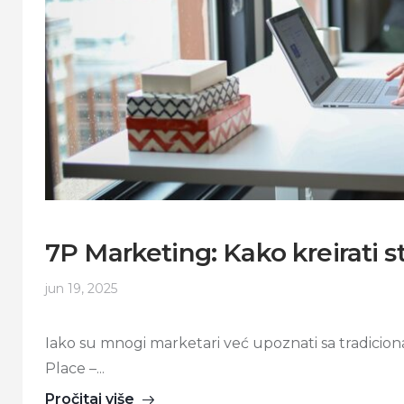
7P Marketing: Kako kreirati 
jun 19, 2025
Iako su mnogi marketari već upoznati sa tradicio
Place –...
Pročitaj više