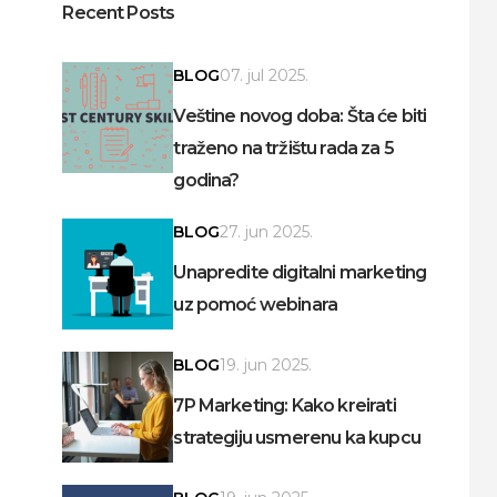
Recent Posts
BLOG
07. jul 2025.
Veštine novog doba: Šta će biti
traženo na tržištu rada za 5
godina?
BLOG
27. jun 2025.
Unapredite digitalni marketing
uz pomoć webinara
BLOG
19. jun 2025.
7P Marketing: Kako kreirati
strategiju usmerenu ka kupcu