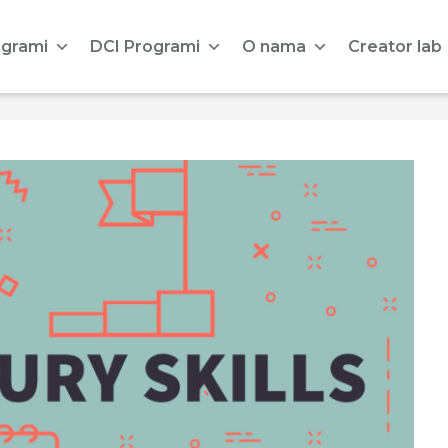
ogrami
DCI Programi
O nama
Creator lab