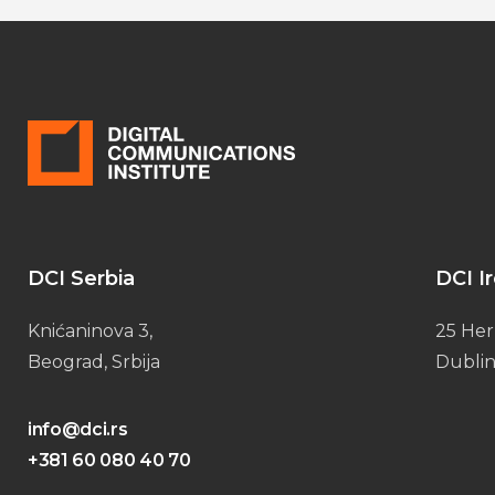
DCI Serbia
DCI I
Knićaninova 3,
25 Her
Beograd, Srbija
Dublin
info@dci.rs
+381 60 080 40 70