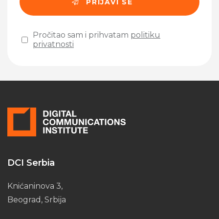
Pročitao sam i prihvatam
politiku
privatnosti
Please leave this field empty.
DCI Serbia
Knićaninova 3,
Beograd, Srbija