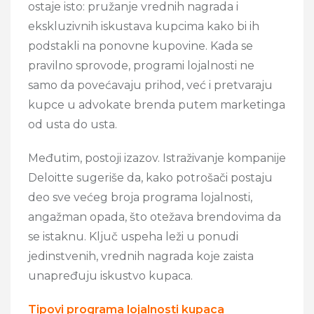
ostaje isto: pružanje vrednih nagrada i
ekskluzivnih iskustava kupcima kako bi ih
podstakli na ponovne kupovine. Kada se
pravilno sprovode, programi lojalnosti ne
samo da povećavaju prihod, već i pretvaraju
kupce u advokate brenda putem marketinga
od usta do usta.
Međutim, postoji izazov. Istraživanje kompanije
Deloitte sugeriše da, kako potrošači postaju
deo sve većeg broja programa lojalnosti,
angažman opada, što otežava brendovima da
se istaknu. Ključ uspeha leži u ponudi
jedinstvenih, vrednih nagrada koje zaista
unapređuju iskustvo kupaca.
Tipovi programa lojalnosti kupaca