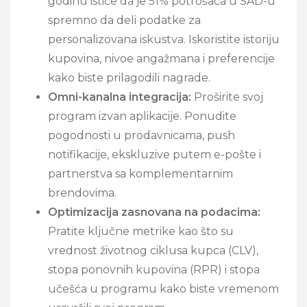
godinu ističe da je 51% potrošača u SAD-u
spremno da deli podatke za
personalizovana iskustva. Iskoristite istoriju
kupovina, nivoe angažmana i preferencije
kako biste prilagodili nagrade.
Omni-kanalna integracija:
Proširite svoj
program izvan aplikacije. Ponudite
pogodnosti u prodavnicama, push
notifikacije, ekskluzive putem e-pošte i
partnerstva sa komplementarnim
brendovima.
Optimizacija zasnovana na podacima:
Pratite ključne metrike kao što su
vrednost životnog ciklusa kupca (CLV),
stopa ponovnih kupovina (RPR) i stopa
učešća u programu kako biste vremenom