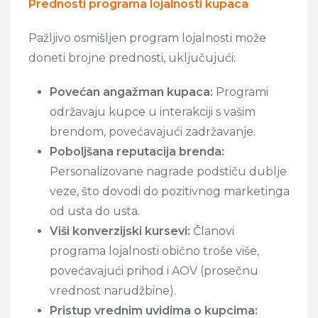
Prednosti programa lojalnosti kupaca
Pažljivo osmišljen program lojalnosti može
doneti brojne prednosti, uključujući:
Povećan angažman kupaca:
Programi
održavaju kupce u interakciji s vašim
brendom, povećavajući zadržavanje.
Poboljšana reputacija brenda:
Personalizovane nagrade podstiču dublje
veze, što dovodi do pozitivnog marketinga
od usta do usta.
Viši konverzijski kursevi:
Članovi
programa lojalnosti obično troše više,
povećavajući prihod i AOV (prosečnu
vrednost narudžbine).
Pristup vrednim uvidima o kupcima: