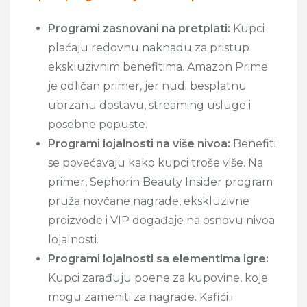
Programi zasnovani na pretplati:
Kupci
plaćaju redovnu naknadu za pristup
ekskluzivnim benefitima. Amazon Prime
je odličan primer, jer nudi besplatnu
ubrzanu dostavu, streaming usluge i
posebne popuste.
Programi lojalnosti na više nivoa:
Benefiti
se povećavaju kako kupci troše više. Na
primer, Sephorin Beauty Insider program
pruža novčane nagrade, ekskluzivne
proizvode i VIP događaje na osnovu nivoa
lojalnosti.
Programi lojalnosti sa elementima igre:
Kupci zarađuju poene za kupovine, koje
mogu zameniti za nagrade. Kafići i