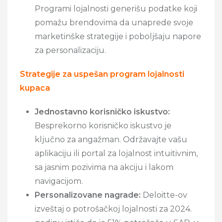
Programi lojalnosti generišu podatke koji
pomažu brendovima da unaprede svoje
marketinške strategije i poboljšaju napore
za personalizaciju.
Strategije za uspešan program lojalnosti
kupaca
Jednostavno korisničko iskustvo:
Besprekorno korisničko iskustvo je
ključno za angažman. Održavajte vašu
aplikaciju ili portal za lojalnost intuitivnim,
sa jasnim pozivima na akciju i lakom
navigacijom.
Personalizovane nagrade:
Deloitte-ov
izveštaj o potrošačkoj lojalnosti za 2024.