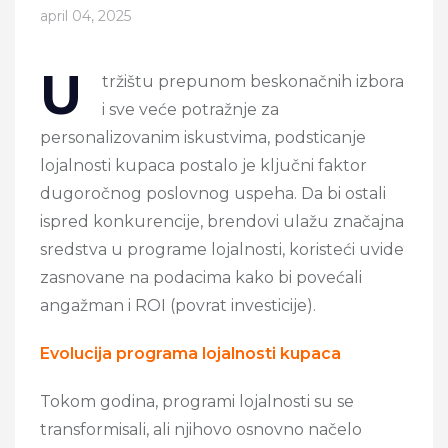
april 04, 2025
U
tržištu prepunom beskonačnih izbora
i sve veće potražnje za
personalizovanim iskustvima, podsticanje
lojalnosti kupaca postalo je ključni faktor
dugoročnog poslovnog uspeha. Da bi ostali
ispred konkurencije, brendovi ulažu značajna
sredstva u programe lojalnosti, koristeći uvide
zasnovane na podacima kako bi povećali
angažman i ROI (povrat investicije).
Evolucija programa lojalnosti kupaca
Tokom godina, programi lojalnosti su se
transformisali, ali njihovo osnovno načelo