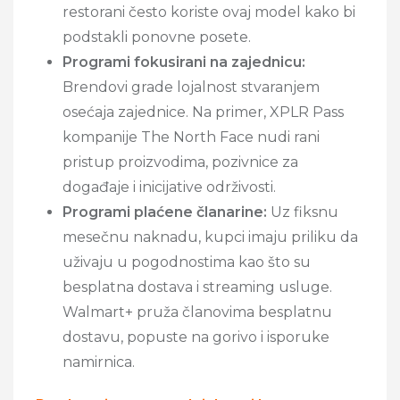
restorani često koriste ovaj model kako bi
podstakli ponovne posete.
Programi fokusirani na zajednicu:
Brendovi grade lojalnost stvaranjem
osećaja zajednice. Na primer, XPLR Pass
kompanije The North Face nudi rani
pristup proizvodima, pozivnice za
događaje i inicijative održivosti.
Programi plaćene članarine:
Uz fiksnu
mesečnu naknadu, kupci imaju priliku da
uživaju u pogodnostima kao što su
besplatna dostava i streaming usluge.
Walmart+ pruža članovima besplatnu
dostavu, popuste na gorivo i isporuke
namirnica.