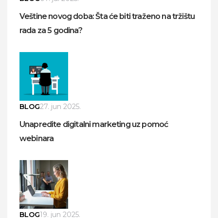
Veštine novog doba: Šta će biti traženo na tržištu
rada za 5 godina?
BLOG
27. jun 2025.
Unapredite digitalni marketing uz pomoć
webinara
BLOG
19. jun 2025.