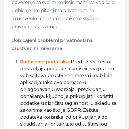
poverenje sa svojim korisnicima? Evo vodiča o
uobičajenim pitanjima privatnosti na
društvenim mrežama i kako se snaći u
pravnom okruženju.
Uobičajeni problemi privatnosti na
društvenim mrežama
Rudarenje podataka
: Preduzeća često
prikupljaju podatke o korisnicima putem
veb sajtova, društvenih mreža i mobilnih
aplikacija. Iako ovo pomaže u
prilagođavanju sadržaja i predviđanju
ponašanja, ključno je prikupljati i koristiti
podatke uz izričitu saglasnost, u skladu sa
zakonima kao što je GDPR. Zaštita
podataka korisnika, od prikupljanja do
skladištenja i brisanja, je od suštinskog