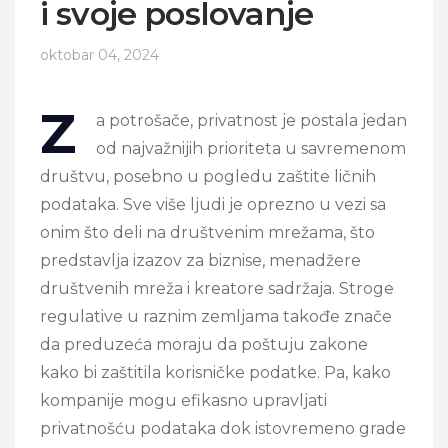
i svoje poslovanje
oktobar 04, 2024
Z
a potrošače, privatnost je postala jedan
od najvažnijih prioriteta u savremenom
društvu, posebno u pogledu zaštite ličnih
podataka. Sve više ljudi je oprezno u vezi sa
onim što deli na društvenim mrežama, što
predstavlja izazov za biznise, menadžere
društvenih mreža i kreatore sadržaja. Stroge
regulative u raznim zemljama takođe znače
da preduzeća moraju da poštuju zakone
kako bi zaštitila korisničke podatke. Pa, kako
kompanije mogu efikasno upravljati
privatnošću podataka dok istovremeno grade