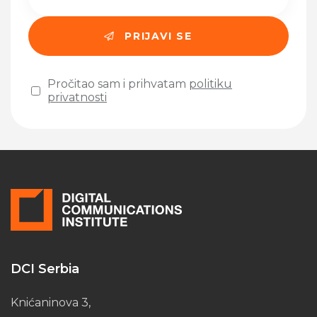
Pročitao sam i prihvatam
politiku
privatnosti
Please leave this field empty.
DCI Serbia
Knićaninova 3,