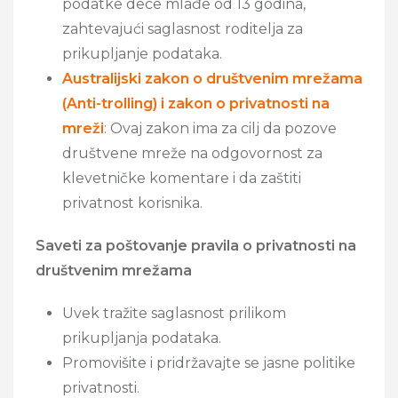
podatke dece mlađe od 13 godina,
zahtevajući saglasnost roditelja za
prikupljanje podataka.
Australijski zakon o društvenim mrežama
(Anti-trolling) i zakon o privatnosti na
mreži
: Ovaj zakon ima za cilj da pozove
društvene mreže na odgovornost za
klevetničke komentare i da zaštiti
privatnost korisnika.
Saveti za poštovanje pravila o privatnosti na
društvenim mrežama
Uvek tražite saglasnost prilikom
prikupljanja podataka.
Promovišite i pridržavajte se jasne politike
privatnosti.