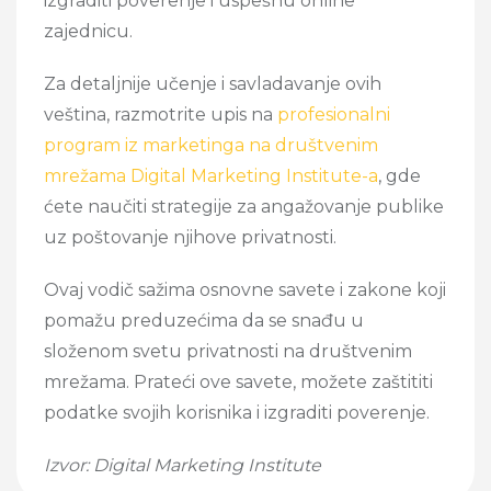
izgraditi poverenje i uspešnu online
zajednicu.
Za detaljnije učenje i savladavanje ovih
veština, razmotrite upis na
profesionalni
program iz marketinga na društvenim
mrežama Digital Marketing Institute-a
, gde
ćete naučiti strategije za angažovanje publike
uz poštovanje njihove privatnosti.
Ovaj vodič sažima osnovne savete i zakone koji
pomažu preduzećima da se snađu u
složenom svetu privatnosti na društvenim
mrežama. Prateći ove savete, možete zaštititi
podatke svojih korisnika i izgraditi poverenje.
Izvor: Digital Marketing Institute