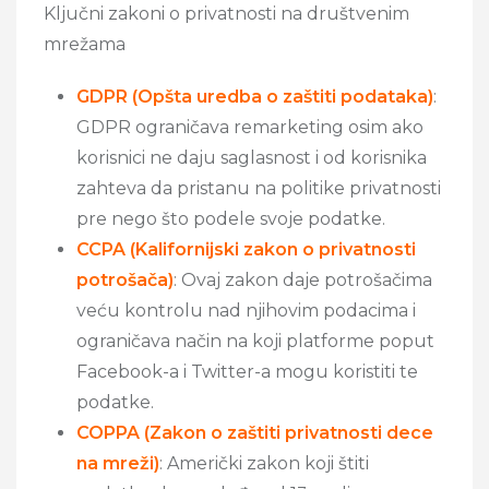
Ključni zakoni o privatnosti na društvenim
mrežama
GDPR (Opšta uredba o zaštiti podataka)
:
GDPR ograničava remarketing osim ako
korisnici ne daju saglasnost i od korisnika
zahteva da pristanu na politike privatnosti
pre nego što podele svoje podatke.
CCPA (Kalifornijski zakon o privatnosti
potrošača)
: Ovaj zakon daje potrošačima
veću kontrolu nad njihovim podacima i
ograničava način na koji platforme poput
Facebook-a i Twitter-a mogu koristiti te
podatke.
COPPA (Zakon o zaštiti privatnosti dece
na mreži)
: Američki zakon koji štiti