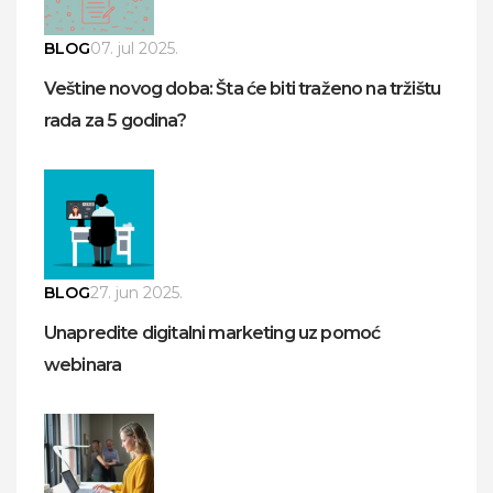
BLOG
07. jul 2025.
Veštine novog doba: Šta će biti traženo na tržištu
rada za 5 godina?
BLOG
27. jun 2025.
Unapredite digitalni marketing uz pomoć
webinara