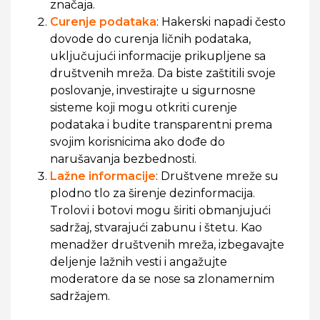
značaja.
Curenje podataka
: Hakerski napadi često
dovode do curenja ličnih podataka,
uključujući informacije prikupljene sa
društvenih mreža. Da biste zaštitili svoje
poslovanje, investirajte u sigurnosne
sisteme koji mogu otkriti curenje
podataka i budite transparentni prema
svojim korisnicima ako dođe do
narušavanja bezbednosti.
Lažne informacije
: Društvene mreže su
plodno tlo za širenje dezinformacija.
Trolovi i botovi mogu širiti obmanjujući
sadržaj, stvarajući zabunu i štetu. Kao
menadžer društvenih mreža, izbegavajte
deljenje lažnih vesti i angažujte
moderatore da se nose sa zlonamernim
sadržajem.