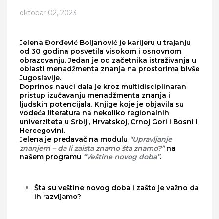
oktobar 02, 2023
Jelena Đorđević Boljanović je karijeru u trajanju
od 30 godina posvetila visokom i osnovnom
obrazovanju. Jedan je od začetnika istraživanja u
oblasti menadžmenta znanja na prostorima bivše
Jugoslavije.
Doprinos nauci dala je kroz multidisciplinaran
pristup izučavanju menadžmenta znanja i
ljudskih potencijala. Knjige koje je objavila su
vodeća literatura na nekoliko regionalnih
univerziteta u Srbiji, Hrvatskoj, Crnoj Gori i Bosni i
Hercegovini.
Jelena je predavač na modulu
“Upravljanje
znanjem – da li zaista znamo šta znamo?”
na
našem programu
“Veštine novog doba”
.
Šta su veštine novog doba i zašto je važno da
ih razvijamo?