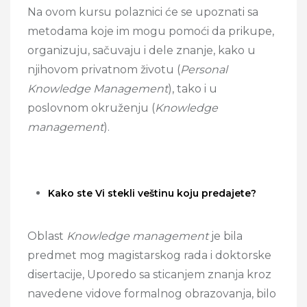
Na ovom kursu polaznici će se upoznati sa
metodama koje im mogu pomoći da prikupe,
organizuju, sačuvaju i dele znanje, kako u
njihovom privatnom životu (
Personal
Knowledge Management
), tako i u
poslovnom okruženju (
Knowledge
management
).
Kako ste Vi stekli veštinu koju predajete?
Oblast
Knowledge management
je bila
predmet mog magistarskog rada i doktorske
disertacije, Uporedo sa sticanjem znanja kroz
navedene vidove formalnog obrazovanja, bilo