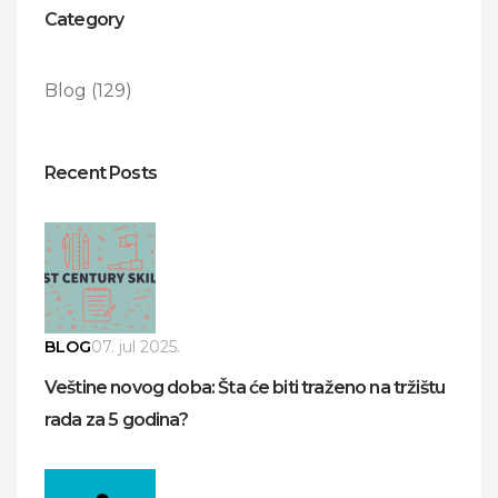
Category
Blog
(129)
Recent Posts
BLOG
07. jul 2025.
Veštine novog doba: Šta će biti traženo na tržištu
rada za 5 godina?