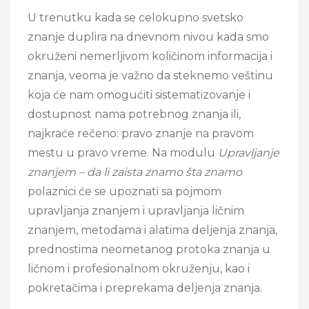
U trenutku kada se celokupno svetsko
znanje duplira na dnevnom nivou kada smo
okruženi nemerljivom količinom informacija i
znanja, veoma je važno da steknemo veštinu
koja će nam omogućiti sistematizovanje i
dostupnost nama potrebnog znanja ili,
najkraće rečeno: pravo znanje na pravom
mestu u pravo vreme. Na modulu
Upravljanje
znanjem – da li zaista znamo šta znamo
polaznici će se upoznati sa pojmom
upravljanja znanjem i upravljanja ličnim
znanjem, metodama i alatima deljenja znanja,
prednostima neometanog protoka znanja u
ličnom i profesionalnom okruženju, kao i
pokretačima i preprekama deljenja znanja.