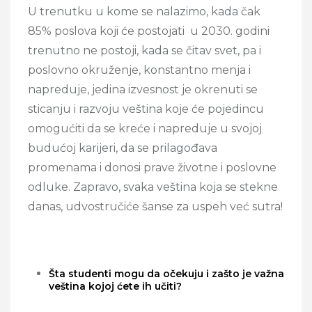
U trenutku u kome se nalazimo, kada čak
85% poslova koji će postojati u 2030. godini
trenutno ne postoji, kada se čitav svet, pa i
poslovno okruženje, konstantno menja i
napreduje, jedina izvesnost je okrenuti se
sticanju i razvoju veština koje će pojedincu
omogućiti da se kreće i napreduje u svojoj
budućoj karijeri, da se prilagođava
promenama i donosi prave životne i poslovne
odluke. Zapravo, svaka veština koja se stekne
danas, udvostručiće šanse za uspeh već sutra!
Šta studenti mogu da očekuju i zašto je važna
veština kojoj ćete ih učiti?