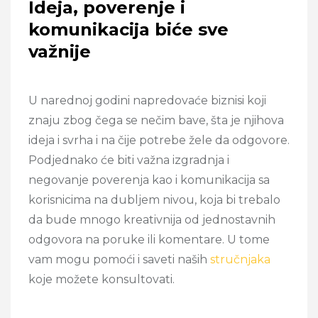
Ideja, poverenje i
komunikacija biće sve
važnije
U narednoj godini napredovaće biznisi koji
znaju zbog čega se nečim bave, šta je njihova
ideja i svrha i na čije potrebe žele da odgovore.
Podjednako će biti važna izgradnja i
negovanje poverenja kao i komunikacija sa
korisnicima na dubljem nivou, koja bi trebalo
da bude mnogo kreativnija od jednostavnih
odgovora na poruke ili komentare. U tome
vam mogu pomoći i saveti naših
stručnjaka
koje možete konsultovati.