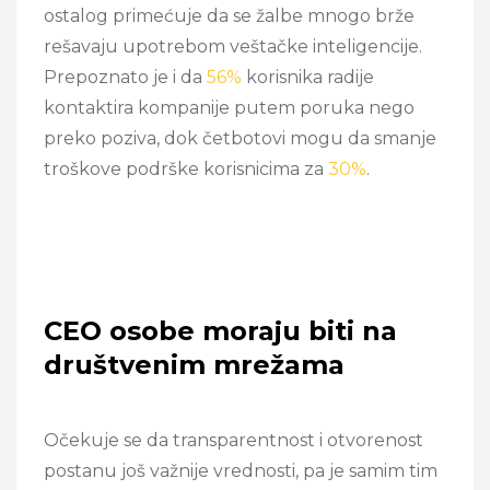
ostalog primećuje da se žalbe mnogo brže
rešavaju upotrebom veštačke inteligencije.
Prepoznato je i da
56%
korisnika radije
kontaktira kompanije putem poruka nego
preko poziva, dok četbotovi mogu da smanje
troškove podrške korisnicima za
30%
.
CEO osobe moraju biti na
društvenim mrežama
Očekuje se da transparentnost i otvorenost
postanu još važnije vrednosti, pa je samim tim