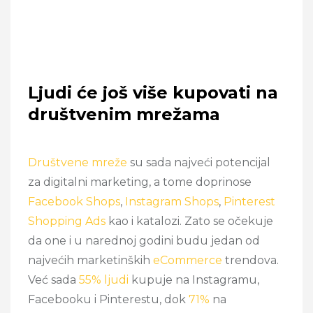
Ljudi će još više kupovati na
društvenim mrežama
Društvene mreže
su sada najveći potencijal
za digitalni marketing, a tome doprinose
Facebook Shops
,
Instagram Shops
,
Pinterest
Shopping Ads
kao i
katalozi
. Zato se očekuje
da one i u narednoj godini budu jedan od
najvećih marketinških
eCommerce
trendova.
Već sada
55% ljudi
kupuje na Instagramu,
Facebooku i Pinterestu, dok
71%
na