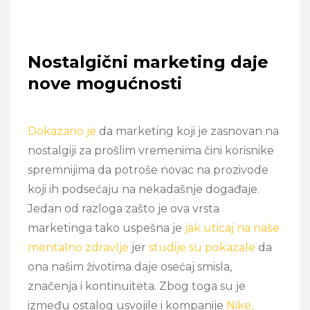
Nostalgični marketing daje
nove mogućnosti
Dokazano je
da marketing koji je zasnovan na
nostalgiji za prošlim vremenima čini korisnike
spremnijima da potroše novac na prozivode
koji ih podsećaju na nekadašnje događaje.
Jedan od razloga zašto je ova vrsta
marketinga tako uspešna je
jak uticaj na naše
mentalno zdravlje
jer
studije su pokazale
da
ona našim životima daje osećaj smisla,
značenja i kontinuiteta. Zbog toga su je
između ostalog usvojile i kompanije
Nike,