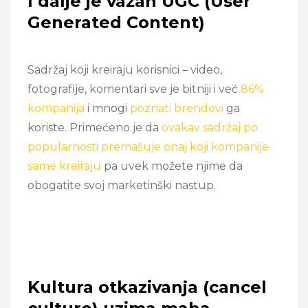
I dalje je važan UGC (User
Generated Content)
Sadržaj koji kreiraju korisnici – video,
fotografije, komentari sve je bitniji i već
86%
kompanija
i mnogi
poznati brendovi
ga
koriste. Primećeno je da
ovakav sadržaj po
popularnosti premašuje onaj koji kompanije
same kreiraju
pa uvek možete njime da
obogatite svoj marketinški nastup.
Kultura otkazivanja (cancel