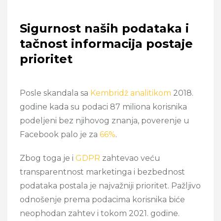
Sigurnost naših podataka i
tačnost informacija postaje
prioritet
Posle skandala sa
Kembridž analitikom
2018.
godine kada su podaci 87 miliona korisnika
podeljeni bez njihovog znanja, poverenje u
Facebook palo je za
66%
.
Zbog toga je i
GDPR
zahtevao veću
transparentnost marketinga i bezbednost
podataka postala je najvažniji prioritet. Pažljivo
odnošenje prema podacima korisnika biće
neophodan zahtev i tokom 2021. godine.