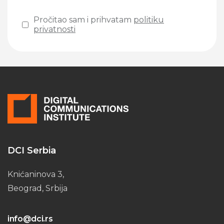
Pročitao sam i prihvatam
politiku
privatnosti
Please leave this field empty.
DCI Serbia
Knićaninova 3,
Beograd, Srbija
info@dci.rs