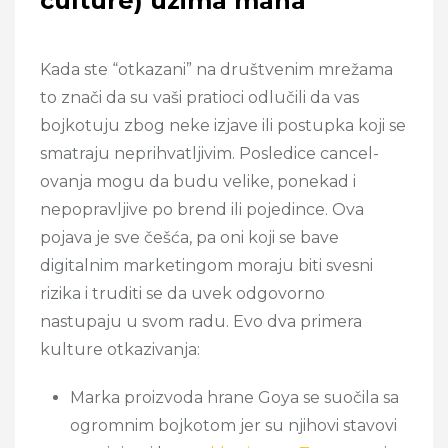
culture) uzima maha
Kada ste “otkazani” na društvenim mrežama
to znači da su vaši pratioci odlučili da vas
bojkotuju zbog neke izjave ili postupka koji se
smatraju neprihvatljivim. Posledice cancel-
ovanja mogu da budu velike, ponekad i
nepopravljive po brend ili pojedince. Ova
pojava je sve češća, pa oni koji se bave
digitalnim marketingom moraju biti svesni
rizika i truditi se da uvek odgovorno
nastupaju u svom radu. Evo dva primera
kulture otkazivanja:
Marka proizvoda hrane Goya se suočila sa
ogromnim bojkotom jer su njihovi stavovi