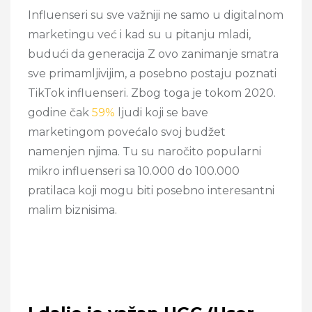
Influenseri su sve važniji ne samo u digitalnom
marketingu već i kad su u pitanju mladi,
budući da generacija Z ovo zanimanje smatra
sve primamljivijim,
a posebno postaju poznati
TikTok influenseri.
Zbog toga je tokom 2020.
godine čak
59%
ljudi koji se bave
marketingom povećalo svoj budžet
namenjen njima. Tu su naročito popularni
mikro influenseri sa 10.000 do 100.000
pratilaca koji mogu biti posebno interesantni
malim biznisima.