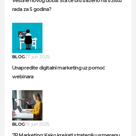
Veštine novog doba: Šta će biti traženo na tržištu
rada za 5 godina?
BLOG
27. jun 2025.
Unapredite digitalni marketing uz pomoć
webinara
BLOG
19. jun 2025.
7P Marketing: Kako kreirati strategiju usmerenu