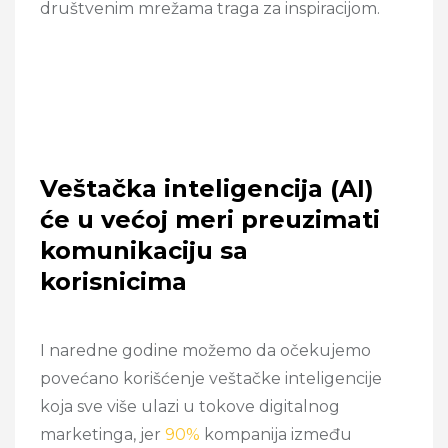
društvenim mrežama traga za inspiracijom.
Veštačka inteligencija (AI)
će u većoj meri preuzimati
komunikaciju sa
korisnicima
I naredne godine možemo da očekujemo
povećano korišćenje veštačke inteligencije
koja sve više ulazi u tokove digitalnog
marketinga, jer
90%
kompanija između