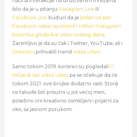
načina interakcije na društvenim mrežama
bilo da je u pitanju
Instagram Live
ili
Facebook Live
budući da je
jedan od pet
Facebook videa lajvstrim
i
1 million Instagram
korisnika gleda live video svakog dana
.
Zanimljivo je da su čak i
Twitter
,
YouTube
, ali i
LinkedIn
, prihvatili trend
videa uživo
.
Samo tokom 2019. korisnici su pogledali
1.1
milijardi sati videa uživo
pa se očekuje da će
tokom 2021. ove brojke dodatno rasti. Storiji
će takođe biti prisutni u još većoj meri,
posebno oni kreativno osmišljeni i prijatni za
oko, sa jasnom porukom.