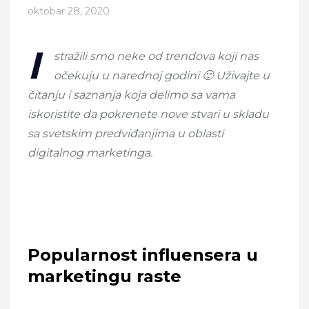
oktobar 28, 2020
I
stražili smo neke od trendova koji nas
očekuju u narednoj godini 🙂 Uživajte u
čitanju i saznanja koja delimo sa vama
iskoristite da pokrenete nove stvari u skladu
sa svetskim predviđanjima u oblasti
digitalnog marketinga.
Popularnost influensera u
marketingu raste