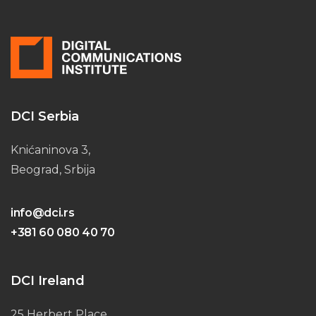
DCI Serbia
Knićaninova 3,
Beograd, Srbija
info@dci.rs
+381 60 080 40 70
DCI Ireland
25 Herbert Place,