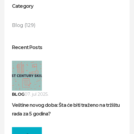
Category
Blog
(129)
Recent Posts
BLOG
07. jul 2025.
Veštine novog doba: Šta će biti traženo na tržištu
rada za 5 godina?