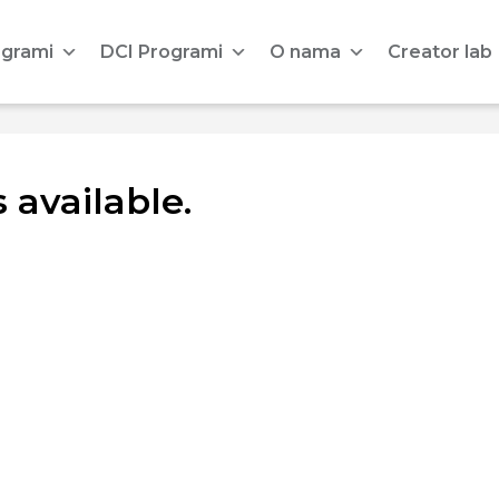
ogrami
DCI Programi
O nama
Creator lab
 available.