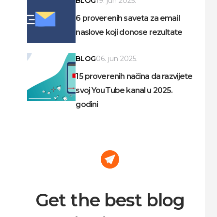
BLOG
19. jun 2025.
6 proverenih saveta za email
naslove koji donose rezultate
BLOG
06. jun 2025.
15 proverenih načina da razvijete
svoj YouTube kanal u 2025.
godini
Get the best blog