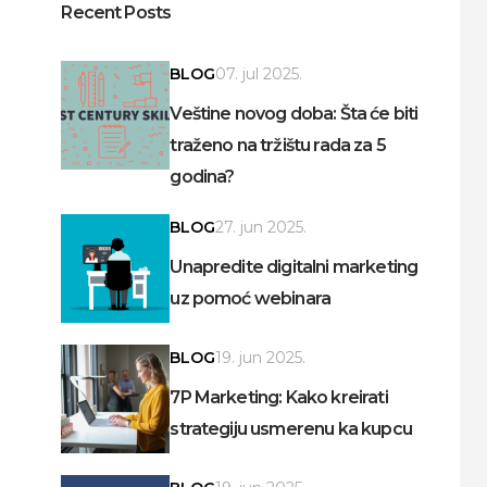
Recent Posts
BLOG
07. jul 2025.
Veštine novog doba: Šta će biti
traženo na tržištu rada za 5
godina?
BLOG
27. jun 2025.
Unapredite digitalni marketing
uz pomoć webinara
BLOG
19. jun 2025.
7P Marketing: Kako kreirati
strategiju usmerenu ka kupcu