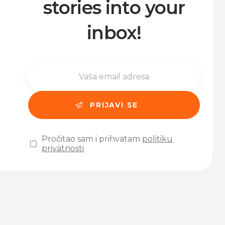
stories into your
inbox!
Pročitao sam i prihvatam
politiku
privatnosti
Please leave this field empty.