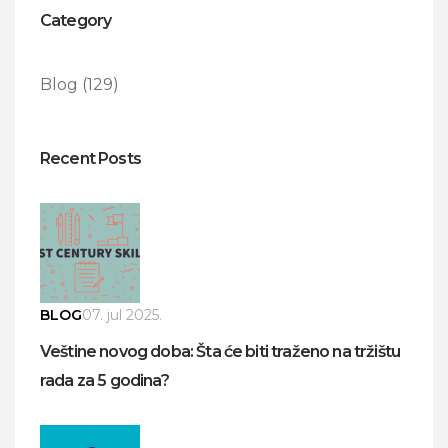
Category
Blog
(129)
Recent Posts
BLOG
07. jul 2025.
Veštine novog doba: Šta će biti traženo na tržištu
rada za 5 godina?