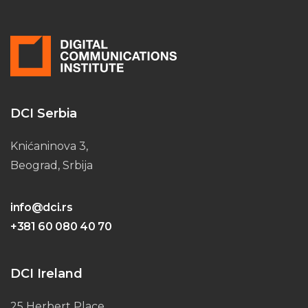
DCI Serbia
Knićaninova 3,
Beograd, Srbija
info@dci.rs
+381 60 080 40 70
DCI Ireland
25 Herbert Place,