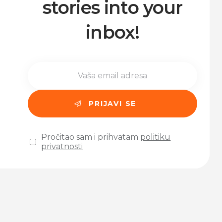
stories into your
inbox!
Pročitao sam i prihvatam
politiku
privatnosti
Please leave this field empty.