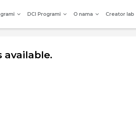
ogrami
DCI Programi
O nama
Creator lab
 available.