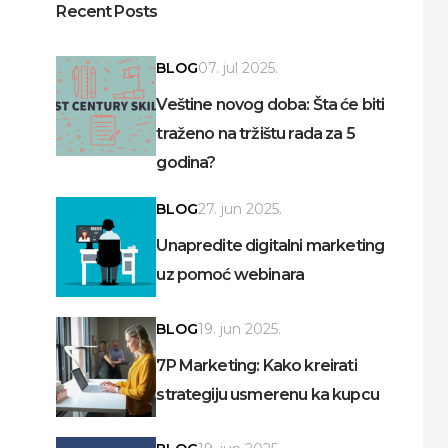
Recent Posts
BLOG
07. jul 2025.
Veštine novog doba: Šta će biti
traženo na tržištu rada za 5
godina?
BLOG
27. jun 2025.
Unapredite digitalni marketing
uz pomoć webinara
BLOG
19. jun 2025.
7P Marketing: Kako kreirati
strategiju usmerenu ka kupcu