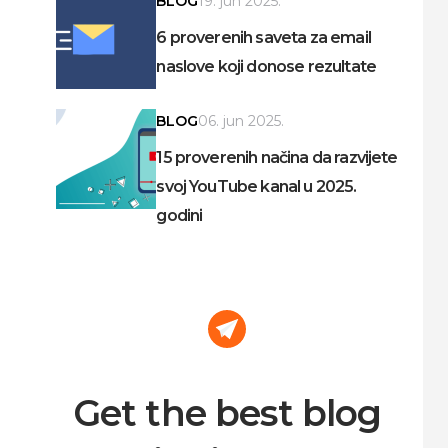
BLOG
19. jun 2025.
6 proverenih saveta za email
naslove koji donose rezultate
BLOG
06. jun 2025.
15 proverenih načina da razvijete
svoj YouTube kanal u 2025.
godini
Get the best blog