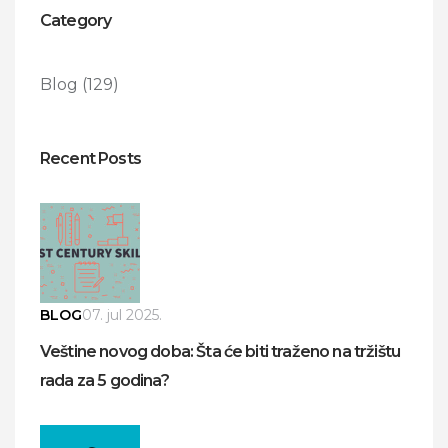
Category
Blog
(129)
Recent Posts
BLOG
07. jul 2025.
Veštine novog doba: Šta će biti traženo na tržištu
rada za 5 godina?