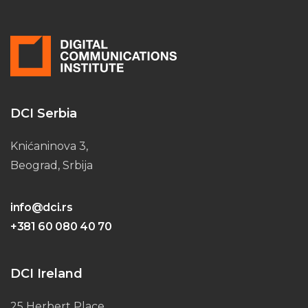
DCI Serbia
Knićaninova 3,
Beograd, Srbija
info@dci.rs
+381 60 080 40 70
DCI Ireland
25 Herbert Place,