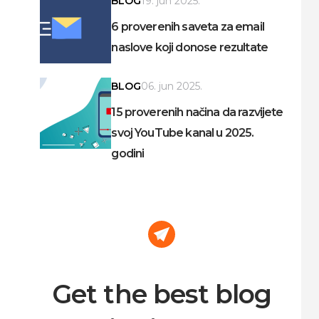
BLOG
19. jun 2025.
6 proverenih saveta za email
naslove koji donose rezultate
BLOG
06. jun 2025.
15 proverenih načina da razvijete
svoj YouTube kanal u 2025.
godini
Get the best blog