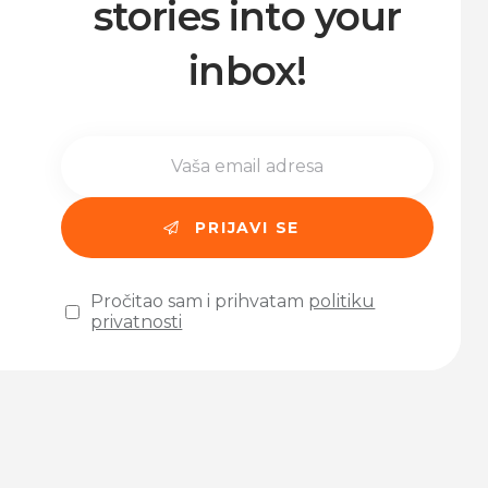
stories into your
inbox!
Pročitao sam i prihvatam
politiku
privatnosti
Please leave this field empty.