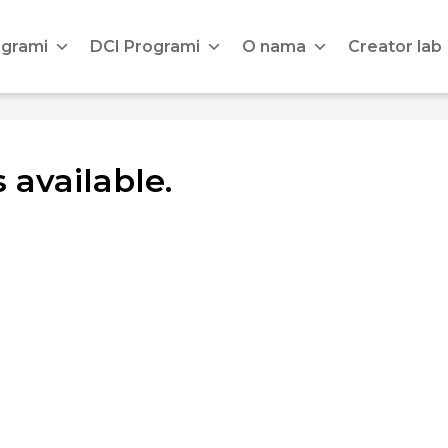
ogrami
DCI Programi
O nama
Creator lab
 available.