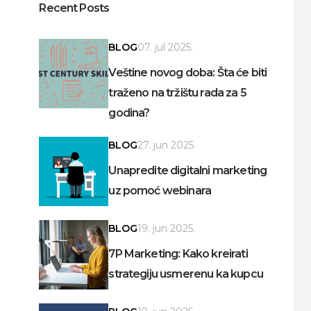
Recent Posts
BLOG
07. jul 2025.
Veštine novog doba: Šta će biti
traženo na tržištu rada za 5
godina?
BLOG
27. jun 2025.
Unapredite digitalni marketing
uz pomoć webinara
BLOG
19. jun 2025.
7P Marketing: Kako kreirati
strategiju usmerenu ka kupcu