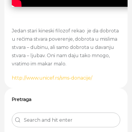
Jedan stari kineski filozof rekao je da dobrota
u rečima stvara poverenje, dobrota u mislima
stvara – dubinu, ali samo dobrota u davanju
stvara – ljubav. Oni nam daju tako mnogo,
vratimo im makar malo.
http://www.unicef.rs/sms-donacije/
Pretraga