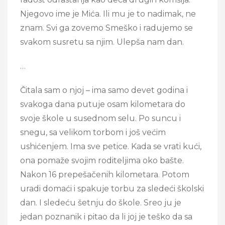
Njegovo ime je Mića. Ili mu je to nadimak, ne
znam. Svi ga zovemo Smeško i radujemo se
svakom susretu sa njim. Ulepša nam dan.
…
Čitala sam o njoj – ima samo devet godina i
svakoga dana putuje osam kilometara do
svoje škole u susednom selu. Po suncu i
snegu, sa velikom torbom i još većim
ushićenjem. Ima sve petice. Kada se vrati kući,
ona pomaže svojim roditeljima oko bašte.
Nakon 16 prepešačenih kilometara. Potom
uradi domaći i spakuje torbu za sledeći školski
dan. I sledeću šetnju do škole. Sreo ju je
jedan poznanik i pitao da li joj je teško da sa