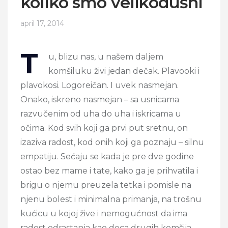
koliko smo velikodušni
april 17, 2014
T
u, blizu nas, u našem daljem
komšiluku živi jedan dečak. Plavooki i
plavokosi. Logoreičan. I uvek nasmejan.
Onako, iskreno nasmejan – sa usnicama
razvučenim od uha do uha i iskricama u
očima. Kod svih koji ga prvi put sretnu, on
izaziva radost, kod onih koji ga poznaju – silnu
empatiju. Sećaju se kada je pre dve godine
ostao bez mame i tate, kako ga je prihvatila i
brigu o njemu preuzela tetka i pomisle na
njenu bolest i minimalna primanja, na trošnu
kućicu u kojoj žive i nemogućnost da ima
radost odrastanja kao deca drugih komšija.