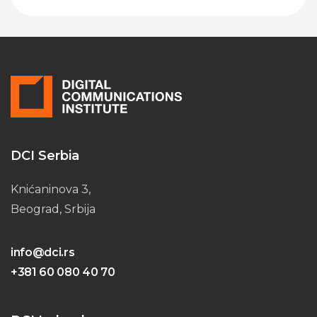
Please leave this field empty.
DCI Serbia
Knićaninova 3,
Beograd, Srbija
info@dci.rs
+381 60 080 40 70