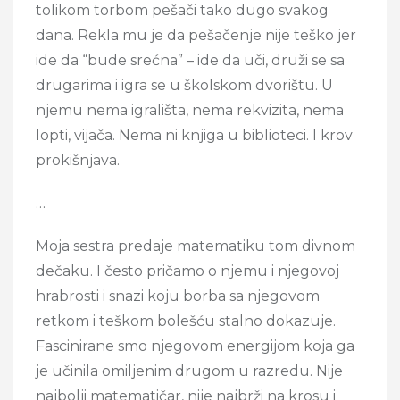
tolikom torbom pešači tako dugo svakog
dana. Rekla mu je da pešačenje nije teško jer
ide da “bude srećna” – ide da uči, druži se sa
drugarima i igra se u školskom dvorištu. U
njemu nema igrališta, nema rekvizita, nema
lopti, vijača. Nema ni knjiga u biblioteci. I krov
prokišnjava.
…
Moja sestra predaje matematiku tom divnom
dečaku. I često pričamo o njemu i njegovoj
hrabrosti i snazi koju borba sa njegovom
retkom i teškom bolešću stalno dokazuje.
Fascinirane smo njegovom energijom koja ga
je učinila omiljenim drugom u razredu. Nije
najbolji matematičar, nije najbrži na krosu i