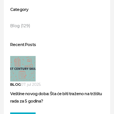
Category
Blog
(129)
Recent Posts
BLOG
07. jul 2025.
Veštine novog doba: Šta će biti traženo na tržištu
rada za 5 godina?