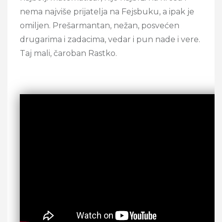
nema najviše prijatelja na Fejsbuku, a ipak je
omiljen. Prešarmantan, nežan, posvećen
drugarima i zadacima, vedar i pun nade i vere.
Taj mali, čaroban Rastko.