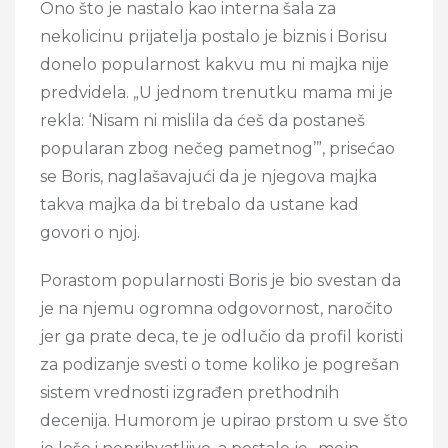
Ono što je nastalo kao interna šala za
nekolicinu prijatelja postalo je biznis i Borisu
donelo popularnost kakvu mu ni majka nije
predvidela. „U jednom trenutku mama mi je
rekla: ‘Nisam ni mislila da ćeš da postaneš
popularan zbog nečeg pametnog’”, prisećao
se Boris, naglašavajući da je njegova majka
takva majka da bi trebalo da ustane kad
govori o njoj.
Porastom popularnosti Boris je bio svestan da
je na njemu ogromna odgovornost, naročito
jer ga prate deca, te je odlučio da profil koristi
za podizanje svesti o tome koliko je pogrešan
sistem vrednosti izgrađen prethodnih
decenija. Humorom je upirao prstom u sve što