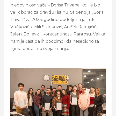
njegovih osnivača – Borisa Trivana, koji je bio
velik borac za pravdu i istinu. Stipendija „Boris
Trivan” za 2025. godinu dodeljena je Luki
Vučkoviću, Mili Stanković, Anđeli Radojičić,
Jeleni Boljević i Konstantinosu Pantosu. Velika
nam je čast da ih podžimo i da nesebično sa
njima podelimo svoja znanja.