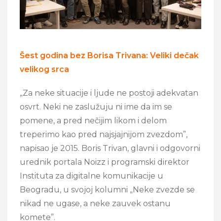
Šest godina bez Borisa Trivana: Veliki dečak
velikog srca
„Za neke situacije i ljude ne postoji adekvatan
osvrt. Neki ne zaslužuju ni ime da im se
pomene, a pred nečijim likom i delom
treperimo kao pred najsjajnijom zvezdom”,
napisao je 2015. Boris Trivan, glavni i odgovorni
urednik portala Noizz i programski direktor
Instituta za digitalne komunikacije u
Beogradu, u svojoj kolumni „Neke zvezde se
nikad ne ugase, a neke zauvek ostanu
komete”.