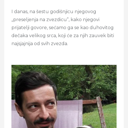
I danas, na šestu godišnjicu njegovog
„preseljenja na zvezdicu”, kako njegovi
prijatelji govore, sećamo ga se kao duhovitog
dečaka velikog srca, koji će za njih zauvek biti
najsjajnija od svih zvezda.