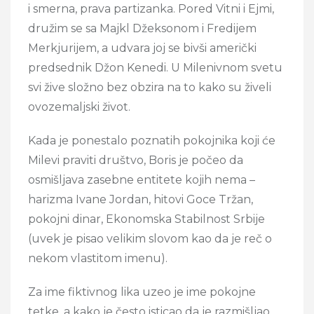
i smerna, prava partizanka. Pored Vitni i Ejmi,
družim se sa Majkl Džeksonom i Fredijem
Merkjurijem, a udvara joj se bivši američki
predsednik Džon Kenedi. U Milenivnom svetu
svi žive složno bez obzira na to kako su živeli
ovozemaljski život.
Kada je ponestalo poznatih pokojnika koji će
Milevi praviti društvo, Boris je počeo da
osmišljava zasebne entitete kojih nema –
harizma Ivane Jordan, hitovi Goce Tržan,
pokojni dinar, Ekonomska Stabilnost Srbije
(uvek je pisao velikim slovom kao da je reč o
nekom vlastitom imenu).
Za ime fiktivnog lika uzeo je ime pokojne
tetke, a kako je često isticao da je razmišljao