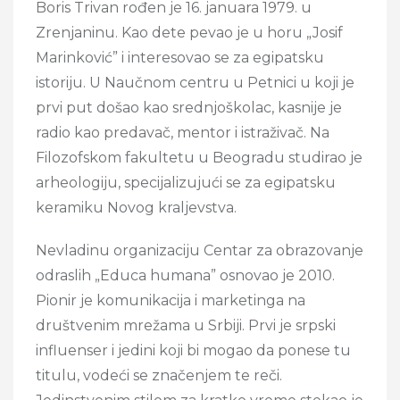
Boris Trivan rođen je 16. januara 1979. u
Zrenjaninu. Kao dete pevao je u horu „Josif
Marinković” i interesovao se za egipatsku
istoriju. U Naučnom centru u Petnici u koji je
prvi put došao kao srednjoškolac, kasnije je
radio kao predavač, mentor i istraživač. Na
Filozofskom fakultetu u Beogradu studirao je
arheologiju, specijalizujući se za egipatsku
keramiku Novog kraljevstva.
Nevladinu organizaciju Centar za obrazovanje
odraslih „Educa humana” osnovao je 2010.
Pionir je komunikacija i marketinga na
društvenim mrežama u Srbiji. Prvi je srpski
influenser i jedini koji bi mogao da ponese tu
titulu, vodeći se značenjem te reči.