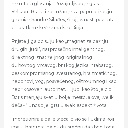
rezultata glasanja. Pozajmljivao je glas
Velikom Bratu i zaslužan je za popularizaciju
glumice Sandre Silađev, široj javnosti poznata
po kratkim skečevima kao Dinja.
Prijatelji ga opisuju kao „magnet za pažnju
drugih ljudi”, natprosečno inteligentnog,
direktnog, znatiželjnog, originalnog,
duhovitog, vrcavog, britkog jezika, hrabarog,
beskompromisnog, svestranog, hraizmatičnog,
neponovljivog, posvećenog, oštroumnog i kao
neprikosoveni autoritet… Ljudi kao što je bio
Boris menjaju svet u bolje mesto, a ovaj „veliki
dečak” unosio je igru u svaki aspekt života.
Impresionirala ga je sreća, divio se ljudima koji
imaju hrabrosti da budu srećni i da zbog toga