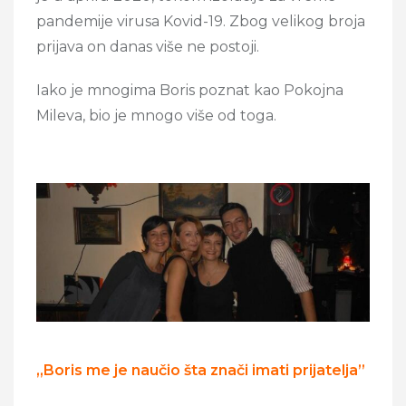
pandemije virusa Kovid-19. Zbog velikog broja
prijava on danas više ne postoji.
Iako je mnogima Boris poznat kao Pokojna
Mileva, bio je mnogo više od toga.
„Boris me je naučio šta znači imati prijatelja”