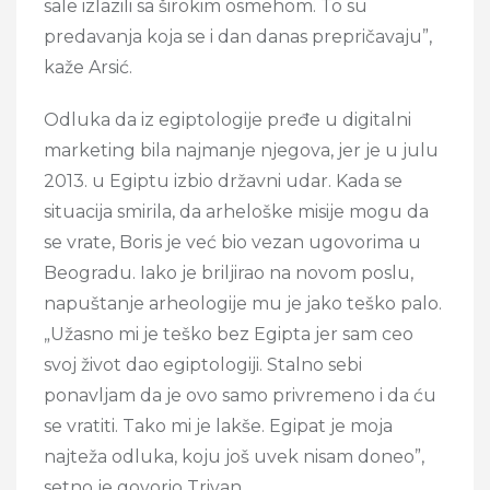
sale izlazili sa širokim osmehom. To su
predavanja koja se i dan danas prepričavaju”,
kaže Arsić.
Odluka da iz egiptologije pređe u digitalni
marketing bila najmanje njegova, jer je u julu
2013. u Egiptu izbio državni udar. Kada se
situacija smirila, da arheloške misije mogu da
se vrate, Boris je već bio vezan ugovorima u
Beogradu. Iako je briljirao na novom poslu,
napuštanje arheologije mu je jako teško palo.
„Užasno mi je teško bez Egipta jer sam ceo
svoj život dao egiptologiji. Stalno sebi
ponavljam da je ovo samo privremeno i da ću
se vratiti. Tako mi je lakše. Egipat je moja
najteža odluka, koju još uvek nisam doneo”,
setno je govorio Trivan.