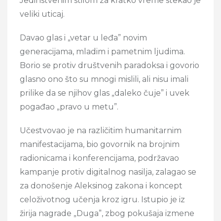
Jedinstvenim stilom za kratko vreme stekao je
veliki uticaj.
Davao glas i „vetar u leđa” novim
generacijama, mladim i pametnim ljudima.
Borio se protiv društvenih paradoksa i govorio
glasno ono što su mnogi mislili, ali nisu imali
prilike da se njihov glas „daleko čuje” i uvek
pogađao „pravo u metu”.
Učestvovao je na različitim humanitarnim
manifestacijama, bio govornik na brojnim
radionicama i konferencijama, podržavao
kampanje protiv digitalnog nasilja, zalagao se
za donošenje Aleksinog zakona i koncept
celoživotnog učenja kroz igru. Istupio je iz
žirija nagrade „Duga”, zbog pokušaja izmene