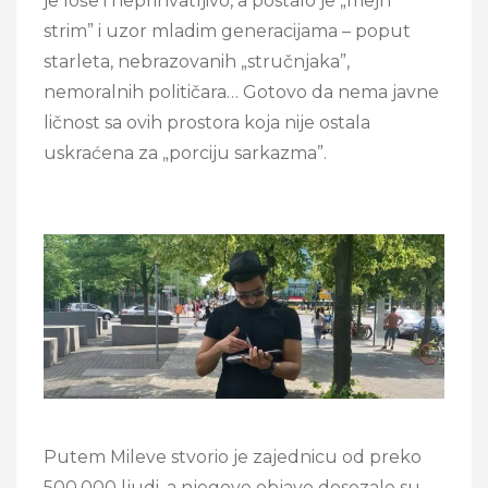
je loše i neprihvatljivo, a postalo je „mejn
strim” i uzor mladim generacijama – poput
starleta, nebrazovanih „stručnjaka”,
nemoralnih političara… Gotovo da nema javne
ličnost sa ovih prostora koja nije ostala
uskraćena za „porciju sarkazma”.
Putem Mileve stvorio je zajednicu od preko
500.000 ljudi, a njegove objave dosezale su