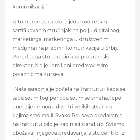
komunikacija”.
U tom trenutku bio je jedan od retkih
sertifikovanih stručnjak na polju digitalnog
marketinga, marketinga u društvenim
medijima i naprednih komunikacija u Srbiji.
Pored toga što je radio kao programski
direktor, bio je i omiljeni predavač svim
polaznicima kurseva.
„Naša saradnja je počela na Institutu i kada se
sada setim tog perioda setim se smeha, lepe
energije i mnogo divnih i velikih stvari na
kojima smo radili. Svako Borisovo predavanje
na Institutu bilo je kao mali stand up. Svi smo
obožavali njegova predavanja, a studenti bi iz