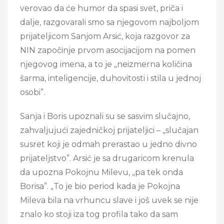
verovao da će humor da spasi svet, priča i
dalje, razgovarali smo sa njegovom najboljom
prijateljicom Sanjom Arsić, koja razgovor za
NIN započinje prvom asocijacijom na pomen
njegovog imena, a to je „neizmerna količina
šarma, inteligencije, duhovitosti i stila u jednoj
osobi”.
Sanja i Boris upoznali su se sasvim slučajno,
zahvaljujući zajedničkoj prijateljici – „slučajan
susret koji je odmah prerastao u jedno divno
prijateljstvo”. Arsić je sa drugaricom krenula
da upozna Pokojnu Milevu, „pa tek onda
Borisa”. „To je bio period kada je Pokojna
Mileva bila na vrhuncu slave i još uvek se nije
znalo ko stoji iza tog profila tako da sam