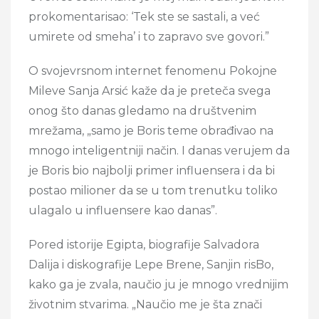
prokomentarisao: ‘Tek ste se sastali, a već
umirete od smeha’ i to zapravo sve govori.”
O svojevrsnom internet fenomenu Pokojne
Mileve Sanja Arsić kaže da je preteča svega
onog što danas gledamo na društvenim
mrežama, „samo je Boris teme obrađivao na
mnogo inteligentniji način. I danas verujem da
je Boris bio najbolji primer influensera i da bi
postao milioner da se u tom trenutku toliko
ulagalo u influensere kao danas”.
Pored istorije Egipta, biografije Salvadora
Dalija i diskografije Lepe Brene, Sanjin risBo,
kako ga je zvala, naučio ju je mnogo vrednijim
životnim stvarima. „Naučio me je šta znači