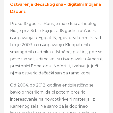
Ostvarenje dečačkog sna – digitalni Indijana
Džouns
Preko 10 godina Boris je radio kao arheolog.
Bio je prvi Srbin koji je sa 18 godina otišao na
iskopavanja u Egipat. Njegov prvi terenski rad
bio je 2003. na iskopavanju Kleopatrinih
smaragdnih rudnika u Istočnoj pustinji, gde se
povezao sa ljudima koji su iskopavali u Amarni,
prestonici Ehnatona i Nefertiti, i zahvaljujući
njima ostvario dečački san da tamo kopa.
Od 2004. do 2012. godine entizijastično se
bavio grnčarijom, da bi potom proširio
interesovanje na novootkriveni materijal iz
Kamenog sela. Ne samo da je doprineo