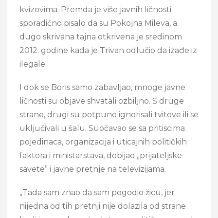
kvizovima. Premda je više javnih ličnosti
sporadično pisalo da su Pokojna Mileva, a
dugo skrivana tajna otkrivena je sredinom
2012. godine kada je Trivan odlučio da izađe iz
ilegale.
I dok se Boris samo zabavljao, mnoge javne
ličnosti su objave shvatali ozbiljno. S druge
strane, drugi su potpuno ignorisali tvitove ili se
uključivali u šalu. Suočavao se sa pritiscima
pojedinaca, organizacija i uticajnih političkih
faktora i ministarstava, dobijao „prijateljske
savete” i javne pretnje na televizijama.
„Tada sam znao da sam pogodio žicu, jer
nijedna od tih pretnji nije dolazila od strane