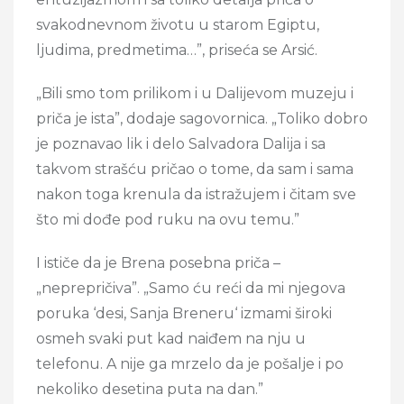
svakodnevnom životu u starom Egiptu,
ljudima, predmetima…”, priseća se Arsić.
„Bili smo tom prilikom i u Dalijevom muzeju i
priča je ista”, dodaje sagovornica. „Toliko dobro
je poznavao lik i delo Salvadora Dalija i sa
takvom strašću pričao o tome, da sam i sama
nakon toga krenula da istražujem i čitam sve
što mi dođe pod ruku na ovu temu.”
I ističe da je Brena posebna priča –
„neprepričiva”. „Samo ću reći da mi njegova
poruka ‘desi, Sanja Breneru‘ izmami široki
osmeh svaki put kad naiđem na nju u
telefonu. A nije ga mrzelo da je pošalje i po
nekoliko desetina puta na dan.”