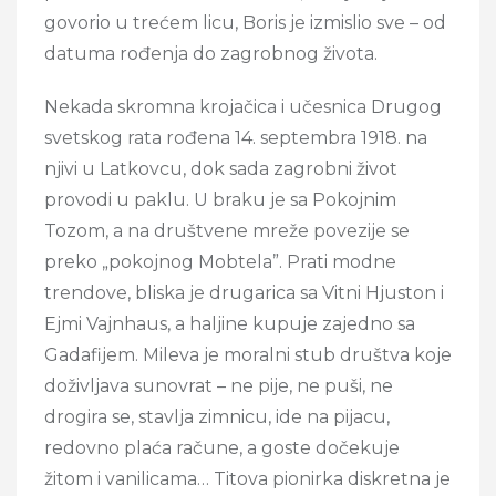
govorio u trećem licu, Boris je izmislio sve – od
datuma rođenja do zagrobnog života.
Nekada skromna krojačica i učesnica Drugog
svetskog rata rođena 14. septembra 1918. na
njivi u Latkovcu, dok sada zagrobni život
provodi u paklu. U braku je sa Pokojnim
Tozom, a na društvene mreže povezije se
preko „pokojnog Mobtela”. Prati modne
trendove, bliska je drugarica sa Vitni Hjuston i
Ejmi Vajnhaus, a haljine kupuje zajedno sa
Gadafijem. Mileva je moralni stub društva koje
doživljava sunovrat – ne pije, ne puši, ne
drogira se, stavlja zimnicu, ide na pijacu,
redovno plaća račune, a goste dočekuje
žitom i vanilicama… Titova pionirka diskretna je