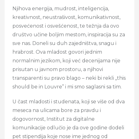
Njihova energija, mudrost, inteligencija,
kreativnost, neustrašivost, komunikativnost,
posvećenost i osvešćenost, te težnja da ovo
društvo učine boljim mestom, inspiracija su za
sve nas. Doneli su duh zajedništva, snagu i
hrabrost. Ova mladost govori jednim
normalnim jezikom, koji već decenijama nije
prisutan u javnom prostoru, a njihovi
transparenti su pravo blago – neki bi rekli „this
should be in Louvre” i mi smo saglasni sa tim.
U čast mladosti i studenata, koji se više od dva
meseca na ulicama bore za pravdu i
dogovornost, Institut za digitalne
komunikacije odlučio je da ove godine dodeli
pet stipendija koje nose ime jednog od