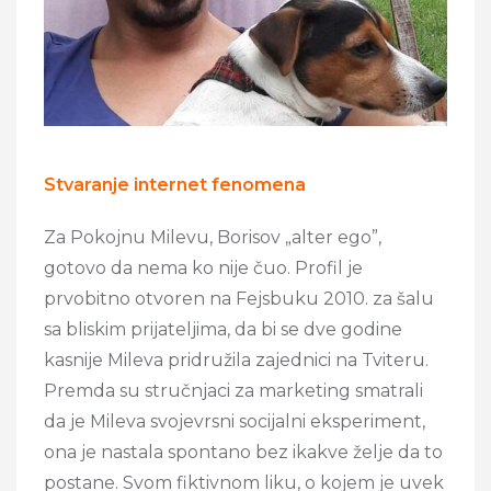
Stvaranje internet fenomena
Za Pokojnu Milevu, Borisov „alter ego”,
gotovo da nema ko nije čuo. Profil je
prvobitno otvoren na Fejsbuku 2010. za šalu
sa bliskim prijateljima, da bi se dve godine
kasnije Mileva pridružila zajednici na Tviteru.
Premda su stručnjaci za marketing smatrali
da je Mileva svojevrsni socijalni eksperiment,
ona je nastala spontano bez ikakve želje da to
postane. Svom fiktivnom liku, o kojem je uvek