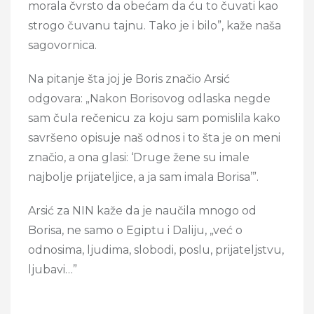
morala čvrsto da obećam da ću to čuvati kao
strogo čuvanu tajnu. Tako je i bilo”, kaže naša
sagovornica.
Na pitanje šta joj je Boris značio Arsić
odgovara: „Nakon Borisovog odlaska negde
sam čula rečenicu za koju sam pomislila kako
savršeno opisuje naš odnos i to šta je on meni
značio, a ona glasi: ‘Druge žene su imale
najbolje prijateljice, a ja sam imala Borisa’”.
Arsić za NIN kaže da je naučila mnogo od
Borisa, ne samo o Egiptu i Daliju, „već o
odnosima, ljudima, slobodi, poslu, prijateljstvu,
ljubavi…”