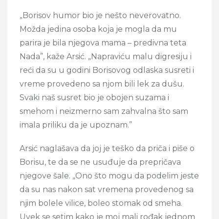
„Borisov humor bio je nešto neverovatno.
Možda jedina osoba koja je mogla da mu
parira je bila njegova mama – predivna teta
Nada”, kaže Arsić. „Napraviću malu digresiju i
reći da su u godini Borisovog odlaska susreti i
vreme provedeno sa njom bili lek za dušu.
Svaki naš susret bio je obojen suzama i
smehom i neizmerno sam zahvalna što sam
imala priliku da je upoznam.”
Arsić naglašava da joj je teško da priča i piše o
Borisu, te da se ne usuđuje da prepričava
njegove šale. „Ono što mogu da podelim jeste
da su nas nakon sat vremena provedenog sa
njim bolele vilice, boleo stomak od smeha.
Uvek se setim kako je moj mali rođak jednom