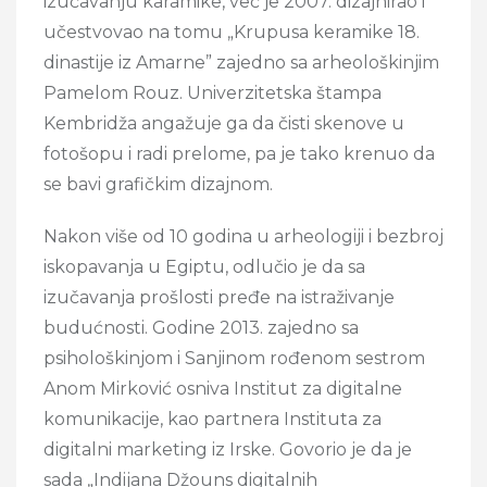
izučavanju karamike, već je 2007. dizajnirao i
učestvovao na tomu „Krupusa keramike 18.
dinastije iz Amarne” zajedno sa arheološkinjim
Pamelom Rouz. Univerzitetska štampa
Kembridža angažuje ga da čisti skenove u
fotošopu i radi prelome, pa je tako krenuo da
se bavi grafičkim dizajnom.
Nakon više od 10 godina u arheologiji i bezbroj
iskopavanja u Egiptu, odlučio je da sa
izučavanja prošlosti pređe na istraživanje
budućnosti. Godine 2013. zajedno sa
psihološkinjom i Sanjinom rođenom sestrom
Anom Mirković osniva Institut za digitalne
komunikacije, kao partnera Instituta za
digitalni marketing iz Irske. Govorio je da je
sada „Indijana Džouns digitalnih