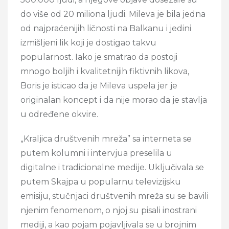
do više od 20 miliona ljudi. Mileva je bila jedna
od najpraćenijih ličnosti na Balkanu i jedini
izmišljeni lik koji je dostigao takvu
popularnost. Iako je smatrao da postoji
mnogo boljih i kvalitetnijih fiktivnih likova,
Boris je isticao da je Mileva uspela jer je
originalan koncept i da nije morao da je stavlja
u određene okvire.
„Kraljica društvenih mreža” sa interneta se
putem kolumni i intervjua preselila u
digitalne i tradicionalne medije. Uključivala se
putem Skajpa u popularnu televizijsku
emisiju, stučnjaci društvenih mreža su se bavili
njenim fenomenom, o njoj su pisali inostrani
mediji, a kao pojam pojavljivala se u brojnim