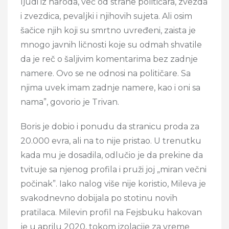
ljudi iz naroda, već od strane političara, zvezda
i zvezdica, pevaljki i njihovih sujeta. Ali osim
šačice njih koji su smrtno uvređeni, zaista je
mnogo javnih ličnosti koje su odmah shvatile
da je reč o šaljivim komentarima bez zadnje
namere. Ovo se ne odnosi na političare. Sa
njima uvek imam zadnje namere, kao i oni sa
nama”, govorio je Trivan.
Boris je dobio i ponudu da stranicu proda za
20.000 evra, ali na to nije pristao. U trenutku
kada mu je dosadila, odlučio je da prekine da
tvituje sa njenog profila i pruži joj „miran večni
počinak”. Iako nalog više nije koristio, Mileva je
svakodnevno dobijala po stotinu novih
pratilaca. Milevin profil na Fejsbuku hakovan
je u aprilu 2020, tokom izolacije za vreme