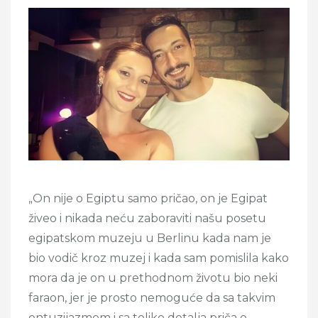
„On nije o Egiptu samo pričao, on je Egipat
živeo i nikada neću zaboraviti našu posetu
egipatskom muzeju u Berlinu kada nam je
bio vodič kroz muzej i kada sam pomislila kako
mora da je on u prethodnom životu bio neki
faraon, jer je prosto nemoguće da sa takvim
entuzijazmom i sa toliko detalja priča o