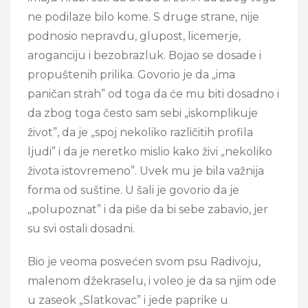
ne podilaze bilo kome. S druge strane, nije
podnosio nepravdu, glupost, licemerje,
aroganciju i bezobrazluk. Bojao se dosade i
propuštenih prilika. Govorio je da „ima
paničan strah” od toga da će mu biti dosadno i
da zbog toga često sam sebi „iskomplikuje
život”, da je „spoj nekoliko različitih profila
ljudi” i da je neretko mislio kako živi „nekoliko
života istovremeno”. Uvek mu je bila važnija
forma od suštine. U šali je govorio da je
„polupoznat” i da piše da bi sebe zabavio, jer
su svi ostali dosadni.
Bio je veoma posvećen svom psu Radivoju,
malenom džekraselu, i voleo je da sa njim ode
u zaseok „Slatkovac” i jede paprike u