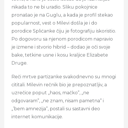
nikada to ne bi uradio. Sliku pokojnice
pronašao je na Guglu, a kada je profil stekao
popularnost, vest o Milevi došla je i do
porodice Splićanke čiju je fotografiju iskoristio.
Po dogovoru sa njenom porodicom napravio
je izmene i stvorio hibrid – dodao je oči svoje
bake, tetkine usne i kosu kraljice Elizabete
Druge.
Reči mrtve partizanke svakodnevno su mnogi
cititali. Milevin rečnik bio je prepoznatljiv, a
uzrečice poput „haos, mačko”, „ne
odgovaram”, „ne znam, nisam pametna” i
„’bem amnezija”, postali su sastavni deo
internet komunikacije.