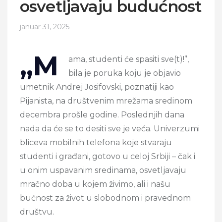
osvetljavaju budućnost
januar 31, 2025
„M
ama, studenti će spasiti sve(t)!”,
bila je poruka koju je objavio
umetnik Andrej Josifovski, poznatiji kao
Pijanista, na društvenim mrežama sredinom
decembra prošle godine. Poslednjih dana
nada da će se to desiti sve je veća. Univerzumi
bliceva mobilnih telefona koje stvaraju
studenti i građani, gotovo u celoj Srbiji – čak i
u onim uspavanim sredinama, osvetljavaju
mračno doba u kojem živimo, ali i našu
bućnost za život u slobodnom i pravednom
društvu.