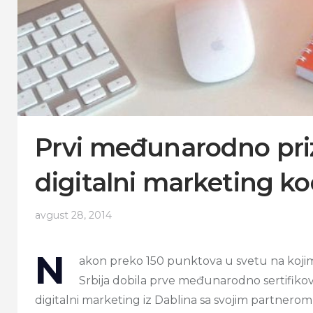
Prvi međunarodno priz
digitalni marketing k
avgust 28, 2014
N
akon preko 150 punktova u svetu na koj
Srbija dobila prve međunarodno sertifikova
digitalni marketing iz Dablina sa svojim partnerom