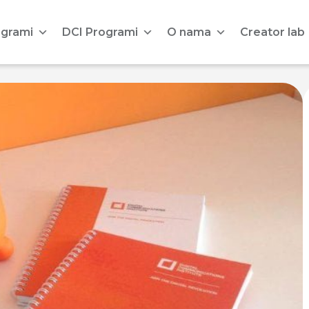
ogrami
DCI Programi
O nama
Creator lab