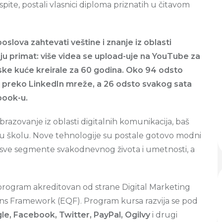
ispite, postali vlasnici diploma priznatih u čitavom
slova zahtevati veštine i znanje iz oblasti
aju primat: više videa se upload-uje na YouTube za
jske kuće kreirale za 60 godina. Oko 94 odsto
preko LinkedIn mreže, a 26 odsto svakog sata
book-u.
azovanje iz oblasti digitalnih komunikacija, baš
u školu. Nove tehnologije su postale gotovo modni
 u u sve segmente svakodnevnog života i umetnosti, a
program akreditovan od strane Digital Marketing
ions Framework (EQF). Program kursa razvija se pod
le, Facebook, Twitter, PayPal, Ogilvy
i drugi