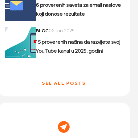
6 proverenih saveta za email naslove
koji donose rezultate
BLOG
06. jun 2025.
15 proverenih načina da razvijete svoj
YouTube kanal u 2025. godini
SEE ALL POSTS