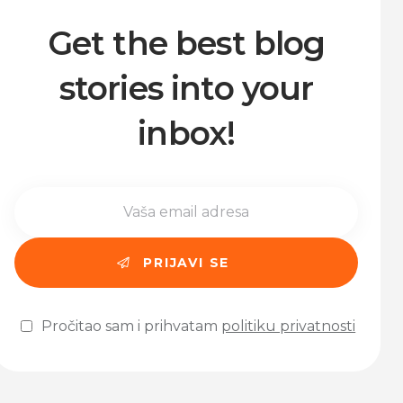
Get the best blog
stories into your
inbox!
Pročitao sam i prihvatam
politiku privatnosti
Please leave this field empty.