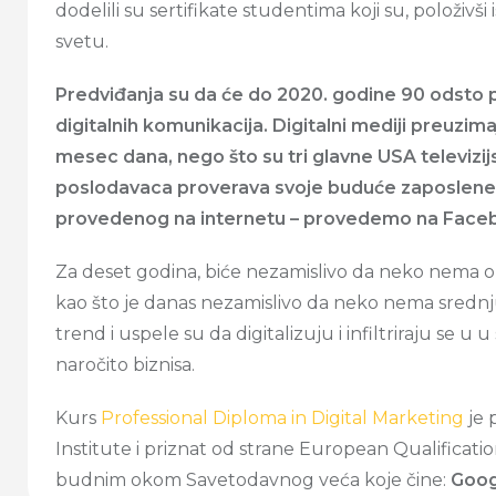
dodelili su sertifikate studentima koji su, položivši 
svetu.
Predviđanja su da će do 2020. godine 90 odsto po
digitalnih komunikacija. Digitalni mediji preuzim
mesec dana, nego što su tri glavne USA televizi
poslodavaca proverava svoje buduće zaposlene 
provedenog na internetu – provedemo na Face
Za deset godina, biće nezamislivo da neko nema obr
kao što je danas nezamislivo da neko nema srednj
trend i uspele su da digitalizuju i infiltriraju se
naročito biznisa.
Kurs
Professional Diploma in Digital Marketing
je 
Institute i priznat od strane European Qualificat
budnim okom Savetodavnog veća koje čine:
Goog