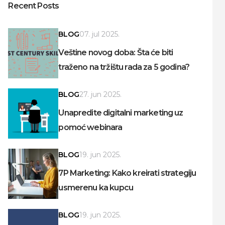
Recent Posts
BLOG
07. jul 2025.
Veštine novog doba: Šta će biti
traženo na tržištu rada za 5 godina?
BLOG
27. jun 2025.
Unapredite digitalni marketing uz
pomoć webinara
BLOG
19. jun 2025.
7P Marketing: Kako kreirati strategiju
usmerenu ka kupcu
BLOG
19. jun 2025.