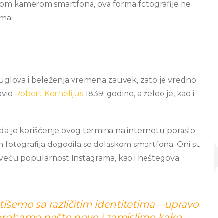
jom kamerom smartfona, ova forma fotografije ne
ima.
 uglova i beleženja vremena zauvek, zato je vredno
ravio
Robert Kornelijus
1839. godine, a želeo je, kao i
da je korišćenje ovog termina na internetu poraslo
ih fotografija dogodila se dolaskom smartfona. Oni su
e veću popularnost Instagrama, kao i heštegova
šemo sa različitim identitetima—upravo
isprobamo nešto novo i zamislimo kako