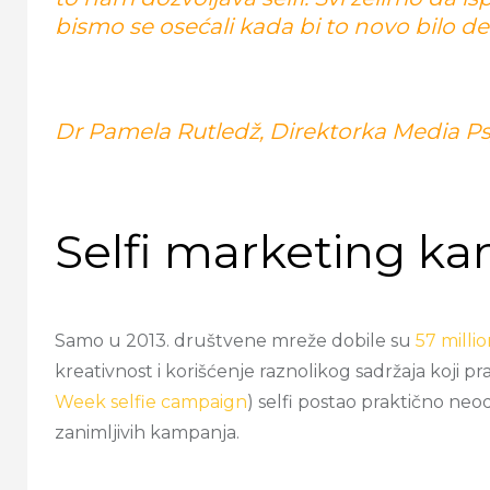
bismo se osećali kada bi to novo bilo de
Dr Pamela Rutledž, Direktorka Media P
Selfi marketing k
Samo u 2013. društvene mreže dobile su
57 milli
kreativnost i korišćenje raznolikog sadržaja koji 
Week selfie campaign
) selfi postao praktično neod
zanimljivih kampanja.