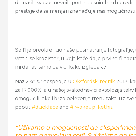
do naših svakodnevnih portreta snimljenih predn
prestaje da se menja i iznenađuje nas mogućnost
Selfi je preokrenuo naše posmatranje fotografije,
vratiti se kroz istoriju koja kaže da je prvi selfi nap
mi danas, samo da vidi kako izgleda 🙂
Naziv
selfie
dospeo je u
Oksfordski rečnik
2013. ka
za 17,000%, a u našoj svakodnevici eksplozija takv
omogućili lako i brzo beleženje trenutaka, uz sv
poput
#duckface
and
#Iwokeuplikethis
.
“Uživamo u mogućnosti da eksperimenti
to nam dozvoljava selfi. Svi želimo da 