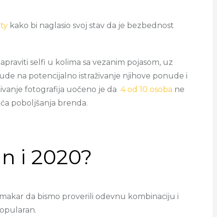
ty
kako bi naglasio svoj stav da je bezbednost
apraviti selfi u kolima sa vezanim pojasom, uz
ude na potencijalno istraživanje njihove ponude i
pitivanje fotografija uočeno je da
4 od 10 osoba
ne
duća poboljšanja brenda.
lan i 2020?
, makar da bismo proverili odevnu kombinaciju i
 popularan.