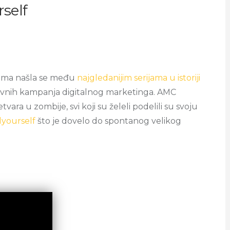
self
rama našla se među
najgledanijim serijama u istoriji
ativnih kampanja digitalnog marketinga. AMC
tvara u zombije, svi koji su želeli podelili su svoju
yourself
što je dovelo do spontanog velikog