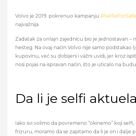
Volvo je 2019. pokrenuo kampanju
#SelfieForSafe
najvažnija.
Zadatak za onlajn zajednicu bio je jednostavan – n
hešteg. Na ovaj način Volvo nije samo podstakao lj
kupovinu, već su dobijeni i važni uvidi, jer kroz is
nosi pojas na ispravan način, što je uticalo na bu
Da li je selfi aktue
Iako svi volimo da povremeno “okinemo” koji selfi
frizuru, moramo da se zapitamo da li je on i dalje