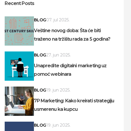
Recent Posts
BLOG
07. jul 2025.
Veštine novog doba: Šta će biti
traženo na tržištu rada za 5 godina?
BLOG
27. jun 2025.
Unapredite digitalni marketing uz
pomoć webinara
BLOG
19. jun 2025.
7P Marketing: Kako kreirati strategiju
usmerenu ka kupcu
BLOG
19. jun 2025.