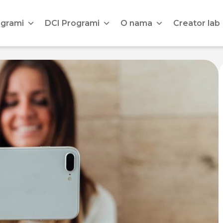
ogrami
DCI Programi
O nama
Creator lab