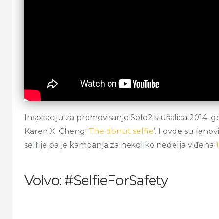
Inspiraciju za promovisanje Solo2 slušalica 2014. 
Karen X. Cheng ‘
The donut selfie
‘. I ovde su fan
selfije pa je kampanja za nekoliko nedelja viđena
Volvo: #SelfieForSafety