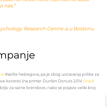
o nas.
”
sychology Research Centre-a u Bostonu
ampanje
ona
#selfie heštegova, pa je zbog uočavanja prilike za
prave korisnici (na primer Dunkin Donuts 2014
Shark
oljiv za razne brendove, i tako se pojavio veliki broj