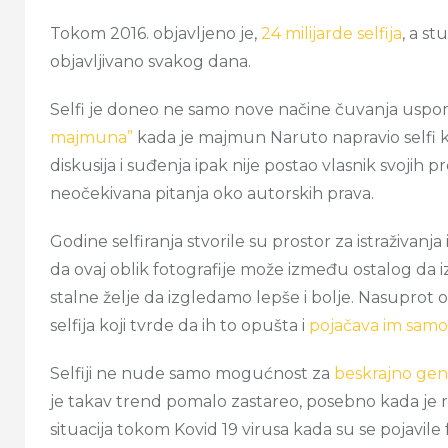
Tokom 2016. objavljeno je,
24 milijarde selfija
, a st
objavljivano svakog dana.
Selfi je doneo ne samo nove načine čuvanja uspo
majmuna”
kada je majmun Naruto napravio selfi ko
diskusija i suđenja ipak nije postao vlasnik svojih p
neočekivana pitanja oko autorskih prava.
Godine selfiranja stvorile su prostor za istraživanj
da ovaj oblik fotografije može između ostalog da 
stalne želje da izgledamo lepše i bolje. Nasuprot o
selfija koji tvrde da ih to opušta i
pojačava im sam
Selfiji ne nude samo mogućnost za
beskrajno gene
je takav trend pomalo zastareo, posebno kada je 
situacija tokom Kovid 19 virusa kada su se pojavil