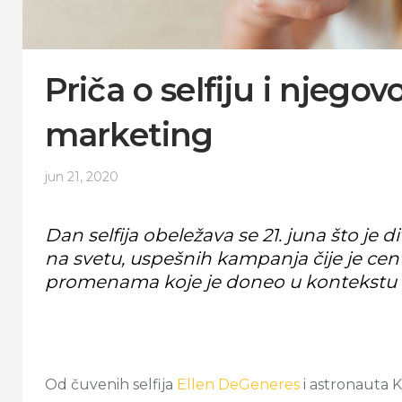
Priča o selfiju i njego
marketing
jun 21, 2020
Dan selfija obeležava se 21. juna što je 
na svetu, uspešnih kampanja čije je cent
promenama koje je doneo u kontekstu 
Od čuvenih selfija
Ellen DeGeneres
i astronauta K