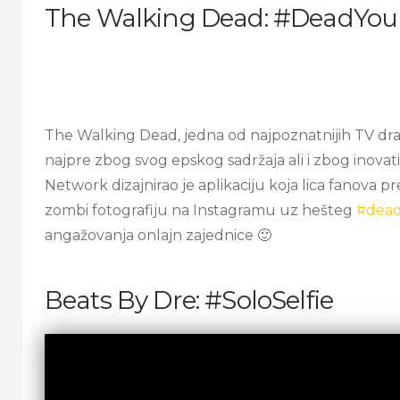
The Walking Dead: #DeadYour
The Walking Dead, jedna od najpoznatnijih TV d
najpre zbog svog epskog sadržaja ali i zbog inov
Network dizajnirao je aplikaciju koja lica fanova pre
zombi fotografiju na Instagramu uz hešteg
#dead
angažovanja onlajn zajednice 🙂
Beats By Dre: #SoloSelfie