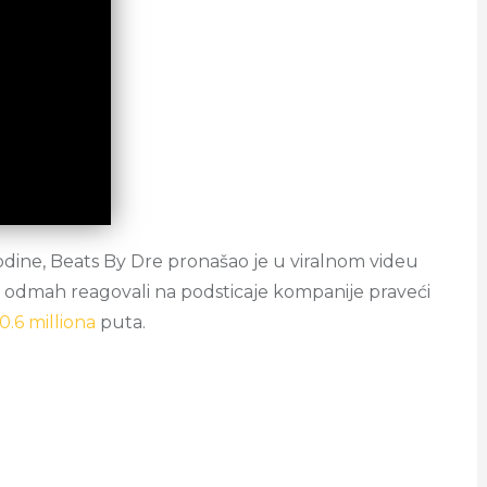
godine, Beats By Dre pronašao je u viralnom videu
ovi odmah reagovali na podsticaje kompanije praveći
10.6 milliona
puta.