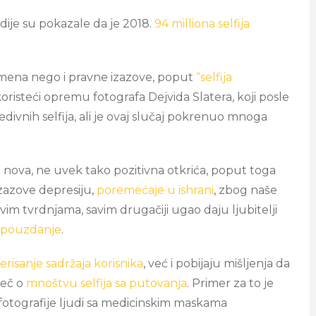
udije su pokazale da je 2018.
94 milliona selfija
mena nego i pravne izazove, poput
“selfija
risteći opremu fotografa Dejvida Slatera, koji posle
redivnih selfija, ali je ovaj slučaj pokrenuo mnoga
a i nova, ne uvek tako pozitivna otkrića, poput toga
izazove depresiju,
poremećaje u ishrani
, zbog naše
vim tvrdnjama, savim drugačiji ugao daju ljubitelji
opouzdanje
.
risanje sadržaja korisnika
, već i pobijaju mišljenja da
reč o
mnoštvu selfija sa putovanja
. Primer za to je
e fotografije ljudi sa medicinskim maskama