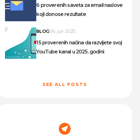
6 proverenih saveta za email naslove
koji donose rezultate
BLOG
06. jun 2025.
15 proverenih načina da razvijete svoj
YouTube kanal u 2025. godini
SEE ALL POSTS