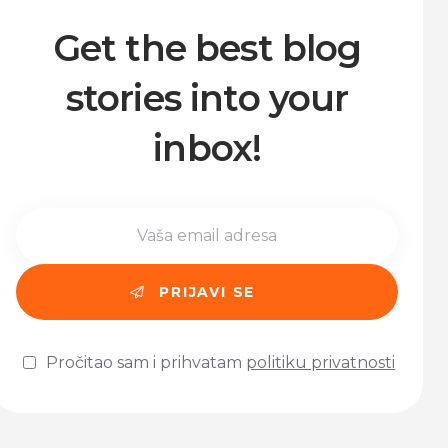
Get the best blog
stories into your
inbox!
Pročitao sam i prihvatam
politiku privatnosti
Please leave this field empty.