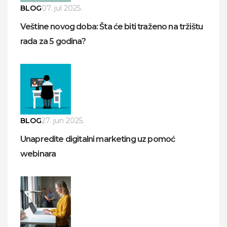
BLOG
07. jul 2025.
Veštine novog doba: Šta će biti traženo na tržištu
rada za 5 godina?
BLOG
27. jun 2025.
Unapredite digitalni marketing uz pomoć
webinara