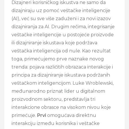
Dizajneri korisničkog iskustva ne samo da
dizajniraju uz pomoć veštačke inteligencije
(AI), već su sve više zaduženi i za novi izazov
dizajniranja za AI. Drugim rečima, integrisanje
veštačke inteligencije u postojeće proizvode
ili dizajniranje iskustava koje podržava
veštačka inteligencija od nule. Kao rezultat
toga, primećujemo prve naznake novog
trenda: pojava različitih obrazaca interakcije i
principa za dizajniranje iskustava podržanih
veštačkom inteligencijom. Luke Wroblewski,
međunarodno priznat lider u digitalnom
proizvodnom sektoru, predstavlja tri
interakcione obrasce na visokom nivou koje
primećuje.
Prvi
omogućava direktnu
interakciju između korisnika i veštačke