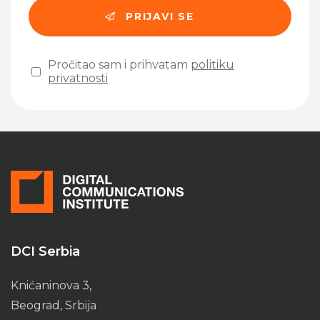
Pročitao sam i prihvatam
politiku
privatnosti
Please leave this field empty.
DCI Serbia
Knićaninova 3,
Beograd, Srbija