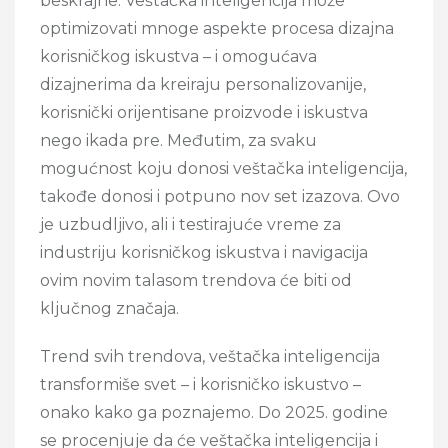
beskrajne. Veštačka inteligencija može
optimizovati mnoge aspekte procesa dizajna
korisničkog iskustva – i omogućava
dizajnerima da kreiraju personalizovanije,
korisnički orijentisane proizvode i iskustva
nego ikada pre. Međutim, za svaku
mogućnost koju donosi veštačka inteligencija,
takođe donosi i potpuno nov set izazova. Ovo
je uzbudljivo, ali i testirajuće vreme za
industriju korisničkog iskustva i navigacija
ovim novim talasom trendova će biti od
ključnog značaja.
Trend svih trendova, veštačka inteligencija
transformiše svet – i korisničko iskustvo –
onako kako ga poznajemo. Do 2025. godine
se procenjuje da će veštačka inteligencija i