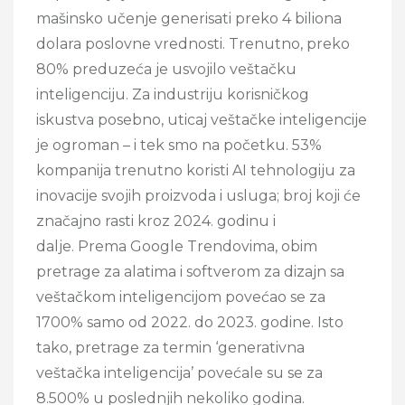
mašinsko učenje generisati preko 4 biliona
dolara poslovne vrednosti. Trenutno, preko
80% preduzeća je usvojilo veštačku
inteligenciju. Za industriju korisničkog
iskustva posebno, uticaj veštačke inteligencije
je ogroman – i tek smo na početku. 53%
kompanija trenutno koristi AI tehnologiju za
inovacije svojih proizvoda i usluga; broj koji će
značajno rasti kroz 2024. godinu i
dalje. Prema Google Trendovima, obim
pretrage za alatima i softverom za dizajn sa
veštačkom inteligencijom povećao se za
1700% samo od 2022. do 2023. godine. Isto
tako, pretrage za termin ‘generativna
veštačka inteligencija’ povećale su se za
8.500% u poslednjih nekoliko godina.