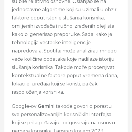
su bile relativno osnovne. Oslanjao se na
jednostavne algoritme koji su uzimali u obzir
faktore poput istorije slušanja korisnika,
omiljenih izvođača i ručno izrađenih plejlista
kako bi generisao preporuke. Sada, kako je
tehnologija veštačke inteligencije
napredovala, Spotifaj može analizirati mnogo
veće količine podataka koje nadilaze istoriju
slušanja korisnika. Takođe može procenjivati
kontekstualne faktore poput vremena dana,
lokacije, uređaja koji se koristi, pa čak i
raspoloženja korisnika.
Google-ov
Gemini
takođe govori o porastu
sve personalizovanijih korisničkih interfejsa
koji se prilagođavaju i odgovaraju na osnovu
namera korisnika. Lansiran krajem 2023.