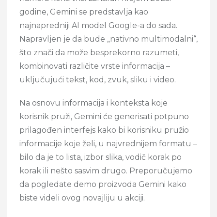
godine, Gemini se predstavlja kao
najnapredniji AI model Google-a do sada.
Napravljen je da bude „nativno multimodalni“,
što znači da može besprekorno razumeti,
kombinovati različite vrste informacija –
uključujući tekst, kod, zvuk, sliku i video.
Na osnovu informacija i konteksta koje
korisnik pruži, Gemini će generisati potpuno
prilagođen interfejs kako bi korisniku pružio
informacije koje želi, u najvrednijem formatu –
bilo da je to lista, izbor slika, vodič korak po
korak ili nešto sasvim drugo. Preporučujemo
da pogledate demo proizvoda Gemini kako
biste videli ovog novajliju u akciji.