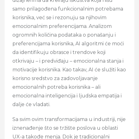
dizajnerima da kreiraju iskustva koja nisu
samo prilagođena funkcionalnim potrebama
korisnika, već se i rezonuju sa njihovim
emocionalnim preferencijama. Analizom
ogromnih količina podataka o ponašanju i
preferencijama korisnika, AI algoritmi će moći
da identifikuju obrasce i trendove koji
otkrivaju – i predviđaju – emocionalna stanja i
motivacije korisnika. Kao takav, AI će služiti kao
korisno sredstvo za zadovoljavanje
emocionalnih potreba korisnika – ali
emocionalna inteligencija i ljudska empatija i
dalje će vladati.
Sa svim ovim transformacijama u industriji, nije
iznenađenje što se tržište poslova u oblasti
UX-a takođe menja. Dok je tradicionalni