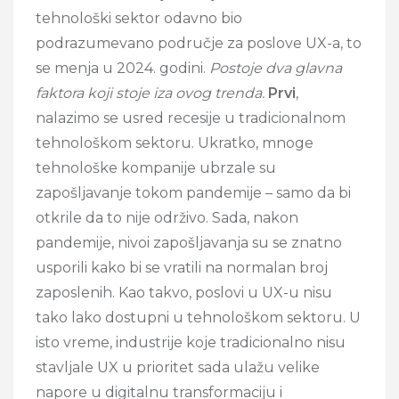
tehnološki sektor odavno bio
podrazumevano područje za poslove UX-a, to
se menja u 2024. godini.
Postoje dva glavna
faktora koji stoje iza ovog trenda.
Prvi
,
nalazimo se usred recesije u tradicionalnom
tehnološkom sektoru. Ukratko, mnoge
tehnološke kompanije ubrzale su
zapošljavanje tokom pandemije – samo da bi
otkrile da to nije održivo. Sada, nakon
pandemije, nivoi zapošljavanja su se znatno
usporili kako bi se vratili na normalan broj
zaposlenih. Kao takvo, poslovi u UX-u nisu
tako lako dostupni u tehnološkom sektoru. U
isto vreme, industrije koje tradicionalno nisu
stavljale UX u prioritet sada ulažu velike
napore u digitalnu transformaciju i