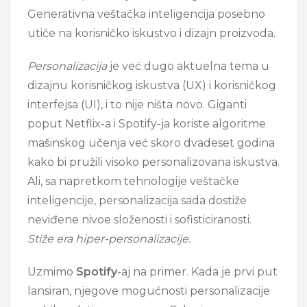
Generativna veštačka inteligencija posebno
utiče na korisničko iskustvo i dizajn proizvoda.
Personalizacija
je već dugo aktuelna tema u
dizajnu korisničkog iskustva (UX) i korisničkog
interfejsa (UI), i to nije ništa novo. Giganti
poput Netflix-a i Spotify-ja koriste algoritme
mašinskog učenja već skoro dvadeset godina
kako bi pružili visoko personalizovana iskustva.
Ali, sa napretkom tehnologije veštačke
inteligencije, personalizacija sada dostiže
neviđene nivoe složenosti i sofisticiranosti.
Stiže era hiper-personalizacije.
Uzmimo
Spotify
-aj na primer. Kada je prvi put
lansiran, njegove mogućnosti personalizacije