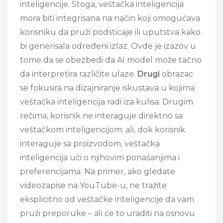
inteligencije. Stoga, veštačka inteligencija
mora biti integrisana na način koji omogućava
korisniku da pruži podsticaje ili uputstva kako
bi generisala određeni izlaz. Ovde je izazov u
tome da se obezbedi da AI model može tačno
da interpretira različite ulaze.
Drugi
obrazac
se fokusira na dizajniranje iskustava u kojima
veštačka inteligencija radi iza kulisa. Drugim
rečima, korisnik ne interaguje direktno sa
veštačkom inteligencijom; ali, dok korisnik
interaguje sa proizvodom, veštačka
inteligencija uči o njihovim ponašanjima i
preferencijama. Na primer, ako gledate
videozapise na YouTube-u, ne tražite
eksplicitno od veštačke inteligencije da vam
pruži preporuke – ali će to uraditi na osnovu