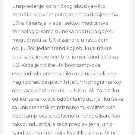
unapređenje korisničkog iskustva – što
rezultira visokom potražnjom za dizajnerima
UX-a. Finansije, vlada i sektor medicinske
tehnologije samo su neka područja gde su
mogućnosti za UX dizajnere u rastućem
obilju. Još jedan trend koji oblikuje tržište
rada sada je sve veći broj junior kandidata za
UX. Kada je tržište UX bootcamp-ova
eksplodiralo pre nekoliko godina, videli smo
nagli porast besplatnih i jeftinih programa koji
obećavaju brzu obuku u UX-u. Ali, za razliku
od kurseva koje je odobrila industrija i kurseva
sa univerzitetskim priznanjem, kvalitet ovih
bootcamp-ova je uglavnom neregulisan. Kao
takvo, industrija je sada preplavljena junior
kandidatima koji imaju kvalifikacije za UX na