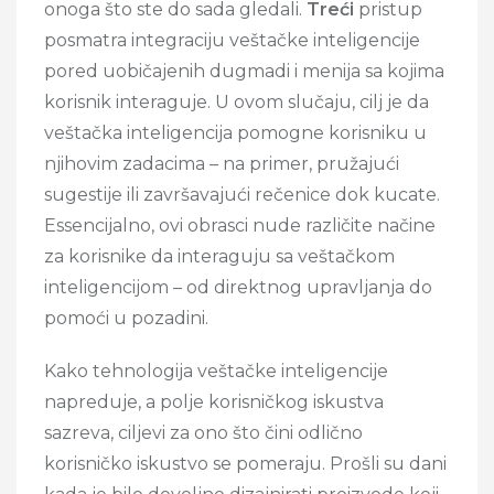
onoga što ste do sada gledali.
Treći
pristup
posmatra integraciju veštačke inteligencije
pored uobičajenih dugmadi i menija sa kojima
korisnik interaguje. U ovom slučaju, cilj je da
veštačka inteligencija pomogne korisniku u
njihovim zadacima – na primer, pružajući
sugestije ili završavajući rečenice dok kucate.
Essencijalno, ovi obrasci nude različite načine
za korisnike da interaguju sa veštačkom
inteligencijom – od direktnog upravljanja do
pomoći u pozadini.
Kako tehnologija veštačke inteligencije
napreduje, a polje korisničkog iskustva
sazreva, ciljevi za ono što čini odlično
korisničko iskustvo se pomeraju. Prošli su dani