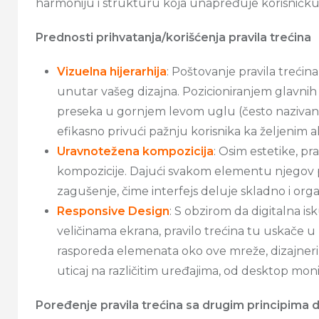
harmoniju i strukturu koja unapređuje korisničku 
Prednosti prihvatanja/korišćenja pravila trećina
Vizuelna hijerarhija
: Poštovanje pravila trećin
unutar vašeg dizajna. Pozicioniranjem glavn
preseka u gornjem levom uglu (često naziva
efikasno privući pažnju korisnika ka željenim a
Uravnotežena kompozicija
: Osim estetike, p
kompozicije. Dajući svakom elementu njegov p
zagušenje, čime interfejs deluje skladno i org
Responsive Design
: S obzirom da digitalna i
veličinama ekrana, pravilo trećina tu uskače u 
rasporeda elemenata oko ove mreže, dizajneri m
uticaj na različitim uređajima, od desktop mon
Poređenje pravila trećina sa drugim principima d