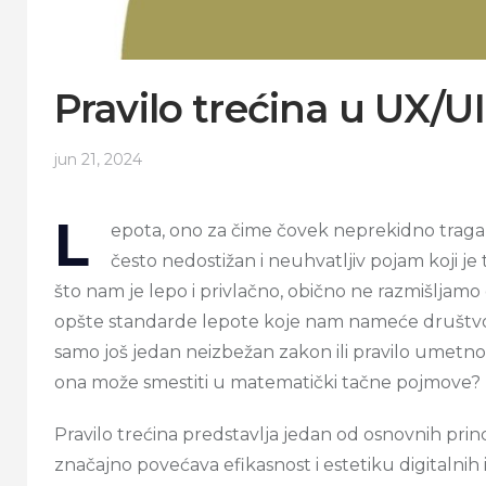
Pravilo trećina u UX/U
jun 21, 2024
L
epota, ono za čime čovek neprekidno traga, 
često nedostižan i neuhvatljiv pojam koji je
što nam je lepo i privlačno, obično ne razmišljam
opšte standarde lepote koje nam nameće društvo 
samo još jedan neizbežan zakon ili pravilo umetnosti
ona može smestiti u matematički tačne pojmove?
Pravilo trećina predstavlja jedan od osnovnih prin
značajno povećava efikasnost i estetiku digitalnih int