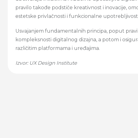
pravilo takođe podstiče kreativnost i inovacije, 
estetske privlačnosti i funkcionalne upotrebljivosti
Usvajanjem fundamentalnih principa, poput pravila
kompleksnosti digitalnog dizajna, a potom i osigura
različitim platformama i uređajima.
Izvor: UX Design Institute