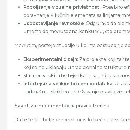
Poboljšanje vizuelne privlačnosti
: Posebno efi
poravnanje ključnih elemenata sa linijama mre
Uspostavljanje ravnoteže
: Osigurava da elem
umesto da međusobno konkurišu, što promovi
Međutim, postoje situacije u kojima odstupanje od 
Eksperimentalni dizajn
: Za projekte koji zah
koji se ne uklapaju u tradicionalne strukture 
Minimalistički interfejsi
: Kada su jednostavnost
Interfejsi sa velikim brojem podataka
: U sluč
nadmašuju striktno pridržavanje pravila vizue
Saveti za implementaciju pravila trećina
Da biste što bolje primenili pravilo trećina u vaše