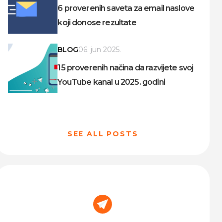
6 proverenih saveta za email naslove
koji donose rezultate
BLOG
06. jun 2025.
15 proverenih načina da razvijete svoj
YouTube kanal u 2025. godini
SEE ALL POSTS