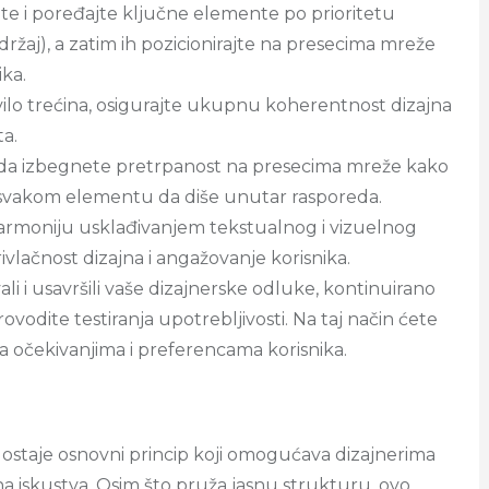
ujte i poređajte ključne elemente po prioritetu
sadržaj), a zatim ih pozicionirajte na presecima mreže
ika.
avilo trećina, osigurajte ukupnu koherentnost dizajna
ta.
e da izbegnete pretrpanost na presecima mreže kako
li svakom elementu da diše unutar rasporeda.
harmoniju usklađivanjem tekstualnog i vizuelnog
vlačnost dizajna i angažovanje korisnika.
ali i usavršili vaše dizajnerske odluke, kontinuirano
rovodite testiranja upotrebljivosti. Na taj način ćete
a očekivanjima i preferencama korisnika.
 ostaje osnovni princip koji omogućava dizajnerima
alna iskustva. Osim što pruža jasnu strukturu, ovo