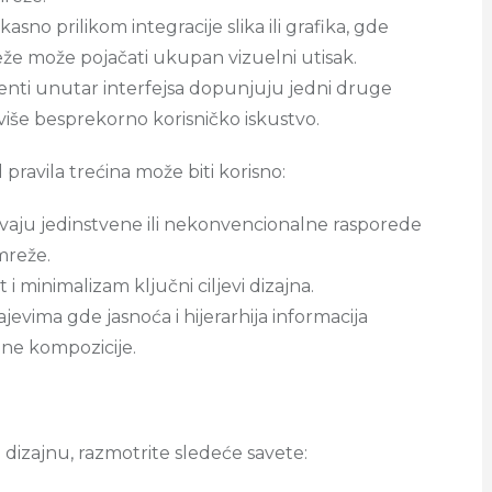
kasno prilikom integracije slika ili grafika, gde
že može pojačati ukupan vizuelni utisak.
enti unutar interfejsa dopunjuju jedni druge
še besprekorno korisničko iskustvo.
pravila trećina može biti korisno:
tevaju jedinstvene ili nekonvencionalne rasporede
mreže.
 i minimalizam ključni ciljevi dizajna.
ajevima gde jasnoća i hijerarhija informacija
lne kompozicije.
m dizajnu, razmotrite sledeće savete: