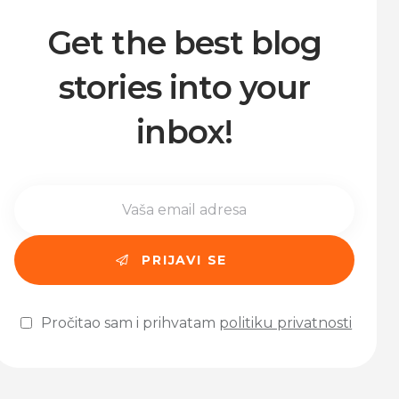
Get the best blog
stories into your
inbox!
Pročitao sam i prihvatam
politiku privatnosti
Please leave this field empty.