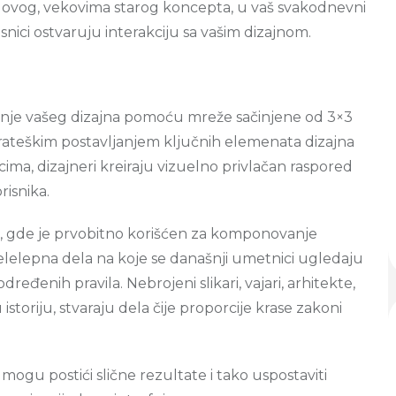
e ovog, vekovima starog koncepta, u vaš svakodnevni
isnici ostvaruju interakciju sa vašim dizajnom.
ranje vašeg dizajna pomoću mreže sačinjene od 3×3
trateškim postavljanjem ključnih elemenata dizajna
ecima, dizajneri kreiraju vizuelno privlačan raspored
isnika.
je, gde je prvobitno korišćen za komponovanje
velelepna dela na koje se današnji umetnici ugledaju
određenih pravila. Nebrojeni slikari, vajari, arhitekte,
storiju, stvaraju dela čije proporcije krase zakoni
mogu postići slične rezultate i tako uspostaviti