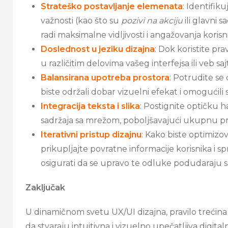
Strateško postavljanje elemenata
: Identifik
važnosti (kao što su
pozivi na akciju
ili glavni 
radi maksimalne vidljivosti i angažovanja korisn
Doslednost u jeziku dizajna
: Dok koristite pr
u različitim delovima vašeg interfejsa ili veb saj
Balansirana upotreba prostora
: Potrudite s
biste održali dobar vizuelni efekat i omogući
Integracija teksta i slika
: Postignite optičku 
sadržaja sa mrežom, poboljšavajući ukupnu pri
Iterativni pristup dizajnu
: Kako biste optimizov
prikupljajte povratne informacije korisnika i sp
osigurati da se upravo te odluke podudaraju s
Zaključak
U dinamičnom svetu UX/UI dizajna, pravilo trećina
da stvaraju intuitivna i vizuelno upečatljiva digit