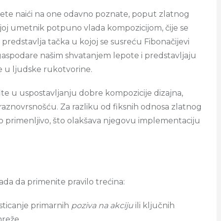
 ćete naići na one odavno poznate, poput zlatnog
kojoj umetnik potpuno vlada kompozicijom, čije se
 predstavlja tačka u kojoj se susreću Fibonačijevi
i gaspodare našim shvatanjem lepote i predstavljaju
e u ljudske rukotvorine.
ite u uspostavljanju dobre kompozicije dizajna,
 raznovrsnošću. Za razliku od fiksnih odnosa zlatnog
lako primenljivo, što olakšava njegovu implementaciju
kada da primenite pravilo trećina:
isticanje primarnih
poziva na akciju
ili ključnih
mreže.