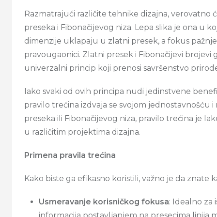
Razmatrajući različite tehnike dizajna, verovatno
preseka i Fibonačijevog niza. Lepa slika je ona u 
dimenzije uklapaju u zlatni presek, a fokus pažnje
pravougaonici. Zlatni presek i Fibonačijevi brojev
univerzalni princip koji prenosi savršenstvo prirod
Iako svaki od ovih principa nudi jedinstvene benef
pravilo trećina izdvaja se svojom jednostavnošću i
preseka ili Fibonačijevog niza, pravilo trećina je 
u različitim projektima dizajna.
Primena pravila trećina
Kako biste ga efikasno koristili, važno je da znate 
Usmeravanje korisničkog fokusa
: Idealno za 
informacija postavljanjem na presecima linija 