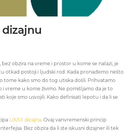
I dizajnu
bez obzira na vreme i prostor u kome se nalazi, je
 tu otkad postoji i ljudski rod. Kada pronađemo nešto
o o tome kako smo do tog utiska došli. Prihvatamo
i vreme u kome živimo. Ne pomišljamo da je to
 koje smo usvojili. Kako definisati lepotu i da li se
cipa
UX/UI dizajna
. Ovaj vanvremenski princip
erfejsa. Bez obzira da li ste iskusni dizajner ili tek