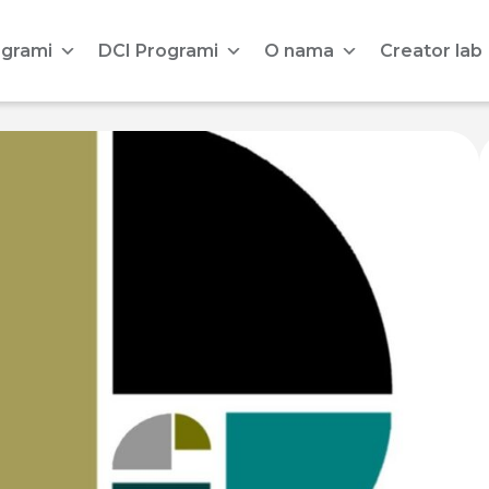
ogrami
DCI Programi
O nama
Creator lab