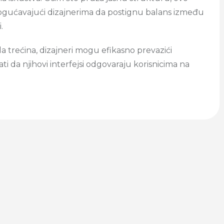
omogućavajući dizajnerima da postignu balans između
.
 trećina, dizajneri mogu efikasno prevazići
ti da njihovi interfejsi odgovaraju korisnicima na