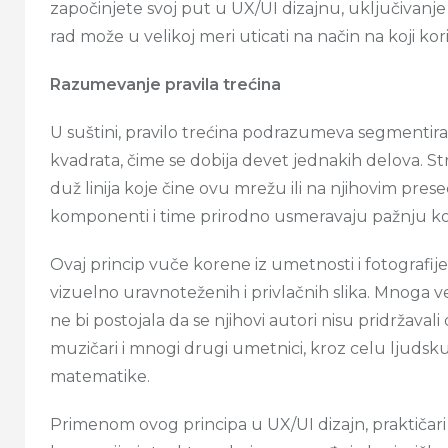
započinjete svoj put u UX/UI dizajnu, uključivanj
rad može u velikoj meri uticati na način na koji kor
Razumevanje pravila trećina
U suštini, pravilo trećina podrazumeva segmenti
kvadrata, čime se dobija devet jednakih delova. S
duž linija koje čine ovu mrežu ili na njihovim pres
komponenti i time prirodno usmeravaju pažnju kor
Ovaj princip vuče korene iz umetnosti i fotografi
vizuelno uravnoteženih i privlačnih slika. Mnoga 
ne bi postojala da se njihovi autori nisu pridržavali 
muzičari i mnogi drugi umetnici, kroz celu ljudsku i
matematike.
Primenom ovog principa u UX/UI dizajn, praktičari 