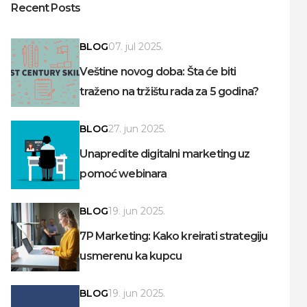
Recent Posts
BLOG
07. jul 2025.
Veštine novog doba: Šta će biti
traženo na tržištu rada za 5 godina?
BLOG
27. jun 2025.
Unapredite digitalni marketing uz
pomoć webinara
BLOG
19. jun 2025.
7P Marketing: Kako kreirati strategiju
usmerenu ka kupcu
BLOG
19. jun 2025.