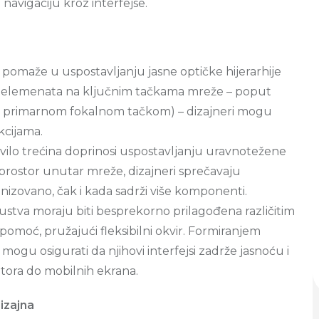
navigaciju kroz interfejse.
a pomaže u uspostavljanju jasne optičke hijerarhije
ih elemenata na ključnim tačkama mreže – poput
n primarnom fokalnom tačkom) – dizajneri mogu
kcijama.
ravilo trećina doprinosi uspostavljanju uravnotežene
rostor unutar mreže, dizajneri sprečavaju
anizovano, čak i kada sadrži više komponenti.
skustva moraju biti besprekorno prilagođena različitim
pomoć, pružajući fleksibilni okvir. Formiranjem
ogu osigurati da njihovi interfejsi zadrže jasnoću i
itora do mobilnih ekrana.
izajna