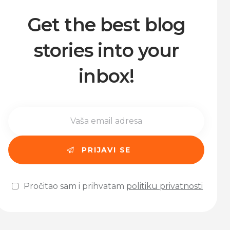
Get the best blog
stories into your
inbox!
Pročitao sam i prihvatam
politiku privatnosti
Please leave this field empty.