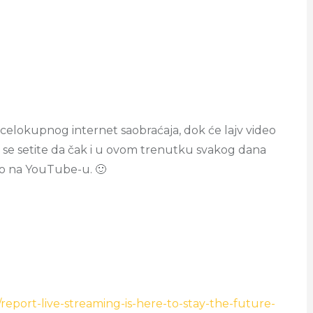
 celokupnog internet saobraćaja, dok će lajv video
o se setite da čak i u ovom trenutku svakog dana
 na YouTube-u. 🙂
eport-live-streaming-is-here-to-stay-the-future-