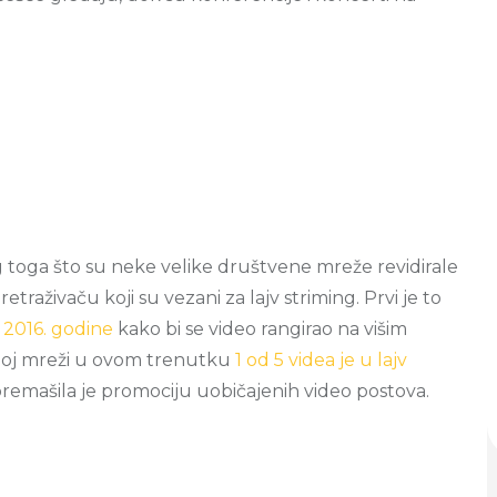
g toga što su neke velike društvene mreže revidirale
etraživaču koji su vezani za lajv striming. Prvi je to
š
2016. godine
kako bi se video rangirao na višim
enoj mreži u ovom trenutku
1 od 5 videa je u lajv
remašila je promociju uobičajenih video postova.