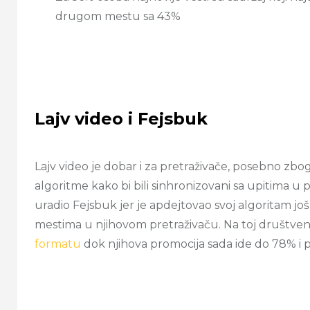
drugom mestu sa 43%
Lajv video i Fejsbuk
Lajv video je dobar i za pretraživače, posebno zbo
algoritme kako bi bili sinhronizovani sa upitima u pr
uradio Fejsbuk jer je apdejtovao svoj algoritam jo
mestima u njihovom pretraživaču. Na toj društv
formatu
dok njihova promocija sada ide do 78% i p