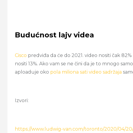
Budućnost lajv videa
Cisco
predviđa da će do 2021. video nositi čak 82%
nositi 13%. Ako vam se ne čini da je to mnogo sam
aploaduje oko
pola miliona sati video sadržaja
samo
Izvori:
https://www.ludwig-van.com/toronto/2020/04/20/r