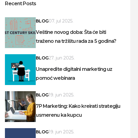
Recent Posts
BLOG
07. jul 2025.
Veštine novog doba: Šta će biti
traženo na tržištu rada za 5 godina?
BLOG
27. jun 2025.
Unapredite digitalni marketing uz
pomoć webinara
BLOG
19. jun 2025.
7P Marketing: Kako kreirati strategiju
usmerenu ka kupcu
BLOG
19. jun 2025.