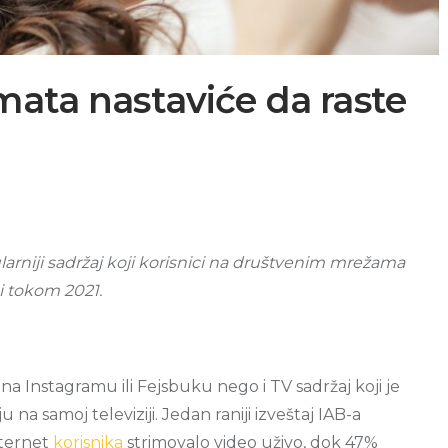
mata nastaviće da raste
larniji sadržaj koji korisnici na društvenim mrežama
i i tokom 2021.
a Instagramu ili Fejsbuku nego i TV sadržaj koji je
na samoj televiziji.
Jedan raniji izveštaj IAB-a
ternet
korisnika
strimovalo video uživo, dok 47%