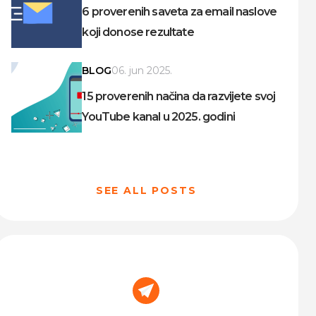
6 proverenih saveta za email naslove
koji donose rezultate
BLOG
06. jun 2025.
15 proverenih načina da razvijete svoj
YouTube kanal u 2025. godini
SEE ALL POSTS