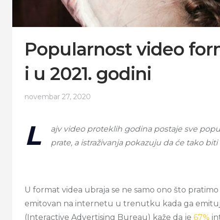
Popularnost video for
i u 2021. godini
novembar 27, 2020
L
ajv video proteklih godina postaje sve popu
prate, a istraživanja pokazuju da će tako bit
U format videa ubraja se ne samo ono što pratimo n
emitovan na internetu u trenutku kada ga emituju 
(Interactive Advertising Bureau) kaže da je
67%
in