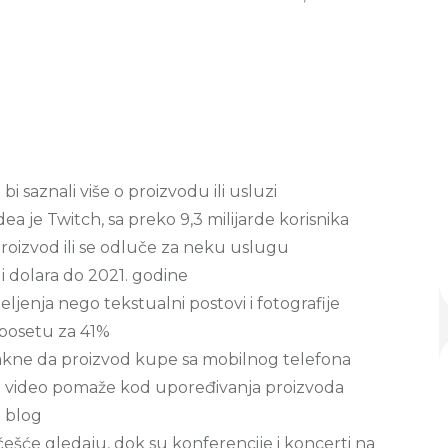
i saznali više o proizvodu ili usluzi
a je Twitch, sa preko 9,3 milijarde korisnika
roizvod ili se odluče za neku uslugu
di dolara do 2021. godine
jenja nego tekstualni postovi i fotografije
 posetu za 41%
takne da proizvod kupe sa mobilnog telefona
 im video pomaže kod upoređivanja proizvoda
o blog
jčešće gledaju, dok su konferencije i koncerti na