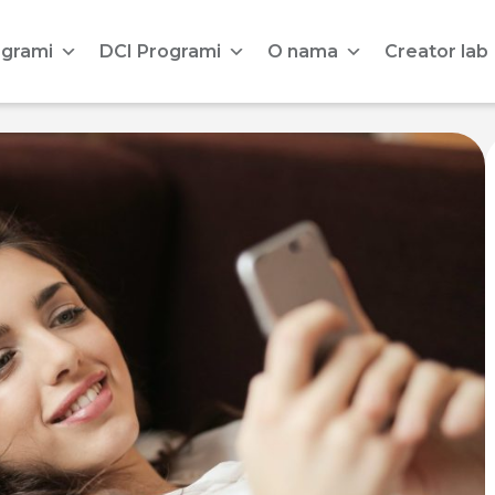
ogrami
DCI Programi
O nama
Creator lab