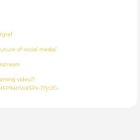
/#gref
future-of-social-media/
ivestream
eaming-video/?
MFP94HVxKSPx-J7jnJG-