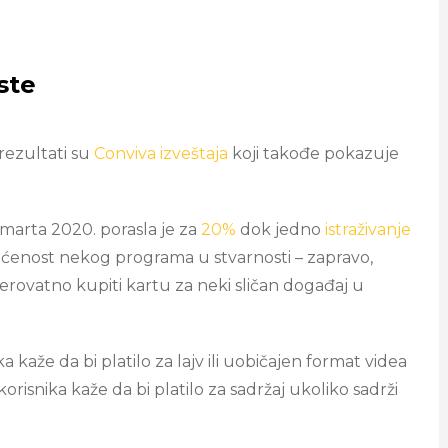
ste
rezultati su
Conviva izveštaja
koji takođe pokazuje
marta 2020. porasla je za
20%
dok jedno
istraživanje
ećenost nekog programa u stvarnosti – zapravo,
verovatno kupiti kartu za neki sličan događaj u
 kaže da bi platilo za lajv ili uobičajen format videa
orisnika kaže da bi platilo za sadržaj ukoliko sadrži