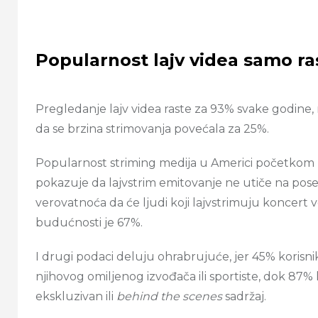
Popularnost lajv videa samo ra
Pregledanje lajv videa raste za 93% svake godine, 
da se brzina strimovanja povećala za 25%.
Popularnost striming medija u Americi početkom 
pokazuje da lajvstrim emitovanje ne utiče na pos
verovatnoća da će ljudi koji lajvstrimuju koncert 
budućnosti je 67%.
I drugi podaci deluju ohrabrujuće, jer 45% korisnika
njihovog omiljenog izvođača ili sportiste, dok 87% k
ekskluzivan ili
behind the scenes
sadržaj.