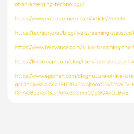
of-an-emerging-technology/
https://www.entrepreneur.com/article/353396
https://techjury.net/blog/live-streaming-statistics
https://www.relevance.com/is-live-streaming-the-
https://livestream.com/blog/live-video-statistics-l
https://www.epiphan.com/blog/future-of-live-str
gclid=CjwKCAiA4o79BRBvEiwAjteoYCRxTmWTvL
f6mVe8gzVp1l3_F7oNc3eGtxoCQg0QAvD_BwE