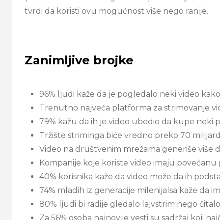
tvrdi da koristi ovu mogućnost više nego ranije.
Zanimljive brojke
96% ljudi kaže da je pogledalo neki video kako b
Trenutno najveća platforma za strimovanje vide
79% kažu da ih je video ubedio da kupe neki p
Tržište striminga biće vredno preko 70 milijar
Video na društvenim mrežama generiše više del
Kompanije koje koriste video imaju povećanu
40% korisnika kaže da video može da ih pods
74% mladih iz generacije milenijalsa kaže da
80% ljudi bi radije gledalo lajvstrim nego čital
Za 56% osoba najnovije vesti su sadržaj koji na