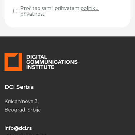
Pročitao sam i prihvatam
politiku
privatnosti
Please leave this field empty.
DCI Serbia
Knićaninova 3,
Beograd, Srbija
info@dci.rs