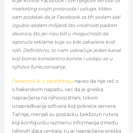
koje koriste Facebook i sve njegove servise za
marketing svojih proizvoda i usluga. Video
sam podatak da je Facebook za tih sedam sati
izgubio sedam milijardi što vrednosti padom
deonica, što jer nisu bili u mogućnosti da
isporuče reklame koje su bile zakazane kod
njih. Definitivno, to nam uskraćuje jedan kanal
koji biznisi konstantno koriste i uzdaju se u
njihovo funkcionisanje.
Facebook je u saopštenju
naveo da nije reč o
o hakerskom napadu, već da je greška
napravljena na njihovoj strani, tokom
unapređivanja softvera koji pokreće servere.
Tačnije, menjali su postavku bekboun rutera
koji konfigurišu razmenu informacija između
njihovih data centara, tu je napravljena greška