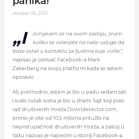
panika!
oktobar 05, 2021
„I
zvinjavam se na ovom zastoju, znam
koliko se oslanjate na naše usluge da
biste ostali u kontaktu sa ljudima koje volite“
,
napisao je osnivač Facebook-a Mark
Zakerberg na svojoj platformi kada se sistem
oporavio.
Ali, prethodno, sistem je bio u padu sedam sati
i svaki ćošak sveta je bio u drami. Sajt koji prati
rad društvenih mreža Downdetector.com,
primio je više od 10,5 miliona pritužbi na
nepristupačnost društvenih mreža, a zastoj u
radu nazvao je najvećim u istoriji Facebook-a.