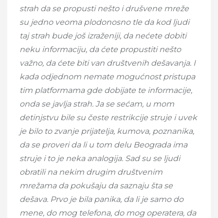
strah da se propusti nešto i drušvene mreže
su jedno veoma plodonosno tle da kod ljudi
taj strah bude još izraženiji, da nećete dobiti
neku informaciju, da ćete propustiti nešto
važno, da ćete biti van društvenih dešavanja. I
kada odjednom nemate mogućnost pristupa
tim platformama gde dobijate te informacije,
onda se javlja strah. Ja se sećam, u mom
detinjstvu bile su česte restrikcije struje i uvek
je bilo to zvanje prijatelja, kumova, poznanika,
da se proveri da li u tom delu Beograda ima
struje i to je neka analogija. Sad su se ljudi
obratili na nekim drugim društvenim
mrežama da pokušaju da saznaju šta se
dešava. Prvo je bila panika, da li je samo do
mene, do mog telefona, do mog operatera, da