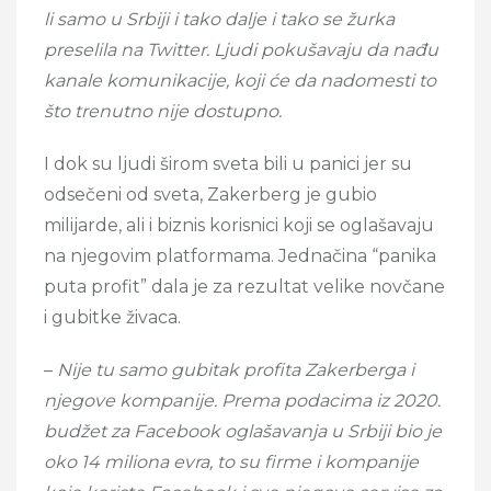
li samo u Srbiji i tako dalje i tako se žurka
preselila na Twitter. Ljudi pokušavaju da nađu
kanale komunikacije, koji će da nadomesti to
što trenutno nije dostupno.
I dok su ljudi širom sveta bili u panici jer su
odsečeni od sveta, Zakerberg je gubio
milijarde, ali i biznis korisnici koji se oglašavaju
na njegovim platformama. Jednačina “panika
puta profit” dala je za rezultat velike novčane
i gubitke živaca.
–
Nije tu samo gubitak profita Zakerberga i
njegove kompanije. Prema podacima iz 2020.
budžet za Facebook oglašavanja u Srbiji bio je
oko 14 miliona evra, to su firme i kompanije