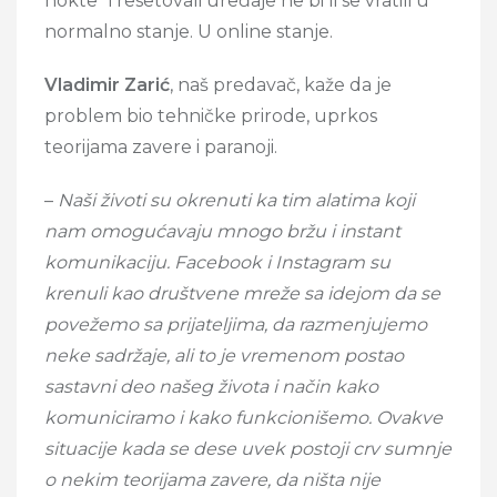
nokte” i resetovali uređaje ne bi li se vratili u
normalno stanje. U online stanje.
Vladimir Zarić
, naš predavač, kaže da je
problem bio tehničke prirode, uprkos
teorijama zavere i paranoji.
–
Naši životi su okrenuti ka tim alatima koji
nam omogućavaju mnogo bržu i instant
komunikaciju. Facebook i Instagram su
krenuli kao društvene mreže sa idejom da se
povežemo sa prijateljima, da razmenjujemo
neke sadržaje, ali to je vremenom postao
sastavni deo našeg života i način kako
komuniciramo i kako funkcionišemo. Ovakve
situacije kada se dese uvek postoji crv sumnje
o nekim teorijama zavere, da ništa nije