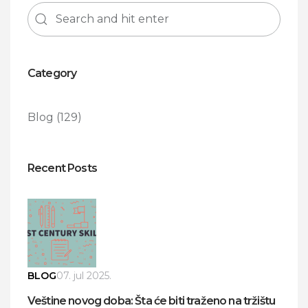
Category
Blog
(129)
Recent Posts
BLOG
07. jul 2025.
Veštine novog doba: Šta će biti traženo na tržištu