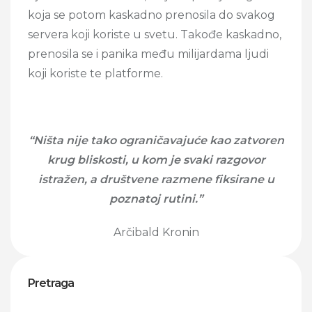
koja se potom kaskadno prenosila do svakog
servera koji koriste u svetu.
Takođe kaskadno,
prenosila se i panika među milijardama ljudi
koji koriste te platforme.
“Ništa nije tako ograničavajuće kao zatvoren
krug bliskosti, u kom je svaki razgovor
istražen, a društvene razmene fiksirane u
poznatoj rutini.”
Arčibald Kronin
Pretraga