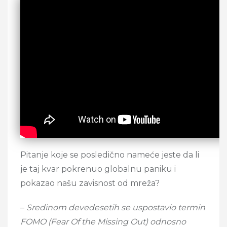
Pitanje koje se posledično nameće jeste da li
je taj kvar pokrenuo globalnu paniku i
pokazao našu zavisnost od mreža?
–
Sredinom devedesetih se uspostavio termin
FOMO (Fear Of the Missing Out) odnosno