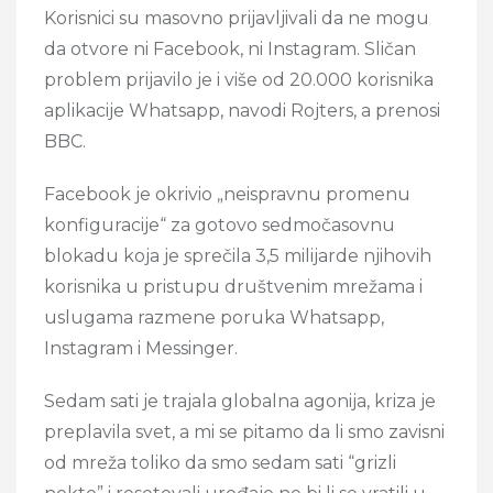
Korisnici su masovno prijavljivali da ne mogu
da otvore ni Facebook, ni Instagram. Sličan
problem prijavilo je i više od 20.000 korisnika
aplikacije Whatsapp, navodi Rojters, a prenosi
BBC.
Facebook je okrivio „neispravnu promenu
konfiguracije“ za gotovo sedmočasovnu
blokadu koja je sprečila 3,5 milijarde njihovih
korisnika u pristupu društvenim mrežama i
uslugama razmene poruka Whatsapp,
Instagram i Messinger.
Sedam sati je trajala globalna agonija, kriza je
preplavila svet, a mi se pitamo da li smo zavisni
od mreža toliko da smo sedam sati “grizli